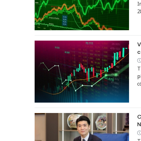
I
2
t
V
c
T
p
c
h
C
N