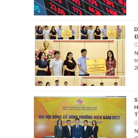
l
D
Đ
N
t
2
n
đ
2
S
H
T
N