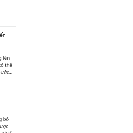
đến
g lên
có thể
bước
g bố
được