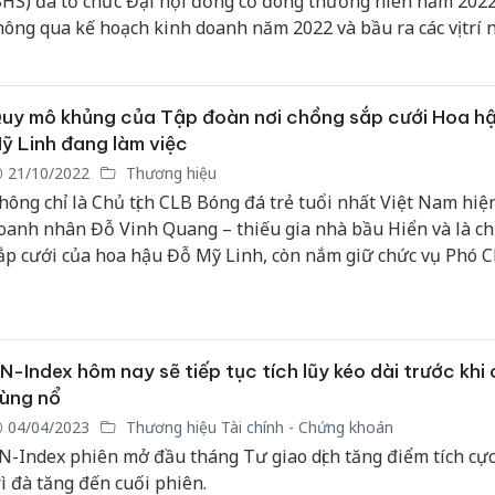
SHS) đã tổ chức Đại hội đồng cổ đông thường niên năm 202
hông qua kế hoạch kinh doanh năm 2022 và bầu ra các vị trí 
Công an
hủ chốt trong Hội đồng quản trị và Ban kiểm soát cho nhiệm 
tìm bị hạ
án sản x
bán yến 
uy mô khủng của Tập đoàn nơi chồng sắp cưới Hoa h
ỹ Linh đang làm việc
Thanh Hó
21/10/2022
Thương hiệu
hại tron
hông chỉ là Chủ tịch CLB Bóng đá trẻ tuổi nhất Việt Nam hiện
buôn bán
Moyuum 
oanh nhân Đỗ Vinh Quang – thiếu gia nhà bầu Hiển và là c
ắp cưới của hoa hậu Đỗ Mỹ Linh, còn nắm giữ chức vụ Phó Ch
An Giang
ĐQT, kiêm Phó Tổng Giám đốc T&T Group – tập đoàn đa n
chủ mưu
uy mô khủng với trên 80.000 CBNV làm việc cả ở trong nước 
bán hàng
ước ngoài.
Phú Quố
thú
N-Index hôm nay sẽ tiếp tục tích lũy kéo dài trước khi 
ùng nổ
04/04/2023
Thương hiệu Tài chính - Chứng khoán
N-Index phiên mở đầu tháng Tư giao dịch tăng điểm tích cực
rì đà tăng đến cuối phiên.