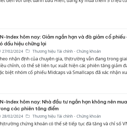
iết đến với biệt danh bầu Hiển, đăng ký mua thêm 5 triệu c
HS nhằm mục đích cơ cấu danh mục đầu tư.
N-Index hôm nay: Giảm ngắn hạn và đà giảm cổ phiếu
ó dấu hiệu chững lại
27/02/2024
Thương hiệu Tài chính - Chứng khoán
heo nhận định của chuyên gia, thị trường vẫn đang trong gia
iều chỉnh, có thể sẽ liên tục xuất hiện các phiên tăng giảm đ
ặc biệt nhóm cổ phiếu Midcaps và Smallcaps đã xác nhận x
iảm ngắn hạn và đà giảm chưa có dấu hiệu chững lại.
N-Index hôm nay: Nhà đầu tư ngắn hạn không nên mua
rong các phiên tăng điểm
28/02/2024
Thương hiệu Tài chính - Chứng khoán
hị trường chứng khoán có thể sẽ tiếp tục đà tăng và chỉ số V