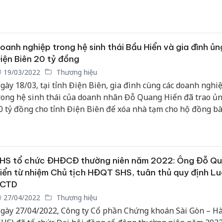
ại trong tuần vẫn là đáng kể.
oanh nghiệp trong hệ sinh thái Bầu Hiển và gia đình ủn
iện Biên 20 tỷ đồng
19/03/2022
Thương hiệu
gày 18/03, tại tỉnh Điện Biên, gia đình cùng các doanh nghi
rong hệ sinh thái của doanh nhân Đỗ Quang Hiển đã trao ủ
0 tỷ đồng cho tỉnh Điện Biên để xóa nhà tạm cho hộ đồng b
ghèo trên địa bàn tỉnh. Trước đó, ngày 17/03, Tập đoàn T&T
ã ký kết tài trợ 5 tỷ đồng cho Năm du lịch quốc gia - Quảng 
022.
HS tổ chức ĐHĐCĐ thường niên năm 2022: Ông Đỗ Q
iển từ nhiệm Chủ tịch HĐQT SHS, tuân thủ quy định L
CTD
27/04/2022
Thương hiệu
gày 27/04/2022, Công ty Cổ phần Chứng khoán Sài Gòn – H