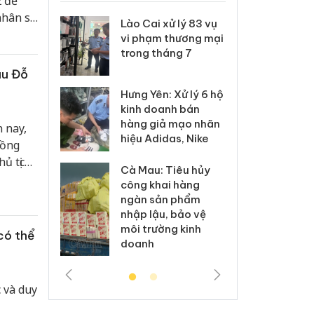
2 để
nhân sự
 Thanh Hóa
Lào Cai xử lý 83 vụ
Công
kỳ mới.
i trong vụ
vi phạm thương mại
tìm b
uất, buôn
trong tháng 7
án sả
sào giả
bán y
ậu Đỗ
Hưng Yên: Xử lý 6 hộ
a: Tìm bị
Than
kinh doanh bán
g vụ án
hại t
hàng giả mạo nhãn
 nay,
 bình sữa
buôn
hiệu Adidas, Nike
giả
Moyu
hồng
ủ tịch
Cà Mau: Tiêu hủy
: Đối tượng
An Gi
gành
công khai hàng
 đường dây
chủ 
và
ngàn sản phẩm
 giả tại
bán h
nhập lậu, bảo vệ
c ra đầu
Phú 
môi trường kinh
thú
có thể
doanh
 và duy