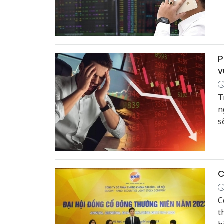
P
v
T
n
s
v
C
C
t