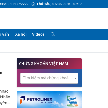
Thứ sáu
, 07/08/2026 - 02:17
tline: 0931725555
 vấn
Xã hội
Videos
CHỨNG KHOÁN VIỆT NAM
am
Tìm kiếm mã chứng khoán...
 nhạc
 “Nhãn
uyền