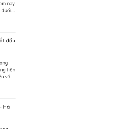
hôm nay
 đuổi
ắt đầu
rong
ng tiền
ếu vốn
– Hà