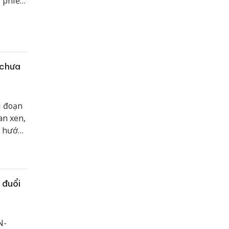
ổ phiếu
 chưa
i đoạn
an xen,
u hướng
 đuổi
N-