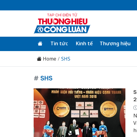
Tin tức
Kinh tế
Thương hiệu
Home
SHS
#
SHS
S
2
N
V
h