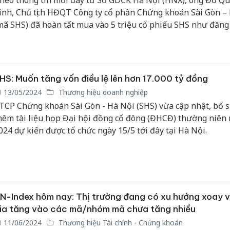
heo thông tin mới đây từ Sở GDCK Hà Nội (HNX), ông Đỗ Q
inh, Chủ tịch HĐQT Công ty cổ phần Chứng khoán Sài Gòn –
mã SHS) đã hoàn tất mua vào 5 triệu cổ phiếu SHS như đăng
rước đó.
HS: Muốn tăng vốn điều lệ lên hơn 17.000 tỷ đồng
13/05/2024
Thương hiệu doanh nghiệp
TCP Chứng khoán Sài Gòn - Hà Nội (SHS) vừa cập nhật, bổ 
hêm tài liệu họp Đại hội đồng cổ đông (ĐHCĐ) thường niên
024 dự kiến được tổ chức ngày 15/5 tới đây tại Hà Nội.
N-Index hôm nay: Thị trường đang có xu hướng xoay 
ia tăng vào các mã/nhóm mã chưa tăng nhiều
11/06/2024
Thương hiệu Tài chính - Chứng khoán