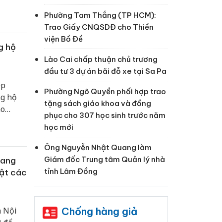
Phường Tam Thắng (TP HCM):
Trao Giấy CNQSDĐ cho Thiền
viện Bồ Đề
g hộ
Lào Cai chấp thuận chủ trương
đầu tư 3 dự án bãi đỗ xe tại Sa Pa
ệp
Phường Ngô Quyền phối hợp trao
ng hộ
tặng sách giáo khoa và đồng
ào
phục cho 307 học sinh trước năm
 Group
học mới
Nam
Ông Nguyễn Nhật Quang làm
Giám đốc Trung tâm Quản lý nhà
uang
tỉnh Lâm Đồng
uật các
Chống hàng giả
à Nội