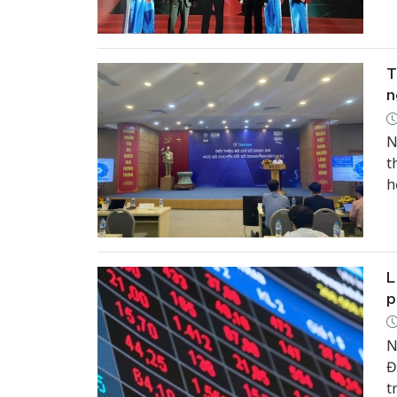
h
t
T
t
T
n
N
t
h
b
d
L
p
N
Đ
t