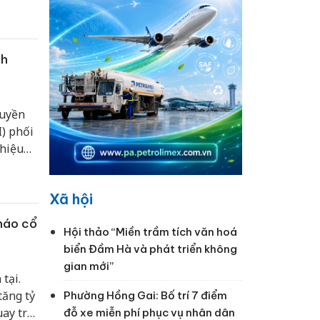
, Công
p trong
g, vị
nh
ruyền
) phối
thiệu
 - Ứng
.
Xã hội
háo cổ
Hội thảo “Miền trầm tích văn hoá
biển Đầm Hà và phát triển không
gian mới”
tại.
tăng tỷ
Phường Hồng Gai: Bố trí 7 điểm
ay trở
đỗ xe miễn phí phục vụ nhân dân