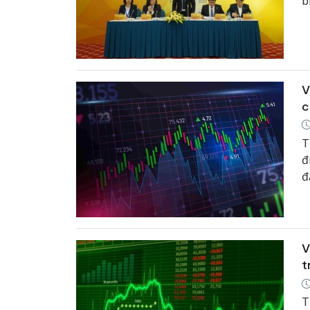
b
S
V
c
T
đ
đ
g
V
t
T