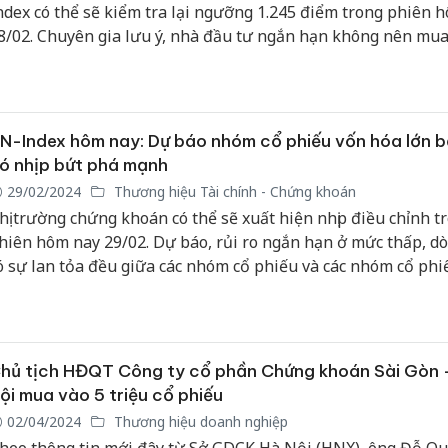
ndex có thể sẽ kiểm tra lại ngưỡng 1.245 điểm trong phiên 
8/02. Chuyên gia lưu ý, nhà đầu tư ngắn hạn không nên mua
rong các phiên tăng điểm.
N-Index hôm nay: Dự báo nhóm cổ phiếu vốn hóa lớn b
ó nhịp bứt phá mạnh
29/02/2024
Thương hiệu Tài chính - Chứng khoán
hị trường chứng khoán có thể sẽ xuất hiện nhịp điều chỉnh t
hiên hôm nay 29/02. Dự báo, rủi ro ngắn hạn ở mức thấp, dò
ó sự lan tỏa đều giữa các nhóm cổ phiếu và các nhóm cổ phi
óa lớn khác bắt đầu có nhịp bứt phá mạnh.
hủ tịch HĐQT Công ty cổ phần Chứng khoán Sài Gòn 
ội mua vào 5 triệu cổ phiếu
02/04/2024
Thương hiệu doanh nghiệp