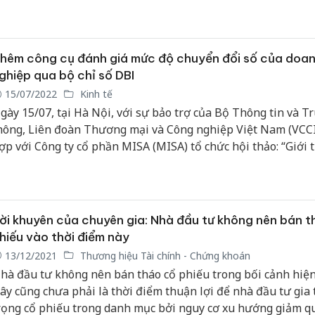
ình trực tiếp trên H1 Đài Phát thanh và Truyền hình Hà Nội
y cổ phần chứng khoán Sài Gòn- Hà Nội (SHS) đã vinh dự xế
op 50 “Nhãn hiệu Nổi tiếng Việt Nam” đã khẳng định chỗ đứn
hế và sự uy tín thương hiệu trên thị trườngchứng khoán.
hêm công cụ đánh giá mức độ chuyển đổi số của doa
ghiệp qua bộ chỉ số DBI
15/07/2022
Kinh tế
gày 15/07, tại Hà Nội, với sự bảo trợ của Bộ Thông tin và T
hông, Liên đoàn Thương mại và Công nghiệp Việt Nam (VCCI
ợp với Công ty cổ phần MISA (MISA) tổ chức hội thảo: “Giới 
ộ chỉ số đánh giá mức độ chuyển đổi số doanh nghiệp (DBI)
ụng giải pháp thực tiễn trong việc nâng cao điểm chỉ số DBI”
ời khuyên của chuyên gia: Nhà đầu tư không nên bán t
hiếu vào thời điểm này
13/12/2021
Thương hiệu Tài chính - Chứng khoán
hà đầu tư không nên bán tháo cổ phiếu trong bối cảnh hiện 
ây cũng chưa phải là thời điểm thuận lợi để nhà đầu tư gia 
rọng cổ phiếu trong danh mục bởi nguy cơ xu hướng giảm qu