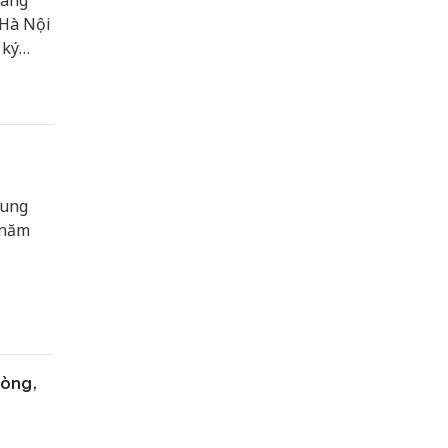
uang
 Hà Nội
 ký
sung
 năm
vòng,