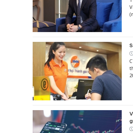
T
V
(
t
S
C
t
2
V
g