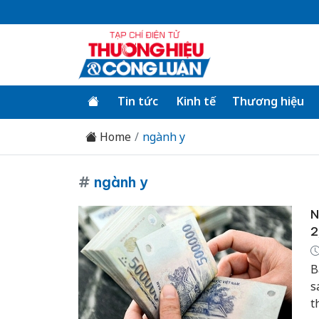
Tin tức
Kinh tế
Thương hiệu
Home
ngành y
#
ngành y
N
2
B
s
t