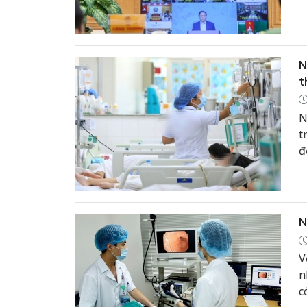
t
N
t
N
t
đ
N
V
n
c