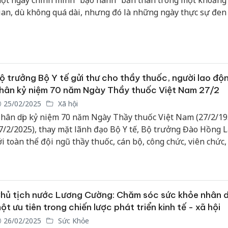
ột ngày chính mình “bạo hành” bản thân trong một khoảng 
ian, dù không quá dài, nhưng đó là những ngày thực sự đen 
uộc đời…
ộ trưởng Bộ Y tế gửi thư cho thầy thuốc, người lao độ
hân kỷ niệm 70 năm Ngày Thầy thuốc Việt Nam 27/2
25/02/2025
Xã hội
hân dịp kỷ niệm 70 năm Ngày Thầy thuốc Việt Nam (27/2/19
7/2/2025), thay mặt lãnh đạo Bộ Y tế, Bộ trưởng Đào Hồng L
ới toàn thể đội ngũ thầy thuốc, cán bộ, công chức, viên chức
ao động đã và đang công tác trong ngành y tế lời thăm hỏi â
à lời chúc mừng tốt đẹp nhất.
hủ tịch nước Lương Cường: Chăm sóc sức khỏe nhân d
ột ưu tiên trong chiến lược phát triển kinh tế - xã hội
26/02/2025
Sức Khỏe