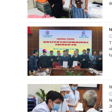
d
n
c
N
T
v
t
h
b
1
N
2