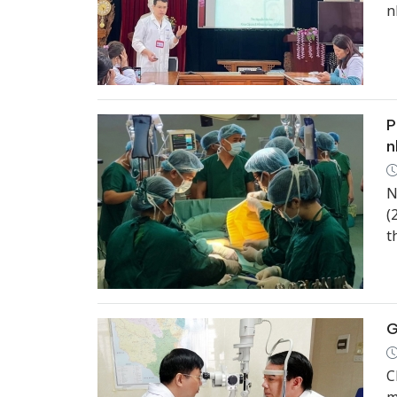
n
c
t
P
n
N
(
t
v
s
G
C