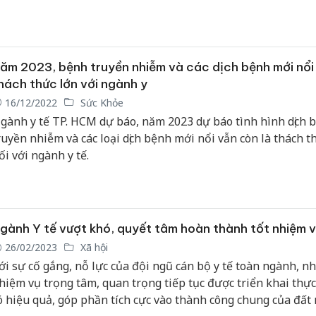
uyến với 63 tỉnh, thành phố trực thuộc Trung ương.
ăm 2023, bệnh truyền nhiễm và các dịch bệnh mới nổi 
hách thức lớn với ngành y
16/12/2022
Sức Khỏe
gành y tế TP. HCM dự báo, năm 2023 dự báo tình hình dịch 
ruyền nhiễm và các loại dịch bệnh mới nổi vẫn còn là thách t
ối với ngành y tế.
gành Y tế vượt khó, quyết tâm hoàn thành tốt nhiệm 
26/02/2023
Xã hội
ới sự cố gắng, nỗ lực của đội ngũ cán bộ y tế toàn ngành, n
hiệm vụ trọng tâm, quan trọng tiếp tục được triển khai thực
ó hiệu quả, góp phần tích cực vào thành công chung của đất