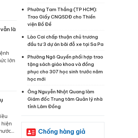
Phường Tam Thắng (TP HCM):
Trao Giấy CNQSDĐ cho Thiền
viện Bồ Đề
vẫn là
Lào Cai chấp thuận chủ trương
đầu tư 3 dự án bãi đỗ xe tại Sa Pa
bệnh
Phường Ngô Quyền phối hợp trao
hức lớn
tặng sách giáo khoa và đồng
phục cho 307 học sinh trước năm
học mới
Ông Nguyễn Nhật Quang làm
Giám đốc Trung tâm Quản lý nhà
vụ
tỉnh Lâm Đồng
hiều
 hiện
Chống hàng giả
 nước