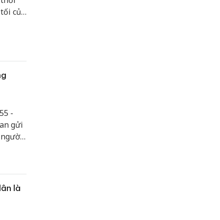
thời
tối của
ng
55 -
an gửi
, người
n cần
ân là