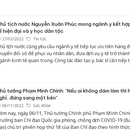
ộng trong Bộ Quốc phòng; thời gian tập sự theo chức danh 
ghiệp viên chức ngành y…
hủ tịch nước Nguyễn Xuân Phúc mong ngành y kết hợp
ế hiện đại và y học dân tộc
27/02/2022
Tin tức
hủ tịch nước cũng yêu cầu ngành y tế tiếp tục ưu tiên hàng đ
huyển đổi số để phục vụ nhân dân, đưa dịch vụ y tế trở thàn
gành kinh tế quan trọng. Công tác đào tạo y, bác sĩ cần tiếp 
ược quan tâm đặc biệt, nhất là chất lượng đào tạo.
hủ tướng Phạm Minh Chính: "Nếu ai không dám làm thì h
ghỉ, đứng sang một bên"
06/11/2022
Sức Khỏe
ôm nay, ngày 06/11, Thủ tướng Chính phủ Phạm Minh Chín
rưởng ban Chỉ đạo Quốc gia phòng, chống dịch COVID-19 (B
ạo) chủ trì phiên họp thứ 18 của Ban Chỉ đạo theo hình thức