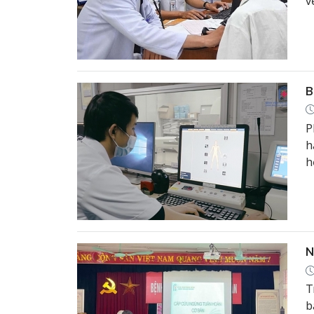
v
t
v
n
B
P
h
h
c
đ
N
T
b