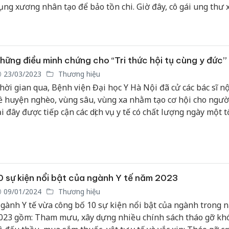
ụng xương nhân tạo để bảo tồn chi. Giờ đây, cô gái ung thư
gày nào nay đã trở thành nhân viên ngành y, sánh vai chàng 
ùng cô vượt bạo bệnh trong một đám cưới ấm cúng như cổ tí
hững điều minh chứng cho “Tri thức hội tụ cùng y đức”
23/03/2023
Thương hiệu
hời gian qua, Bệnh viện Đại học Y Hà Nội đã cử các bác sĩ nộ
ề huyện nghèo, vùng sâu, vùng xa nhằm tạo cơ hội cho ngườ
ại đây được tiếp cận các dịch vụ y tế có chất lượng ngày một t
ạn chế chuyển tuyến không cần thiết, góp phần giảm quá tải
ệnh viện tuyến trên.
0 sự kiện nổi bật của ngành Y tế năm 2023
09/01/2024
Thương hiệu
gành Y tế vừa công bố 10 sự kiện nổi bật của ngành trong 
023 gồm: Tham mưu, xây dựng nhiều chính sách tháo gỡ kh