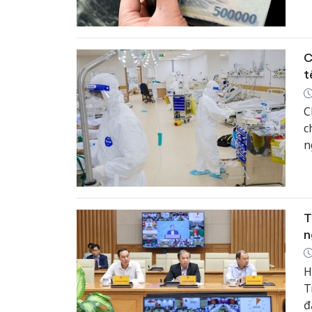
đ
n
C
t
C
c
n
đ
T
n
H
T
đ