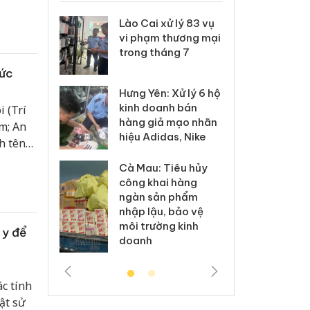
 Thanh Hóa
Lào Cai xử lý 83 vụ
Công
i trong vụ
vi phạm thương mại
tìm b
uất, buôn
trong tháng 7
án sả
sào giả
bán y
đức
Hưng Yên: Xử lý 6 hộ
a: Tìm bị
Than
kinh doanh bán
i (Trí
g vụ án
hại t
hàng giả mạo nhãn
m; An
 bình sữa
buôn
hiệu Adidas, Nike
giả
Moyu
h tên
c khỏe
Cà Mau: Tiêu hủy
: Đối tượng
An Gi
công khai hàng
 đường dây
chủ 
ngàn sản phẩm
 giả tại
bán h
nhập lậu, bảo vệ
c ra đầu
Phú 
môi trường kinh
thú
 y để
doanh
c tính
ật sử