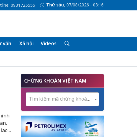
Thứ sáu
, 07/08/2026 - 03:16
tline: 0931725555
 vấn
Xã hội
Videos
CHỨNG KHOÁN VIỆT NAM
Tìm kiếm mã chứng khoán...
hính
an,
 lao