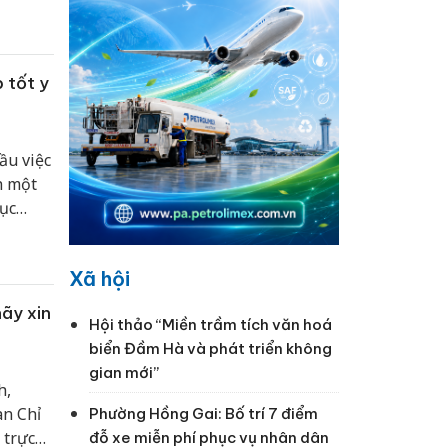
nghề
 tốt y
ầu việc
h một
tục
Xã hội
ãy xin
Hội thảo “Miền trầm tích văn hoá
biển Đầm Hà và phát triển không
gian mới”
h,
an Chỉ
Phường Hồng Gai: Bố trí 7 điểm
 trực
đỗ xe miễn phí phục vụ nhân dân