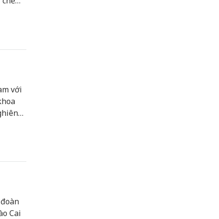
ơ chế
h chính
ều trị,
am với
khoa
ghiên
 xác
 đoàn
ào Cai