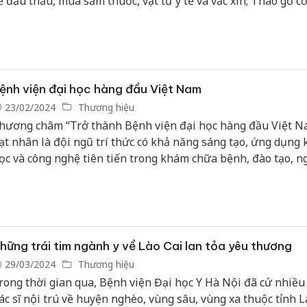
ề đấu thầu, mua sắm thuốc, vật tư y tế và vắc xin; Tháo gỡ c
hanh toán chi phí khám, chữa bệnh; Ngành Y tế cải cách hàn
à chuyển đổi số mạnh mẽ; Nhiều đột phá trong phẫu thuật, đi
âng cao chất lượng khám, chữa bệnh phục vụ nhân dân…
ệnh viện đại học hàng đầu Việt Nam
23/02/2024
Thương hiệu
hương châm “Trở thành Bệnh viện đại học hàng đầu Việt N
ạt nhân là đội ngũ trí thức có khả năng sáng tạo, ứng dụng 
ọc và công nghệ tiên tiến trong khám chữa bệnh, đào tạo, n
ứu và hội nhập quốc tế” đã được Bệnh viện Đại học Y Hà Nội
ịnh trong nhiều năm qua.
hững trái tim ngành y về Lào Cai lan tỏa yêu thương
29/03/2024
Thương hiệu
rong thời gian qua, Bệnh viện Đại học Y Hà Nội đã cử nhiều
ác sĩ nội trú về huyện nghèo, vùng sâu, vùng xa thuộc tỉnh L