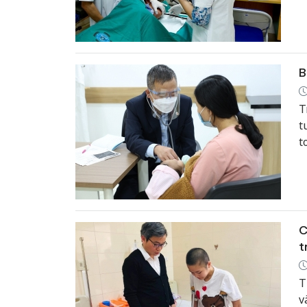
t
B
T
t
t
t
c
C
t
T
v