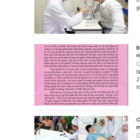
m
g
c
B
n
N
2
t
l
v
C
m