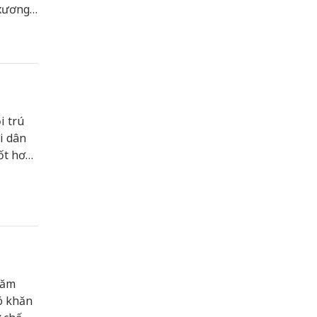
 xương
trai
ch.
i trú
i dân
ốt hơn,
 ở các
năm
ó khăn