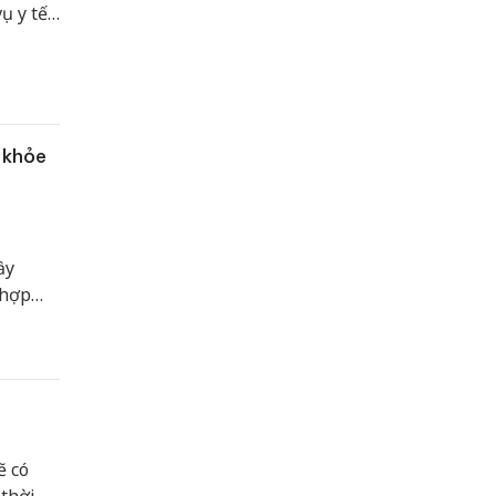
ụ y tế
 cần
 khỏe
ầy
 hợp
 “Gương
ẽ có