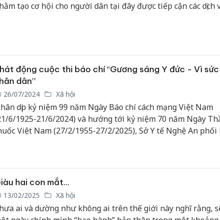
hằm tạo cơ hội cho người dân tại đây được tiếp cận các dịch v
ó chất lượng ngày một tốt hơn, hạn chế chuyển tuyến không
hiết, góp phần giảm quá tải ở các bệnh viện tuyến trên.
hát động cuộc thi báo chí “Gương sáng Y đức - Vì sức
hân dân”
26/07/2024
Xã hội
hân dịp kỷ niệm 99 năm Ngày Báo chí cách mạng Việt Nam
21/6/1925-21/6/2024) và hướng tới kỷ niệm 70 năm Ngày Th
huốc Việt Nam (27/2/1955-27/2/2025), Sở Y tế Nghệ An phối
ới Hội Nhà báo Nghệ An tổ chức cuộc thi báo chí với chủ đề
áng Y đức - Vì sức khỏe nhân dân”.
iàu hai con mắt...
13/02/2025
Xã hội
hưa ai và dường như không ai trên thế giới này nghĩ rằng, s