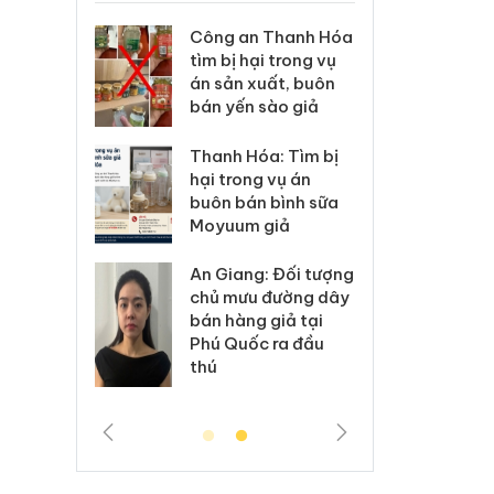
xử lý 83 vụ
Công an Thanh Hóa
Lào C
 thương mại
tìm bị hại trong vụ
vi p
áng 7
án sản xuất, buôn
trong
bán yến sào giả
: Xử lý 6 hộ
Hưng 
Thanh Hóa: Tìm bị
anh bán
kinh
hại trong vụ án
ả mạo nhãn
hàng
buôn bán bình sữa
das, Nike
hiệu 
Moyuum giả
 Tiêu hủy
Cà M
An Giang: Đối tượng
ai hàng
công
chủ mưu đường dây
n phẩm
ngàn
bán hàng giả tại
, bảo vệ
nhập 
Phú Quốc ra đầu
ng kinh
môi t
thú
doan