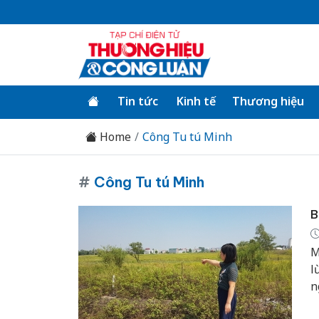
Tin tức
Kinh tế
Thương hiệu
Home
Công Tu tú Minh
#
Công Tu tú Minh
B
M
l
n
h