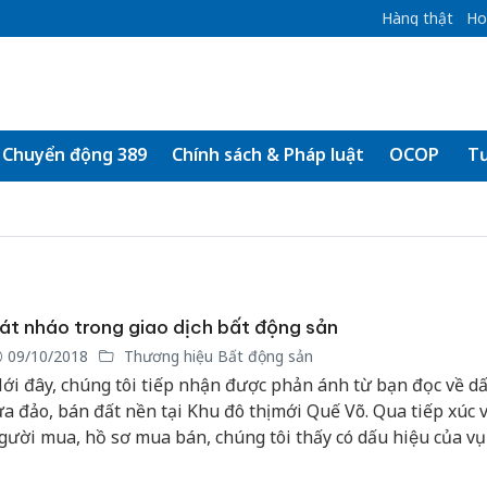
Hàng thật
Ho
Chuyển động 389
Chính sách & Pháp luật
OCOP
Tư
át nháo trong giao dịch bất động sản
09/10/2018
Thương hiệu Bất động sản
ới đây, chúng tôi tiếp nhận được phản ánh từ bạn đọc về dâ
ừa đảo, bán đất nền tại Khu đô thị mới Quế Võ. Qua tiếp xúc v
gười mua, hồ sơ mua bán, chúng tôi thấy có dấu hiệu của vụ
ình sự như bạn đọc phản ánh, cần thiết được cơ quan chức