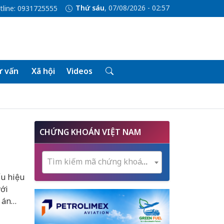
Thứ sáu
, 07/08/2026 - 02:57
tline: 0931725555
 vấn
Xã hội
Videos
CHỨNG KHOÁN VIỆT NAM
Tìm kiếm mã chứng khoán...
́u hiệu
ới
 án
 năng