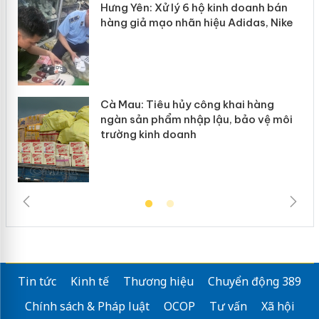
Hưng Yên: Xử lý 6 hộ kinh doanh bán
hàng giả mạo nhãn hiệu Adidas, Nike
g
Cà Mau: Tiêu hủy công khai hàng
đầu
ngàn sản phẩm nhập lậu, bảo vệ môi
trường kinh doanh
Tin tức
Kinh tế
Thương hiệu
Chuyển động 389
Chính sách & Pháp luật
OCOP
Tư vấn
Xã hội