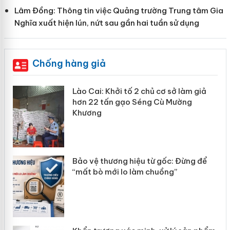
Lâm Đồng: Thông tin việc Quảng trường Trung tâm Gia
Nghĩa xuất hiện lún, nứt sau gần hai tuần sử dụng
Chống hàng giả
mại
Lào Cai: Khởi tố 2 chủ cơ sở làm giả
hơn 22 tấn gạo Séng Cù Mường
Khương
àng
ản
Bảo vệ thương hiệu từ gốc: Đừng để
“mất bò mới lo làm chuồng”