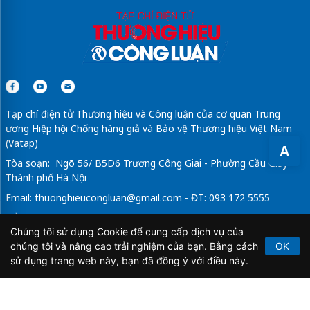
Tạp chí điện tử Thương hiệu và Công luận của cơ quan Trung
ương Hiệp hội Chống hàng giả và Bảo vệ Thương hiệu Việt Nam
(Vatap)
A
Tòa soạn: Ngõ 56/ B5D6 Trương Công Giai - Phường Cầu Giấy -
Thành phố Hà Nội
Email:
thuonghieucongluan@gmail.com
- ĐT: 093 172 5555
Tổng Biên Tập: Vũ Đức Thuận
Chúng tôi sử dụng Cookie để cung cấp dịch vụ của
Giấy phép hoạt động báo chí điện tử số 64/GP-BTTTT do Bộ
chúng tôi và nâng cao trải nghiệm của bạn. Bằng cách
OK
Thông tin và Truyền thông cấp ngày 21/2/2020.
sử dụng trang web này, bạn đã đồng ý với điều này.