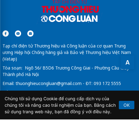
Tạp chí điện tử Thương hiệu và Công luận của cơ quan Trung
ương Hiệp hội Chống hàng giả và Bảo vệ Thương hiệu Việt Nam
(Vatap)
A
Tòa soạn: Ngõ 56/ B5D6 Trương Công Giai - Phường Cầu Giấy -
Thành phố Hà Nội
Email:
thuonghieucongluan@gmail.com
- ĐT: 093 172 5555
Tổng Biên Tập: Vũ Đức Thuận
Chúng tôi sử dụng Cookie để cung cấp dịch vụ của
Giấy phép hoạt động báo chí điện tử số 64/GP-BTTTT do Bộ
chúng tôi và nâng cao trải nghiệm của bạn. Bằng cách
OK
Thông tin và Truyền thông cấp ngày 21/2/2020.
sử dụng trang web này, bạn đã đồng ý với điều này.
Copyright © 2026
TẠP CHÍ THƯƠNG HIỆU & CÔNG