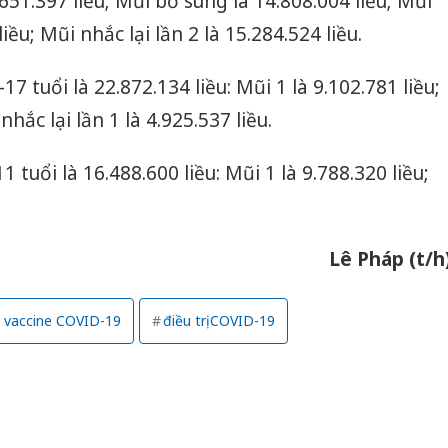
.651.397 liều; Mũi bổ sung là 14.808.004 liều; Mũi
liều; Mũi nhắc lại lần 2 là 15.284.524 liều.
17 tuổi là 22.872.134 liều: Mũi 1 là 9.102.781 liều;
nhắc lại lần 1 là 4.925.537 liều.
1 tuổi là 16.488.600 liều: Mũi 1 là 9.788.320 liều;
Lê Pháp (t/h
 vaccine COVID-19
điều trị COVID-19
Công an
tìm bị h
án sản 