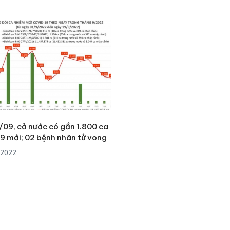
bán yến
Thanh H
hại tron
bán bìn
Moyuum
An Gian
chủ mưu
bán hàng
Quốc ra
/09, cả nước có gần 1.800 ca
9 mới; 02 bệnh nhân tử vong
/2022