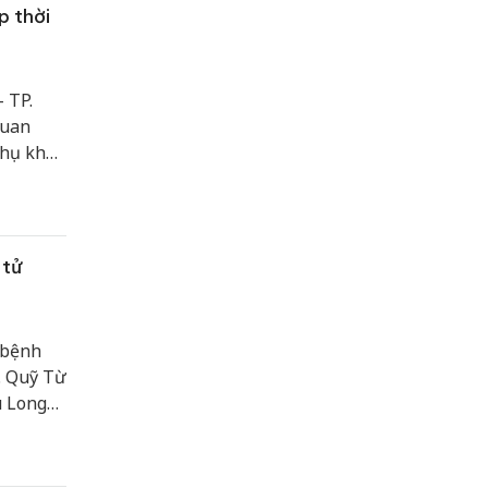
p thời
 TP.
quan
phụ khoa
iện sớm
 tử
 bệnh
. Quỹ Từ
u Long
Thơ đã