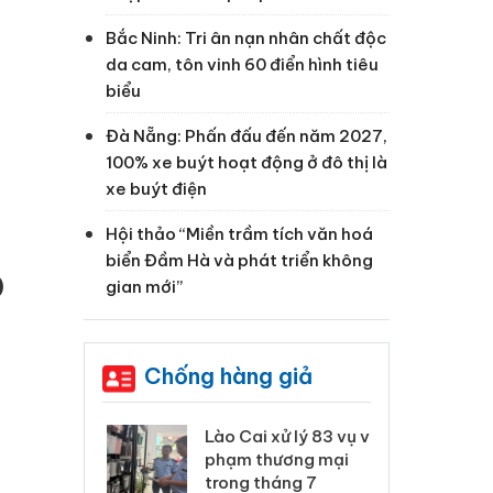
Bắc Ninh: Tri ân nạn nhân chất độc
da cam, tôn vinh 60 điển hình tiêu
biểu
Đà Nẵng: Phấn đấu đến năm 2027,
100% xe buýt hoạt động ở đô thị là
xe buýt điện
Hội thảo “Miền trầm tích văn hoá
biển Đầm Hà và phát triển không
)
gian mới”
Chống hàng giả
 Thanh Hóa
Lào Cai xử lý 83 vụ vi
Cô
ại trong vụ
phạm thương mại
tìm
xuất, buôn
trong tháng 7
án