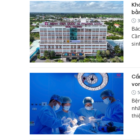
Khá
bằn
3
Bác
Cần
sin
tưở
nhữ
Cần
vo
5
Bện
nhâ
thi
thô
“ti