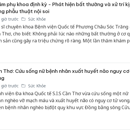
m phụ khoa định kỳ - Phát hiện bất thường và xử trí kị
g phẫu thuật nội soi
 giờ trước
Sức Khỏe
 sĩ chuyên khoa Bệnh viện Quốc tế Phương Châu Sóc Trăng -
 Thơ, cho biết: Không phải lúc nào những bất thường ở cơ 
h sản cũng gây ra triệu chứng rõ ràng. Một lần thăm khám 
ng chừng như thông thường cũng có thể giúp chị em phát h
ng tổn thương cần được theo dõi và xử trí kịp thời.
 Thơ: Cứu sống nữ bệnh nhân xuất huyết não nguy cơ
ng
 giờ trước
Sức Khỏe
h viện Đa khoa Quốc tế S.I.S Cần Thơ vừa cứu sống một nữ
n nghèo vỡ mạch máu và xuất huyết não có nguy cơ tử vong
ện bệnh nhân nghèo bị đột quỵ khu vực Đồng bằng sông Cử
ng qua sự kết nối của Bệnh viện Đa khoa Quốc tế S.I.S Cần 
ếp sức” 67 triệu đồng cho nữ bệnh nhân này.