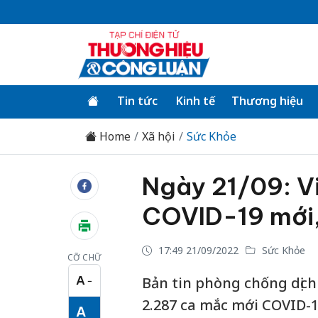
Tin tức
Kinh tế
Thương hiệu
Home
Xã hội
Sức Khỏe
Ngày 21/09: V
COVID-19 mới,
17:49 21/09/2022
Sức Khỏe
CỠ CHỮ
A
Bản tin phòng chống dịch
−
Cỡ chữ nhỏ
2.287 ca mắc mới COVID-1
A