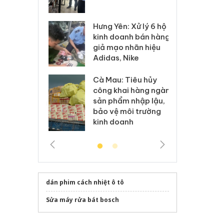
 sào giả
bá
Hưng Yên: Xử lý 6 hộ
óa: Tìm bị
Th
kinh doanh bán hàng
g vụ án buôn
hạ
giả mạo nhãn hiệu
h sữa
bá
Adidas, Nike
 giả
Mo
Cà Mau: Tiêu hủy
g: Đối tượng
An
công khai hàng ngàn
 đường dây
ch
sản phẩm nhập lậu,
 giả tại Phú
bá
bảo vệ môi trường
 đầu thú
Qu
kinh doanh
dán phim cách nhiệt ô tô
Sửa máy rửa bát bosch