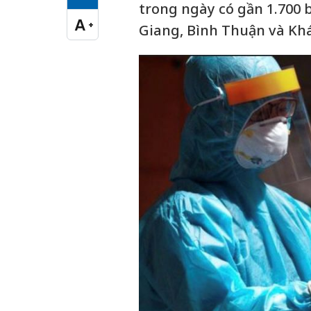
Cỡ chữ vừa
trong ngày có gần 1.700 
A
+
Giang, Bình Thuận và Kh
Cỡ chữ lớn