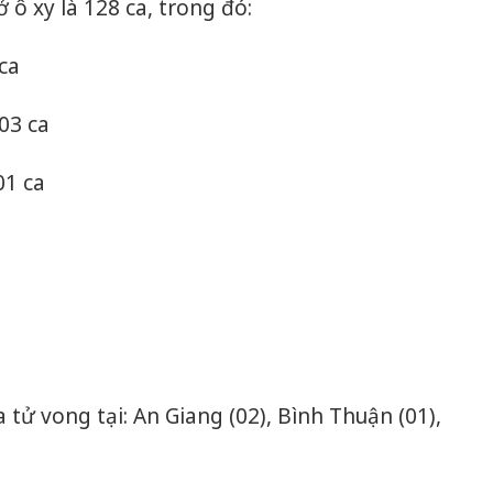
ô xy là 128 ca, trong đó:
ca
03 ca
01 ca
 tử vong tại: An Giang (02), Bình Thuận (01),