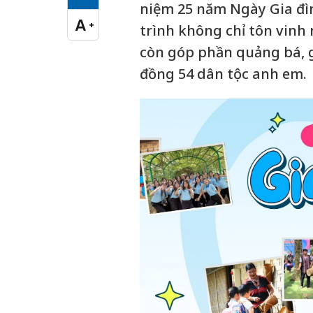
Cỡ chữ vừa
niệm 25 năm Ngày Gia đìn
A
+
trình không chỉ tôn vinh 
Cỡ chữ lớn
còn góp phần quảng bá, g
đồng 54 dân tộc anh em.