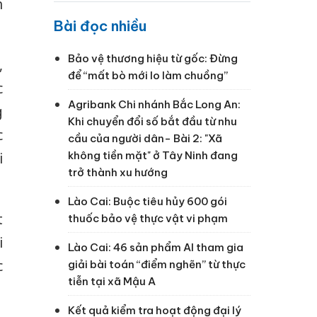
h
Bài đọc nhiều
Bảo vệ thương hiệu từ gốc: Đừng
,
để “mất bò mới lo làm chuồng”
c
Agribank Chi nhánh Bắc Long An:
g
Khi chuyển đổi số bắt đầu từ nhu
c
cầu của người dân- Bài 2: "Xã
không tiền mặt" ở Tây Ninh đang
i
trở thành xu hướng
Lào Cai: Buộc tiêu hủy 600 gói
t
thuốc bảo vệ thực vật vi phạm
i
Lào Cai: 46 sản phẩm AI tham gia
c
giải bài toán “điểm nghẽn” từ thực
tiễn tại xã Mậu A
Kết quả kiểm tra hoạt động đại lý