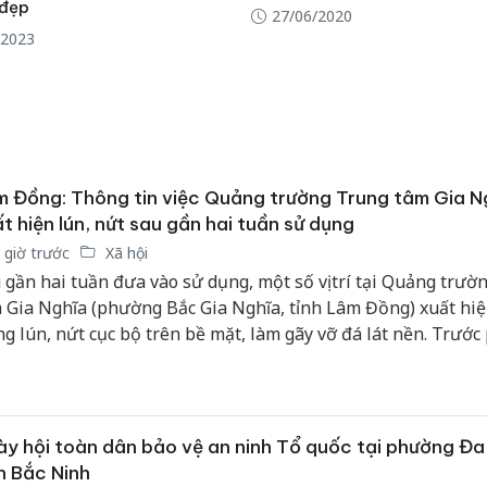
 đẹp
27/06/2020
/2023
 Đồng: Thông tin việc Quảng trường Trung tâm Gia N
t hiện lún, nứt sau gần hai tuần sử dụng
 giờ trước
Xã hội
 gần hai tuần đưa vào sử dụng, một số vị trí tại Quảng trườ
 Gia Nghĩa (phường Bắc Gia Nghĩa, tỉnh Lâm Đồng) xuất hiệ
ng lún, nứt cục bộ trên bề mặt, làm gãy vỡ đá lát nền. Trước
 của người dân về chất lượng công trình, chủ đầu tư cho rằn
n tượng đã được dự báo trong hồ sơ thiết kế và không ảnh
 kết cấu chịu lực của dự án.
y hội toàn dân bảo vệ an ninh Tổ quốc tại phường Đa
h Bắc Ninh