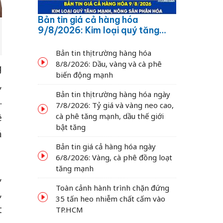
Bản tin giá cả hàng hóa
9/8/2026: Kim loại quý tăng
mạnh, nông sản phân hóa
Bản tin thị trường hàng hóa
8/8/2026: Dầu, vàng và cà phê
g
biến động mạnh
,
Bản tin thị trường hàng hóa ngày
.
7/8/2026: Tỷ giá và vàng neo cao,
cà phê tăng mạnh, dầu thế giới
ệ
bật tăng
ả
Bản tin giá cả hàng hóa ngày
6/8/2026: Vàng, cà phê đồng loạt
tăng mạnh
,
Toàn cảnh hành trình chặn đứng
,
35 tấn heo nhiễm chất cấm vào
t
TP.HCM