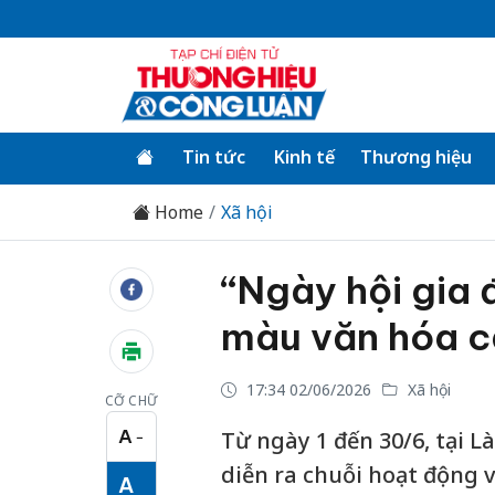
Tin tức
Kinh tế
Thương hiệu
Home
Xã hội
“Ngày hội gia 
màu văn hóa c
17:34 02/06/2026
Xã hội
CỠ CHỮ
A
Từ ngày 1 đến 30/6, tại L
−
Cỡ chữ nhỏ
diễn ra chuỗi hoạt động v
A