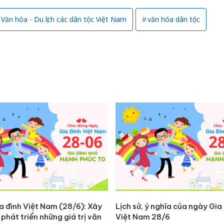
giả mạo
Adidas, 
Văn hóa - Du lịch các dân tộc Việt Nam
văn hóa dân tộc
Cà Mau:
công kh
sản phẩ
bảo vệ 
kinh do
Công an
tìm bị h
án sản 
bán yến
a đình Việt Nam (28/6): Xây
Lịch sử, ý nghĩa của ngày Gia
phát triển những giá trị văn
Việt Nam 28/6