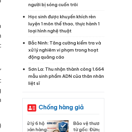
ô
người bị sóng cuốn trôi
Học sinh được khuyến khích rèn
luyện 1 môn thể thao, thực hành 1
a
loại hình nghệ thuật
n
Bắc Ninh: Tăng cường kiểm tra và
c
xử lý nghiêm vi phạm trong hoạt
động quảng cáo
Sơn La: Thu nhận thành công 1.664
”
mẫu sinh phẩm ADN của thân nhân
c
liệt sĩ
g
n
Chống hàng giả
: Xử lý 6 hộ
Bảo vệ thương hiệu
Hư
)
anh bán hàng
từ gốc: Đừng để
ki