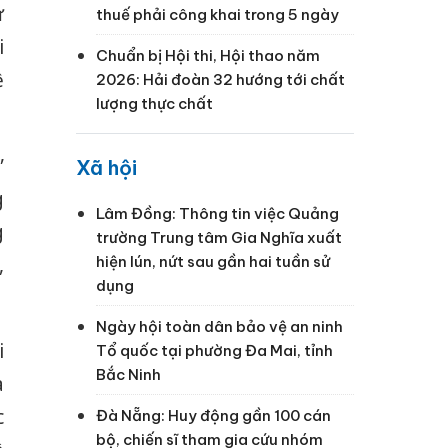
ự
thuế phải công khai trong 5 ngày
i
Chuẩn bị Hội thi, Hội thao năm
ệ
2026: Hải đoàn 32 hướng tới chất
lượng thực chất
”
Xã hội
g
Lâm Đồng: Thông tin việc Quảng
g
trường Trung tâm Gia Nghĩa xuất
hiện lún, nứt sau gần hai tuần sử
,
dụng
Ngày hội toàn dân bảo vệ an ninh
i
Tổ quốc tại phường Đa Mai, tỉnh
Bắc Ninh
a
c
Đà Nẵng: Huy động gần 100 cán
bộ, chiến sĩ tham gia cứu nhóm