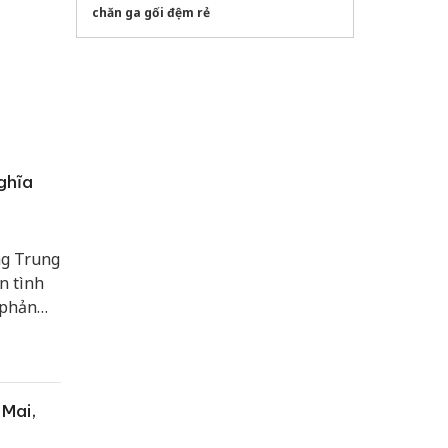
chăn ga gối đệm rẻ
ghĩa
ng Trung
n tình
 phản
g đây là
 hưởng
 Mai,