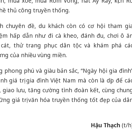
nh, múa xòe, múa Rom Vông, hát Ay Ray, kịch R
hề thủ công truyền thống.
h chuyên đề, du khách còn có cơ hội tham gi
iệm hấp dẫn như đi cà kheo, đánh đu, chơi ô ă
 cát, thử trang phục dân tộc và khám phá cá
ưng của nhiều vùng miền.
 phong phú và giàu bản sắc, “Ngày hội gia đình
h giá trị gia đình Việt Nam mà còn là dịp để cá
 giao lưu, tăng cường tình đoàn kết, cùng chun
ững giá trị văn hóa truyền thống tốt đẹp của dâ
Hưng Yên
Hậu Thạch
(t/h
kinh do