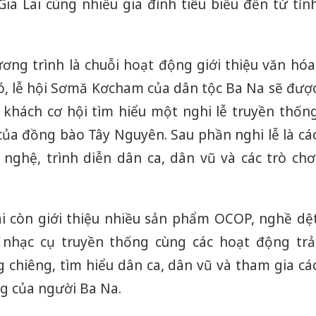
ia Lai cùng nhiều gia đình tiêu biểu đến từ tỉn
ơng trình là chuỗi hoạt động giới thiệu văn hóa
g đó, lễ hội Sơmă Kơcham của dân tộc Ba Na sẽ đượ
 khách cơ hội tìm hiểu một nghi lễ truyền thốn
của đồng bào Tây Nguyên. Sau phần nghi lễ là cá
 nghệ, trình diễn dân ca, dân vũ và các trò chơ
i còn giới thiệu nhiều sản phẩm OCOP, nghề dệ
c nhạc cụ truyền thống cùng các hoạt động trả
chiêng, tìm hiểu dân ca, dân vũ và tham gia cá
g của người Ba Na.