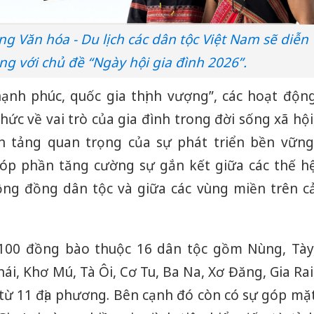
ng Văn hóa - Du lịch các dân tộc Việt Nam sẽ diễn
ng với chủ đề “Ngày hội gia đình 2026”.
hạnh phúc, quốc gia thịnh vượng”, các hoạt độn
ức về vai trò của gia đình trong đời sống xã hội
ền tảng quan trọng của sự phát triển bền vững
góp phần tăng cường sự gắn kết giữa các thế h
cộng đồng dân tộc và giữa các vùng miền trên c
100 đồng bào thuộc 16 dân tộc gồm Nùng, Tày
i, Khơ Mú, Tà Ôi, Cơ Tu, Ba Na, Xơ Đăng, Gia Rai
 từ 11 địa phương. Bên cạnh đó còn có sự góp mặ