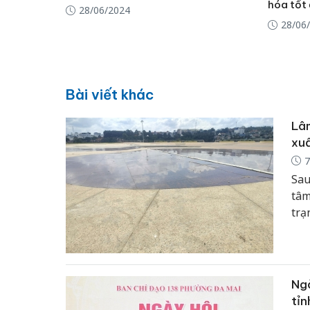
hóa tốt
28/06/2024
28/06
Bài viết khác
Lâm
xuấ
7
Sau
tâm
trạ
ánh
hiệ
đến
Ngà
tỉn