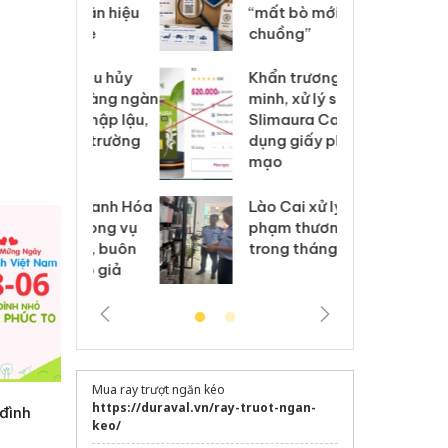
 nhãn hiệu
“mất bò mới lo làm
gi
Nike
chuồng”
Ad
 Tiêu hủy
Khẩn trương xác
Cà
ai hàng ngàn
minh, xử lý sản phẩm
cô
m nhập lậu,
Slimaura Care x3 sử
sả
môi trường
dụng giấy phép giả
bả
anh
mạo
ki
 Thanh Hóa
Lào Cai xử lý 83 vụ vi
Cô
ại trong vụ
phạm thương mại
tìm
xuất, buôn
trong tháng 7
án
 sào giả
bá
Mua ray trượt ngăn kéo
https://duraval.vn/ray-truot-ngan-
 đình
keo/