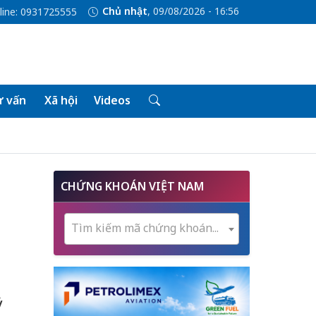
Chủ nhật
, 09/08/2026 - 16:56
line: 0931725555
 vấn
Xã hội
Videos
CHỨNG KHOÁN VIỆT NAM
Tìm kiếm mã chứng khoán...
ỷ