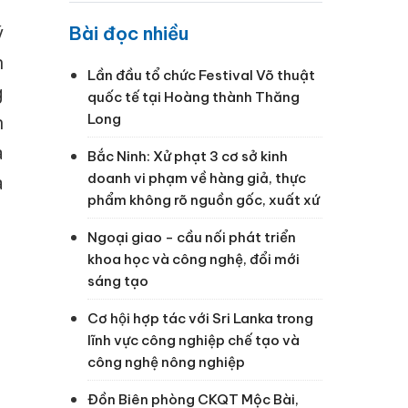
ý
Bài đọc nhiều
n
Lần đầu tổ chức Festival Võ thuật
g
quốc tế tại Hoàng thành Thăng
Long
n
a
Bắc Ninh: Xử phạt 3 cơ sở kinh
doanh vi phạm về hàng giả, thực
a
phẩm không rõ nguồn gốc, xuất xứ
Ngoại giao - cầu nối phát triển
khoa học và công nghệ, đổi mới
sáng tạo
Cơ hội hợp tác với Sri Lanka trong
lĩnh vực công nghiệp chế tạo và
công nghệ nông nghiệp
Đồn Biên phòng CKQT Mộc Bài,