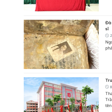
chủ
phạ
vụ;
năm
Đà 
sĩ
2
Ngo
phá
Trư
8
Tha
Trầ
tên
Chi