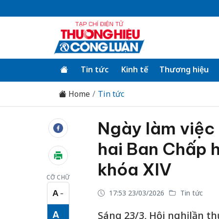
Tin tức
Kinh tế
Thương hiệu
Home
Tin tức
Ngày làm việc 
hai Ban Chấp 
khóa XIV
CỠ CHỮ
A
17:53 23/03/2026
Tin tức
−
Cỡ chữ nhỏ
A
Sáng 23/3, Hội nghị lần 