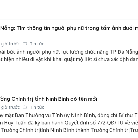
 đề: “Phát huy truyền thống, lực lượng Cảnh sát phòng, chố
m về môi trường mưu trí, dũng cảm, vì nước quên thân, vì 
 gương mẫu đi đầu, thi đua lập thành tích chào mừng kỷ niệ
 Ngày truyền thống lực lượng”.
Nẵng: Tìm thông tin người phụ nữ trong tấm ảnh dưới m
 giờ trước
Tin tức
ài bức ảnh người phụ nữ, lực lượng chức năng TP. Đà Nẵng
t hiện nhiều di vật khi khai quật mộ liệt sĩ chưa xác định dan
ờng Chính trị tỉnh Ninh Bình có tên mới
 giờ trước
Tin tức
y mặt Ban Thường vụ Tỉnh ủy Ninh Bình, đồng chí Bí thư T
n Huy Tuấn đã ký ban hành Quyết định số 772-QĐ/TU về việ
 Trường Chính trị tỉnh Ninh Bình thành Trường Chính trị Tr
nh, tỉnh Ninh Bình.