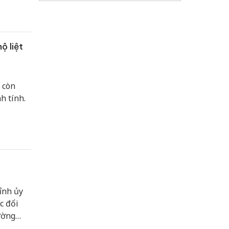
ng tội
dân phục
m 20
ộ liệt
 còn
h tính.
ỉnh ủy
c đổi
ường