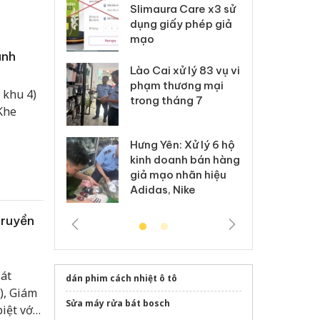
m nhập lậu,
Slimaura Care x3 sử
sả
môi trường
dụng giấy phép giả
bả
anh
mạo
ki
anh
 Thanh Hóa
Lào Cai xử lý 83 vụ vi
Cô
ại trong vụ
phạm thương mại
tìm
 khu 4)
xuất, buôn
trong tháng 7
án
 Khe
 sào giả
bá
Hưng Yên: Xử lý 6 hộ
óa: Tìm bị
Th
kinh doanh bán hàng
g vụ án buôn
hạ
giả mạo nhãn hiệu
h sữa
bá
Adidas, Nike
 giả
Mo
truyền
át
dán phim cách nhiệt ô tô
), Giám
Sửa máy rửa bát bosch
iệt với