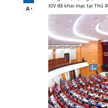
Cỡ chữ vừa
XIV đã khai mạc tại Thủ đ
A
+
Cỡ chữ lớn