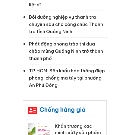
liệt sĩ
Bồi dưỡng nghiệp vụ thanh tra
chuyên sâu cho công chức Thanh
tra tỉnh Quảng Ninh
Phát động phong trào thi đua
chào mừng Quảng Ninh trở thành
thành phố
TP.HCM: Sân khấu hóa thông điệp
phòng, chống ma túy tại phường
An Phú Đông
Chống hàng giả
 Tiêu hủy
Khẩn trương xác
Cà
ai hàng ngàn
minh, xử lý sản phẩm
cô