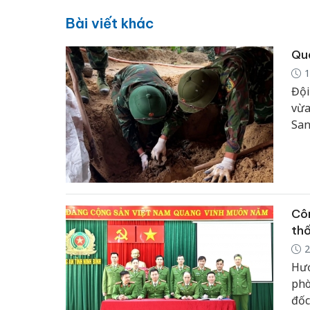
Bài viết khác
Quả
1
Đội
vừa
San
Côn
thố
2
Hướ
phò
đốc