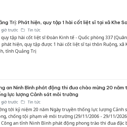
sản phẩ
bảo vệ 
kinh do
ng Trị: Phát hiện, quy tập 1 hài cốt liệt sĩ tại xã Khe S
Công an
 giờ trước
Tin tức
tìm bị h
 quy tập hài cốt liệt sĩ Đoàn Kinh tế - Quốc phòng 337 (Quân
án sản 
 phát hiện, quy tập được 1 hài cốt liệt sĩ tại thôn Ruộng, xã
bán yến
h, tỉnh Quảng Trị.
Thanh H
hại tron
bán bìn
Moyuum
g an Ninh Bình phát động thi đua chào mừng 20 năm 
ng lực lượng Cảnh sát môi trường
 giờ trước
Tin tức
ng tới kỷ niệm 20 năm Ngày truyền thống lực lượng Cảnh s
ng, chống tội phạm về môi trường (29/11/2006 - 29/11/2026
 Công an tỉnh Ninh Bình phát động phong trào thi đua đặc b