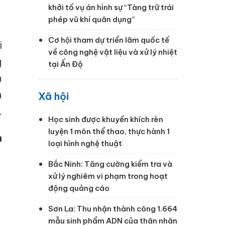
khởi tố vụ án hình sự “Tàng trữ trái
phép vũ khí quân dụng”
Cơ hội tham dự triển lãm quốc tế
i
về công nghệ vật liệu và xử lý nhiệt
g
tại Ấn Độ
a
a
Xã hội
.
Học sinh được khuyến khích rèn
luyện 1 môn thể thao, thực hành 1
n
loại hình nghệ thuật
Bắc Ninh: Tăng cường kiểm tra và
xử lý nghiêm vi phạm trong hoạt
động quảng cáo
Sơn La: Thu nhận thành công 1.664
mẫu sinh phẩm ADN của thân nhân