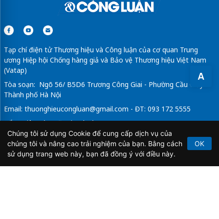
Tạp chí điện tử Thương hiệu và Công luận của cơ quan Trung
ương Hiệp hội Chống hàng giả và Bảo vệ Thương hiệu Việt Nam
(Vatap)
A
Tòa soạn: Ngõ 56/ B5D6 Trương Công Giai - Phường Cầu Giấy -
Thành phố Hà Nội
Email:
thuonghieucongluan@gmail.com
- ĐT: 093 172 5555
Tổng Biên Tập: Vũ Đức Thuận
Chúng tôi sử dụng Cookie để cung cấp dịch vụ của
Giấy phép hoạt động báo chí điện tử số 64/GP-BTTTT do Bộ
chúng tôi và nâng cao trải nghiệm của bạn. Bằng cách
OK
Thông tin và Truyền thông cấp ngày 21/2/2020.
sử dụng trang web này, bạn đã đồng ý với điều này.
Copyright © 2026
TẠP CHÍ THƯƠNG HIỆU & CÔNG
LUẬN
. All Rights Reserved.