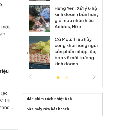
o,
Hưng Yên: Xử lý 6 hộ
óa: Tìm bị
Th
kinh doanh bán hàng
g vụ án buôn
hạ
giả mạo nhãn hiệu
h sữa
bá
p một
Adidas, Nike
 giả
Mo
oàn
Cà Mau: Tiêu hủy
g: Đối tượng
An
công khai hàng ngàn
 đường dây
ch
sản phẩm nhập lậu,
 giả tại Phú
bá
bảo vệ môi trường
 đầu thú
Qu
kinh doanh
riệu
/QĐ-
dán phim cách nhiệt ô tô
à thị
thông
Sửa máy rửa bát bosch
 Trảng