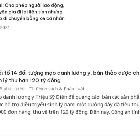
i: Cho phép người lao động,
ên gia đi lại liên tỉnh nhưng
o di chuyển bằng xe cá nhân
/2021
i tố 14 đối tượng mạo danh lương y, bán thảo dược c
h lý thu hơn 120 tỷ đồng
5 phút trước
Chính sách & Pháp Luật
 danh lương y Triệu Sỹ Điền để quảng cáo, bán các sản ph
c hỗ trợ điều trị yếu sinh lý nam, một đường dây đã tiêu th
000 đơn hàng, thu về trên 120 tỷ đồng. Đến nay, Công an tỉn
Công an
g đã khởi tố 14 bị can để điều tra về hành vi "Lừa dối khách
tìm bị h
án sản 
bán yến