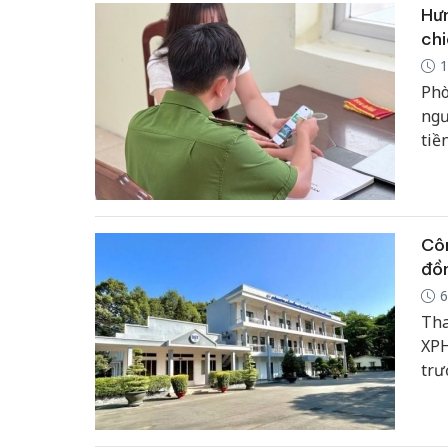
Hưn
chi
1
Phò
ngư
tiề
Côn
đồn
6
Tha
XPH
trư
Đồn
Dài