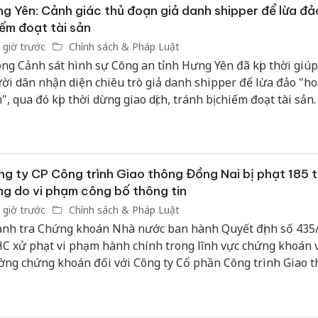
g Yên: Cảnh giác thủ đoạn giả danh shipper để lừa đả
Thanh H
ếm đoạt tài sản
hại tron
 giờ trước
Chính sách & Pháp Luật
bán bìn
ng Cảnh sát hình sự Công an tỉnh Hưng Yên đã kịp thời giú
Moyuum
ời dân nhận diện chiêu trò giả danh shipper để lừa đảo "h
n", qua đó kịp thời dừng giao dịch, tránh bị chiếm đoạt tài sản.
An Gian
chủ mưu
bán hàng
Quốc ra
g ty CP Công trình Giao thông Đồng Nai bị phạt 185 t
g do vi phạm công bố thông tin
 giờ trước
Chính sách & Pháp Luật
nh tra Chứng khoán Nhà nước ban hành Quyết định số 435
C xử phạt vi phạm hành chính trong lĩnh vực chứng khoán v
ờng chứng khoán đối với Công ty Cổ phần Công trình Giao 
g Nai, có trụ sở tại số 200 đường Nguyễn Ái Quốc, phường
, thành phố Đồng Nai.