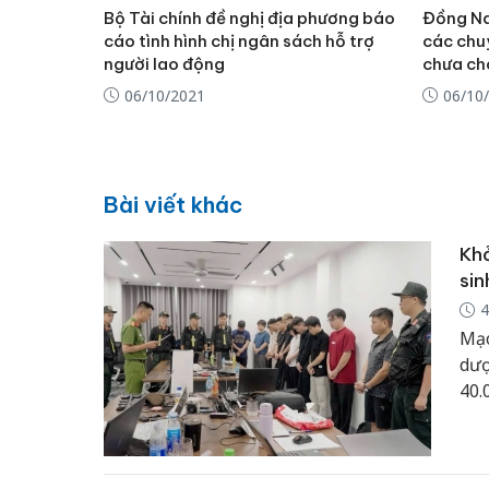
Bộ Tài chính đề nghị địa phương báo
Đồng Na
cáo tình hình chị ngân sách hỗ trợ
các chuy
người lao động
chưa ch
06/10/2021
06/10
Bài viết khác
Khở
sin
4
Mạo
dượ
40.
Bằn