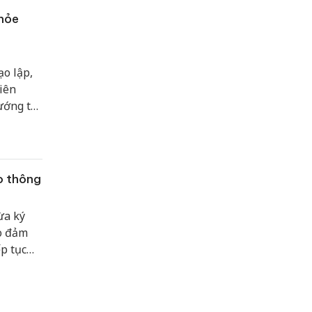
khỏe
ạo lập,
iên
ướng tới
, thúc
 Sổ sức
o thông
ừa ký
o đảm
ếp tục
uyền,
iảm tai