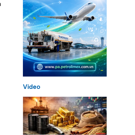
h
Video