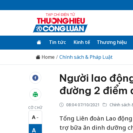
Tin tức
Kinh tế
Thương hiệu
Home
Chính sách & Pháp Luật
Người lao động
đường 2 điểm đ
08:04 07/10/2021
Chính sách 
CỠ CHỮ
A
Tổng Liên đoàn Lao động
−
Cỡ chữ nhỏ
trợ bữa ăn dinh dưỡng ch
A