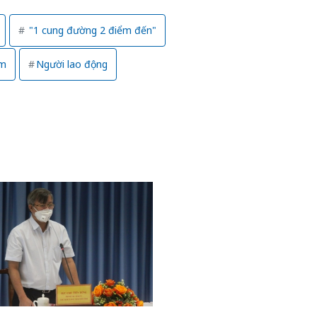
"1 cung đường 2 điểm đến"
am
Người lao động