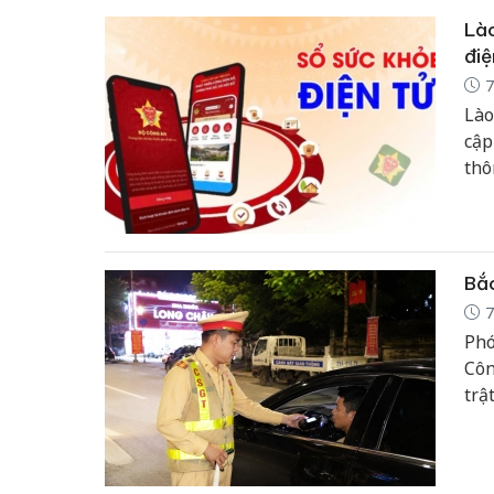
Lào
điệ
7
Lào
cập
thô
mục
đẩy
khỏ
Bắc
7
Phó
Côn
trậ
phá
huy
nạn