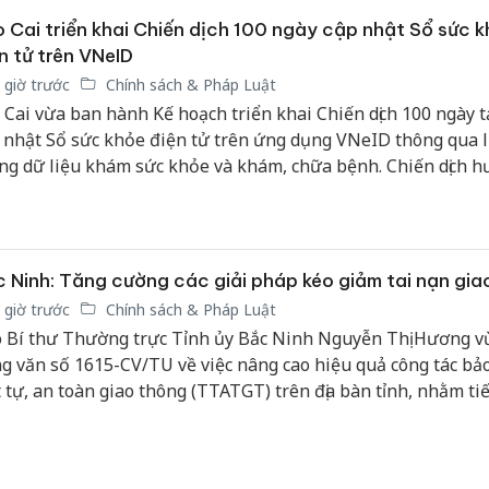
 Cai triển khai Chiến dịch 100 ngày cập nhật Sổ sức 
n tử trên VNeID
 giờ trước
Chính sách & Pháp Luật
 Cai vừa ban hành Kế hoạch triển khai Chiến dịch 100 ngày t
 nhật Sổ sức khỏe điện tử trên ứng dụng VNeID thông qua l
ng dữ liệu khám sức khỏe và khám, chữa bệnh. Chiến dịch h
 tiêu hình thành cơ sở dữ liệu sức khỏe cá nhân thống nhất
 chuyển đổi số ngành y tế và bảo đảm mỗi người dân đều có
e điện tử trên nền tảng VNeID.
 Ninh: Tăng cường các giải pháp kéo giảm tai nạn gia
 giờ trước
Chính sách & Pháp Luật
 Bí thư Thường trực Tỉnh ủy Bắc Ninh Nguyễn Thị Hương v
g văn số 1615-CV/TU về việc nâng cao hiệu quả công tác bả
t tự, an toàn giao thông (TTATGT) trên địa bàn tỉnh, nhằm ti
t huy vai trò lãnh đạo của các cấp ủy, tổ chức đảng, chính q
 động sự vào cuộc của cả hệ thống chính trị, phấn đấu kéo g
 giao thông bền vững.