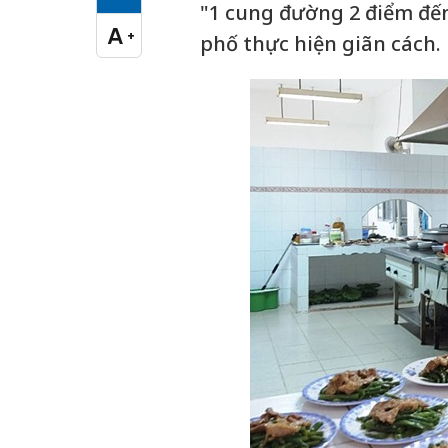
Cỡ chữ vừa
"1 cung đường 2 điểm đến
A
+
phố thực hiện giãn cách.
Cỡ chữ lớn