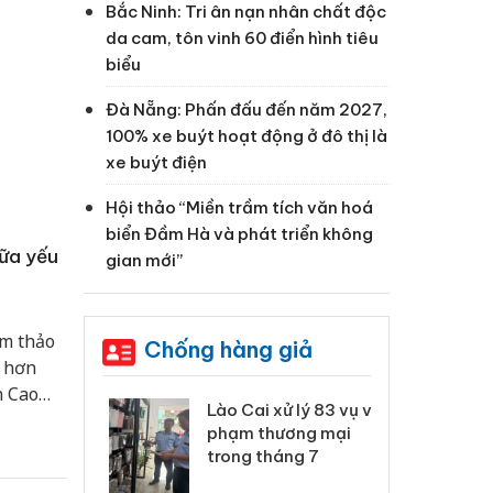
Bắc Ninh: Tri ân nạn nhân chất độc
da cam, tôn vinh 60 điển hình tiêu
biểu
Đà Nẵng: Phấn đấu đến năm 2027,
100% xe buýt hoạt động ở đô thị là
xe buýt điện
Hội thảo “Miền trầm tích văn hoá
biển Đầm Hà và phát triển không
hữa yếu
gian mới”
ẩm thảo
Chống hàng giả
ụ hơn
h Cao
 Thanh Hóa
Lào Cai xử lý 83 vụ vi
Cô
 hàng".
ại trong vụ
phạm thương mại
tìm
xuất, buôn
trong tháng 7
án
 sào giả
bá