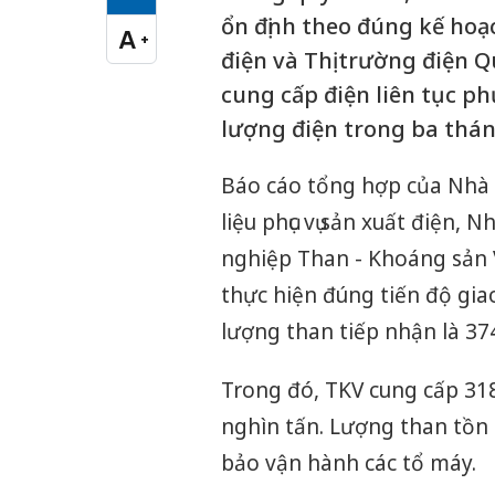
Cỡ chữ vừa
ổn định theo đúng kế ho
A
+
Cỡ chữ lớn
điện và Thị trường điện 
cung cấp điện liên tục ph
lượng điện trong ba thán
Báo cáo tổng hợp của Nhà 
liệu phục vụ sản xuất điện,
nghiệp Than - Khoáng sản 
thực hiện đúng tiến độ gia
lượng than tiếp nhận là 37
Trong đó, TKV cung cấp 31
nghìn tấn. Lượng than tồn 
bảo vận hành các tổ máy.