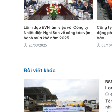
Lãnh đạo EVN làm việc với Công ty
Công ty 
Nhiệt điện Nghi Sơn về công tác vận
động ph
hành mùa khô năm 2025
bão
20/03/2025
03/10
Bài viết khác
BSR
Lọ
4
Tổn
nhi