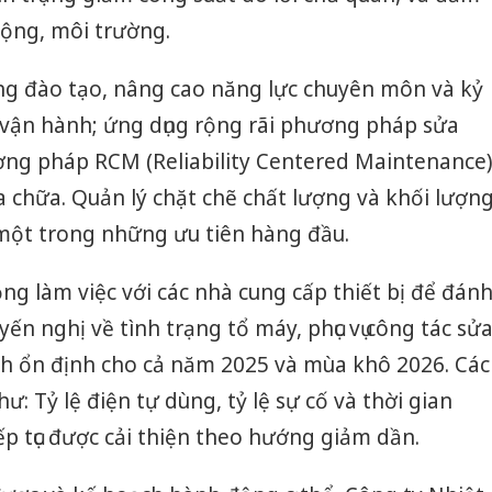
động, môi trường.
ung đào tạo, nâng cao năng lực chuyên môn và kỷ
- vận hành; ứng dụng rộng rãi phương pháp sửa
ng pháp RCM (Reliability Centered Maintenance
 chữa. Quản lý chặt chẽ chất lượng và khối lượn
 một trong những ưu tiên hàng đầu.
 làm việc với các nhà cung cấp thiết bị để đán
yến nghị về tình trạng tổ máy, phục vụ công tác sử
h ổn định cho cả năm 2025 và mùa khô 2026. Các
như: Tỷ lệ điện tự dùng, tỷ lệ sự cố và thời gian
Công an
tìm bị h
p tục được cải thiện theo hướng giảm dần.
án sản 
bán yến