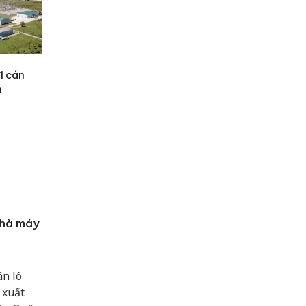
1 cán
n
 Nhà máy
án lô
 xuất