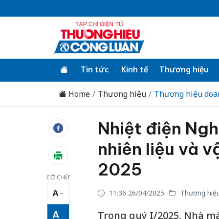
Tin tức
Kinh tế
Thương hiệu
Home
Thương hiệu
Thương hiệu doa
Nhiệt điện Ngh
nhiên liệu và 
2025
CỠ CHỮ
A
11:36 26/04/2025
Thương hiệu
−
Cỡ chữ nhỏ
A
Trong quý I/2025, Nhà má