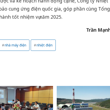
ược và kế hoạch hành động cụ thể, Công ty Nhiệt
Thanh H
 bảo cung ứng điện quốc gia, góp phần cùng Tổng
hại tron
hành tốt nhiệm vụ năm 2025.
bán bìn
Moyuum
Trần Mạn
An Gian
chủ mưu
bán hàng
nhà máy điện
nhiệt điện
Quốc ra