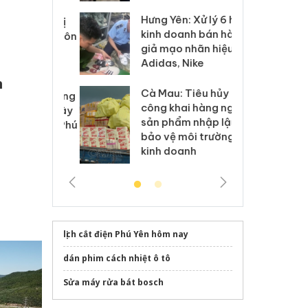
Hưng Yên: Xử lý 6 hộ
óa: Tìm bị
Th
kinh doanh bán hàng
g vụ án buôn
hạ
giả mạo nhãn hiệu
h sữa
bá
Adidas, Nike
 giả
Mo
h
Cà Mau: Tiêu hủy
g: Đối tượng
An
công khai hàng ngàn
 đường dây
ch
sản phẩm nhập lậu,
 giả tại Phú
bá
bảo vệ môi trường
 đầu thú
Qu
kinh doanh
lịch cắt điện Phú Yên hôm nay
dán phim cách nhiệt ô tô
Sửa máy rửa bát bosch