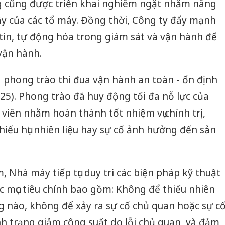
g cũng được triển khai nghiêm ngặt nhằm nâng
cậy của các tổ máy. Đồng thời, Công ty đẩy mạnh
tin, tự động hóa trong giám sát và vận hành để
vận hành.
 phong trào thi đua vận hành an toàn - ổn định
25). Phong trào đã huy động tối đa nỗ lực của
viên nhằm hoàn thành tốt nhiệm vụ chính trị,
iếu hụt nhiên liệu hay sự cố ảnh hưởng đến sản
 Nhà máy tiếp tục duy trì các biện pháp kỹ thuật
c mục tiêu chính bao gồm: Không để thiếu nhiên
ng nào, không để xảy ra sự cố chủ quan hoặc sự c
tình trạng giảm công suất do lỗi chủ quan, và đảm