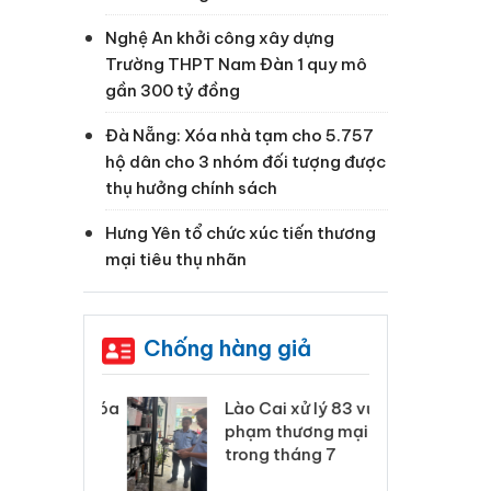
Nghệ An khởi công xây dựng
Trường THPT Nam Đàn 1 quy mô
gần 300 tỷ đồng
Đà Nẵng: Xóa nhà tạm cho 5.757
)
hộ dân cho 3 nhóm đối tượng được
thụ hưởng chính sách
g
Hưng Yên tổ chức xúc tiến thương
mại tiêu thụ nhãn
h
a
Chống hàng giả
 Thanh Hóa
Lào Cai xử lý 83 vụ vi
Cô
ại trong vụ
phạm thương mại
tìm
xuất, buôn
trong tháng 7
án
 sào giả
bá