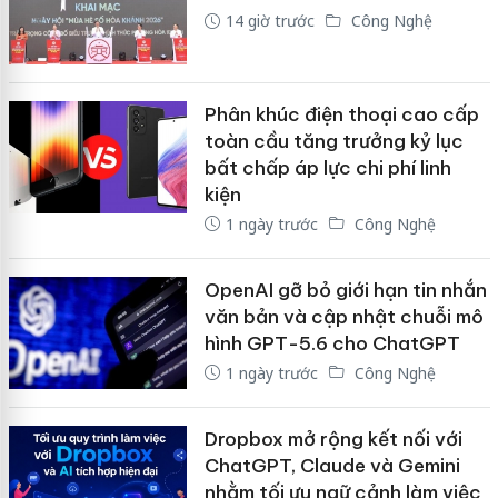
14 giờ trước
Công Nghệ
Phân khúc điện thoại cao cấp
toàn cầu tăng trưởng kỷ lục
bất chấp áp lực chi phí linh
kiện
1 ngày trước
Công Nghệ
OpenAI gỡ bỏ giới hạn tin nhắn
văn bản và cập nhật chuỗi mô
hình GPT-5.6 cho ChatGPT
1 ngày trước
Công Nghệ
Dropbox mở rộng kết nối với
ChatGPT, Claude và Gemini
nhằm tối ưu ngữ cảnh làm việc