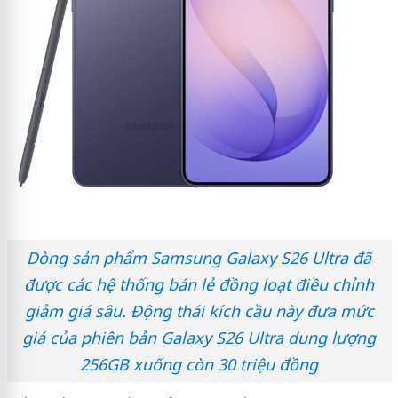
Dòng sản phẩm Samsung Galaxy S26 Ultra đã
được các hệ thống bán lẻ đồng loạt điều chỉnh
giảm giá sâu. Động thái kích cầu này đưa mức
giá của phiên bản Galaxy S26 Ultra dung lượng
256GB xuống còn 30 triệu đồng