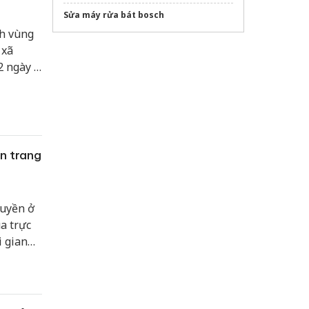
Sửa máy rửa bát bosch
nh vùng
 xã
2 ngày 8
n trang
quyền ở
a trực
i gian
ên bản