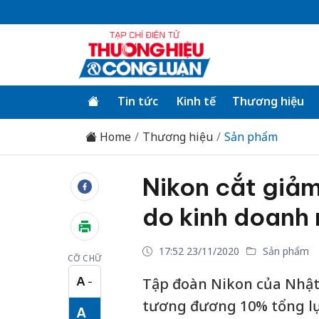
Tin tức
Kinh tế
Thương hiệu
Home
Thương hiệu
Sản phẩm
Nikon cắt giả
do kinh doanh
17:52 23/11/2020
Sản phẩm
CỠ CHỮ
A
Tập đoàn Nikon của Nhật 
−
Cỡ chữ nhỏ
tương đương 10% tổng lự
A