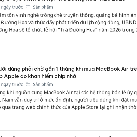
 ngày trước
Sản phẩm
m tôn vinh nghề trồng chè truyền thống, quảng bá hình ả
 Đường Hoa và thúc đẩy phát triển du lịch cộng đồng, UBND
ng Hoa sẽ tổ chức lễ hội “Trà Đường Hoa” năm 2026 trong 
9/8/2026 tại khu vực cánh đồng chè thôn Đường Hoa Cương.
ời dùng phải chờ gần 1 tháng khi mua MacBook Air trê
 Apple do khan hiếm chip nhớ
 ngày trước
Sản phẩm
ng khi nguồn cung MacBook Air tại các hệ thống bán lẻ ủy 
t Nam vẫn duy trì ở mức ổn định, người tiêu dùng khi đặt mu
p qua trang web chính thức của Apple Store lại ghi nhận thờ
 nhận hàng kéo dài từ 3 đến 4 tuần tùy thuộc vào từng phi
 hình và dung lượng lưu trữ.