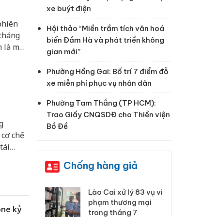
xe buýt điện
phiên
Hội thảo “Miền trầm tích văn hoá
 tháng
biển Đầm Hà và phát triển không
m là mức
gian mới”
án chính
Phường Hồng Gai: Bố trí 7 điểm đỗ
xe miễn phí phục vụ nhân dân
Phường Tam Thắng (TP HCM):
Trao Giấy CNQSDĐ cho Thiền viện
g
Bồ Đề
 cơ chế
tái
Chống hàng giả
 Thanh Hóa
Lào Cai xử lý 83 vụ vi
Cô
ại trong vụ
phạm thương mại
tìm
one kỷ
xuất, buôn
trong tháng 7
án