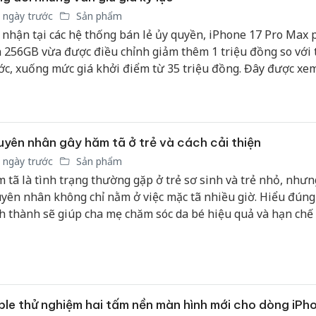
 ngày trước
Sản phẩm
 nhận tại các hệ thống bán lẻ ủy quyền, iPhone 17 Pro Max 
 256GB vừa được điều chỉnh giảm thêm 1 triệu đồng so với
ớc, xuống mức giá khởi điểm từ 35 triệu đồng. Đây được xe
 niêm yết thấp nhất của dòng máy này kể từ thời điểm mở b
c tại Việt Nam.
yên nhân gây hăm tã ở trẻ và cách cải thiện
 ngày trước
Sản phẩm
 tã là tình trạng thường gặp ở trẻ sơ sinh và trẻ nhỏ, nhưn
yên nhân không chỉ nằm ở việc mặc tã nhiều giờ. Hiểu đúng
h thành sẽ giúp cha mẹ chăm sóc da bé hiệu quả và hạn chế 
t.
Công an
tìm bị h
le thử nghiệm hai tấm nền màn hình mới cho dòng iPh
án sản 