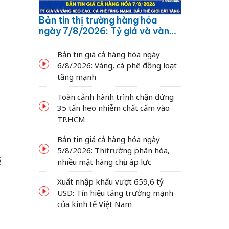
Bản tin thị trường hàng hóa
ngày 7/8/2026: Tỷ giá và vàng
neo cao, cà phê tăng mạnh,
dầu thế giới bật tăng
Bản tin giá cả hàng hóa ngày
6/8/2026: Vàng, cà phê đồng loạt
tăng mạnh
Toàn cảnh hành trình chặn đứng
35 tấn heo nhiễm chất cấm vào
g
TP.HCM
Bản tin giá cả hàng hóa ngày
5/8/2026: Thị trường phân hóa,
ẽ
nhiều mặt hàng chịu áp lực
Xuất nhập khẩu vượt 659,6 tỷ
USD: Tín hiệu tăng trưởng mạnh
của kinh tế Việt Nam