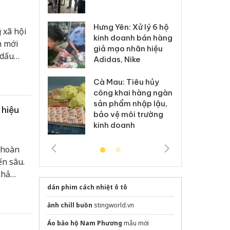
 sào giả
bá
Hưng Yên: Xử lý 6 hộ
óa: Tìm bị
Th
 xã hội
kinh doanh bán hàng
g vụ án buôn
hạ
h mới
giả mạo nhãn hiệu
h sữa
bá
 dấu
Adidas, Nike
 giả
Mo
ết bị
ớn hơn,
Cà Mau: Tiêu hủy
g: Đối tượng
An
n dưới
công khai hàng ngàn
 đường dây
ch
sản phẩm nhập lậu,
 giả tại Phú
bá
 hiệu
bảo vệ môi trường
 đầu thú
Qu
kinh doanh
 hoàn
ến sâu.
khả
ộng xuất
dán phim cách nhiệt ô tô
ảnh chill buồn
stingworld.vn
Áo bảo hộ Nam Phương
mẫu mới