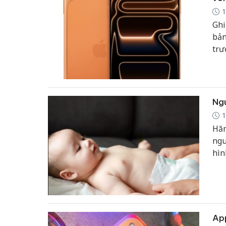
1
Ghi
bản
trư
giá
thứ
Ngu
1
Hăm
ngu
hìn
phá
App