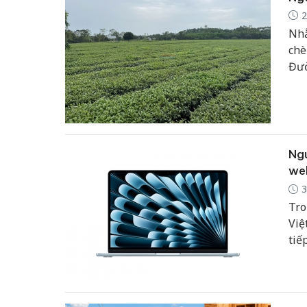
2
Nhằ
chè
Đườ
và 
Ngư
web
3
Tro
Việ
tiế
chờ
cấu