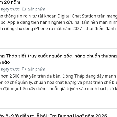
ệm 20 năm
bán yến
 ngày trước
Sản phẩm
Thanh H
o thông tin rò rỉ từ tài khoản Digital Chat Station trên mạng
hại tron
bo, Apple đang tiến hành nghiên cứu hai tấm nền màn hìn
bán bìn
h riêng cho dòng iPhone ra mắt năm 2027 - thời điểm đánh
Moyuum
n hai thập kỷ kể từ khi thế hệ iPhone đầu tiên trình làng. Thi
 hẹn mang đến diện mạo khác biệt với kích thước hiển thị l
An Gian
n viền được thu nhỏ tối đa và tích hợp công nghệ Face ID ẩ
chủ mưu
 hình.
bán hàng
g Tháp siết truy xuất nguồn gốc, nâng chuẩn thương
Quốc ra
n sào
 ngày trước
Sản phẩm
 hơn 2.500 nhà yến trên địa bàn, Đồng Tháp đang đẩy mạnh
ện cơ chế quản lý, chuẩn hóa chất lượng và phát triển chế bi
h đặt mục tiêu xây dựng chuỗi giá trị yến sào minh bạch, có 
g cạnh tranh trên thị trường trong nước và từng bước mở r
u.
y 8-9/8 diễn ra lễ hội “Trà Đường Hoa” năm 2026