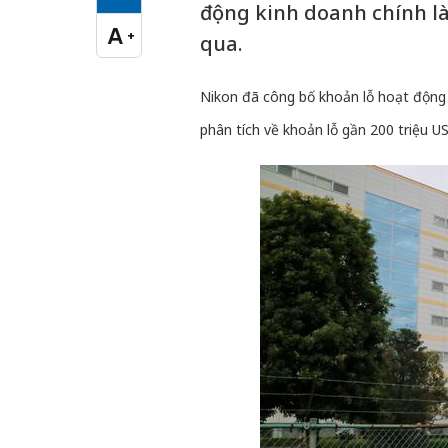
Cỡ chữ vừa
động kinh doanh chính là
A
+
qua.
Cỡ chữ lớn
Nikon đã công bố khoản lỗ hoạt động 
phân tích về khoản lỗ gần 200 triệu U