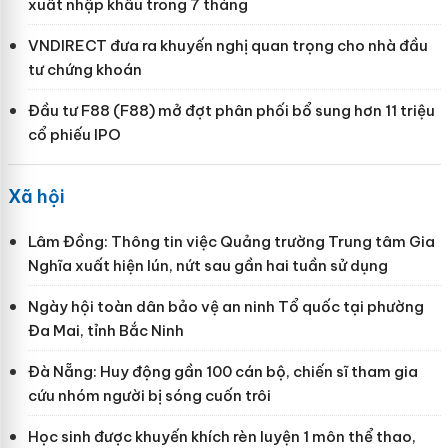
xuất nhập khẩu trong 7 tháng
VNDIRECT đưa ra khuyến nghị quan trọng cho nhà đầu
tư chứng khoán
Đầu tư F88 (F88) mở đợt phân phối bổ sung hơn 11 triệu
cổ phiếu IPO
Xã hội
Lâm Đồng: Thông tin việc Quảng trường Trung tâm Gia
Nghĩa xuất hiện lún, nứt sau gần hai tuần sử dụng
Ngày hội toàn dân bảo vệ an ninh Tổ quốc tại phường
Đa Mai, tỉnh Bắc Ninh
Đà Nẵng: Huy động gần 100 cán bộ, chiến sĩ tham gia
cứu nhóm người bị sóng cuốn trôi
Học sinh được khuyến khích rèn luyện 1 môn thể thao,