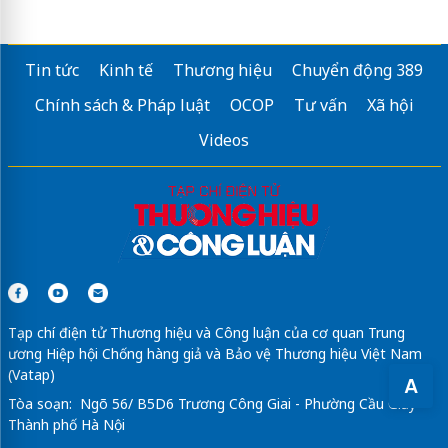
Nhà máy sản xuất gỗ óc chó
Dịch vụ
Sơn Chống thấm tường Hải Phòng
Tin tức
Kinh tế
Thương hiệu
Chuyển động 389
Không gian làm việc chuyên nghiệp luôn bắt đầu từ giải pháp
Thi
công nội thất văn phòng Hải Phòng
do Hưng Gia thực hiện với quy
Chính sách & Pháp luật
OCOP
Tư vấn
Xã hội
trình bài bản, đảm bảo chất lượng và tiến độ thi công.
Videos
Tạp chí điện tử Thương hiệu và Công luận của cơ quan Trung
ương Hiệp hội Chống hàng giả và Bảo vệ Thương hiệu Việt Nam
(Vatap)
A
Tòa soạn: Ngõ 56/ B5D6 Trương Công Giai - Phường Cầu Giấy -
Thành phố Hà Nội