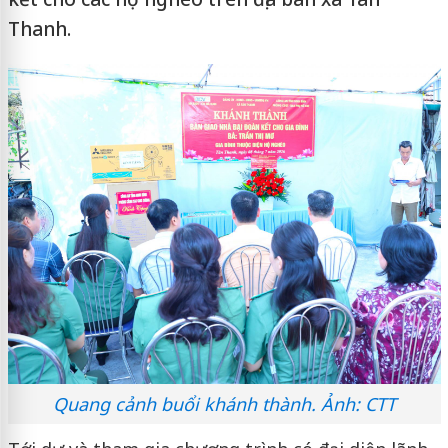
Thanh.
Quang cảnh buổi
khánh thành
. Ảnh: CTT