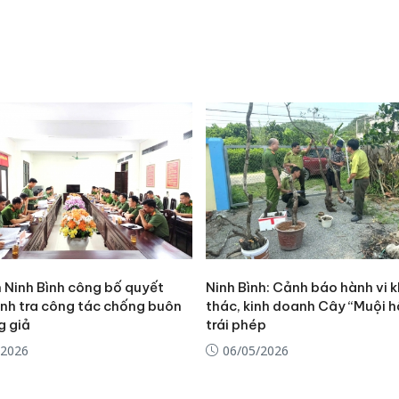
 Ninh Bình công bố quyết
Ninh Bình: Cảnh báo hành vi k
Công an
anh tra công tác chống buôn
thác, kinh doanh Cây “Muội 
tìm bị h
g giả
trái phép
án sản 
bán yến
/2026
06/05/2026
Thanh H