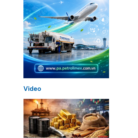
h
Video