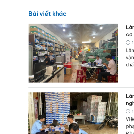
Bài viết khác
Lâm
cơ
1
Lâm
vận
chấ
này
khỏ
toà
Lâm
ngh
1
Việ
phạ
Đồn