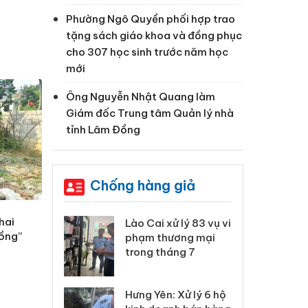
Phường Ngô Quyền phối hợp trao
tặng sách giáo khoa và đồng phục
cho 307 học sinh trước năm học
mới
Ông Nguyễn Nhật Quang làm
Giám đốc Trung tâm Quản lý nhà
tỉnh Lâm Đồng
Chống hàng giả
hai
 Thanh Hóa
Lào Cai xử lý 83 vụ vi
Cô
hồng”
ại trong vụ
phạm thương mại
tìm
xuất, buôn
trong tháng 7
án
 sào giả
bá
Hưng Yên: Xử lý 6 hộ
óa: Tìm bị
Th