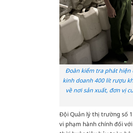
Đoàn kiểm tra phát hiện 
kinh doanh 400 lít rượu k
về nơi sản xuất, đơn vị 
Đội Quản lý thị trường số 
vi phạm hành chính đối với