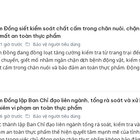
hại tron
bán bìn
Moyuum
 Đồng siết kiểm soát chất cấm trong chăn nuôi, chặn
An Gian
chủ mưu
 mất an toàn thực phẩm
bán hàng
1 giờ trước
Bảo vệ người tiêu dùng
Quốc ra
 Đồng đang đồng loạt tăng cường kiểm tra từ trang trại đế
 chuyển, giết mổ nhằm ngăn chặn dịch bệnh động vật, kiểm 
t cấm trong chăn nuôi và bảo đảm an toàn thực phẩm. Động 
 thể hiện quyết tâm nâng cao hiệu lực quản lý nhà nước, bả
e người tiêu dùng và phát triển ngành chăn nuôi theo hướ
n, bền vững.
 Đồng lập Ban Chỉ đạo liên ngành, tổng rà soát và xử 
iêm vi phạm an toàn thực phẩm
6 giờ trước
Bảo vệ người tiêu dùng
c thành lập Ban Chỉ đạo liên ngành tổng rà soát, kiểm tra và 
m an toàn thực phẩm thể hiện quyết tâm mạnh mẽ của tỉn
g trong việc chủ động ngăn chặn thực phẩm không bảo đả