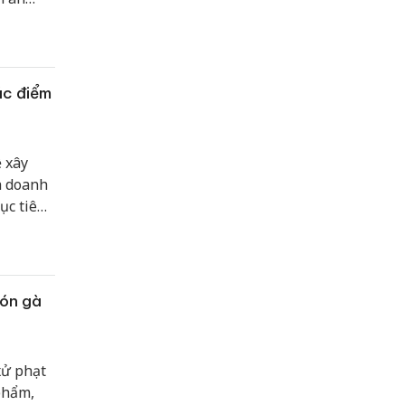
xây
n.
ác điểm
 xây
h doanh
ục tiêu
sinh thú
ờng,
0.
món gà
xử phạt
phẩm,