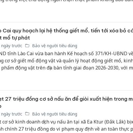
n, bảo vệ sức khỏe người dân, quyền lợi người tiêu dùng và 
g môi trường kinh doanh minh bạch, lành mạnh trên địa bà
 Cai quy hoạch lại hệ thống giết mổ, tiến tới xóa bỏ c
t mổ tự phát
 ngày trước
Bảo vệ người tiêu dùng
D tỉnh Lào Cai vừa ban hành Kế hoạch số 371/KH-UBND về
g cơ sở giết mổ động vật và quản lý hoạt động giết mổ, kin
 phẩm động vật trên địa bàn tỉnh giai đoạn 2026-2030, với m
g bước hình thành hệ thống giết mổ bảo đảm điều kiện vệ 
an toàn thực phẩm, phòng chống dịch bệnh và bảo vệ môi trư
g thời xử lý dứt điểm các điểm giết mổ tự phát vào năm 203
t 27 triệu đồng cơ sở nấu ăn để giòi xuất hiện trong 
p
 ngày trước
Bảo vệ người tiêu dùng
 cơ sở kinh doanh dịch vụ nấu ăn tại xã Ea Ktur (Đắk Lắk) bị 
h chính 27 triệu đồng do vi phạm quy định về an toàn thực 