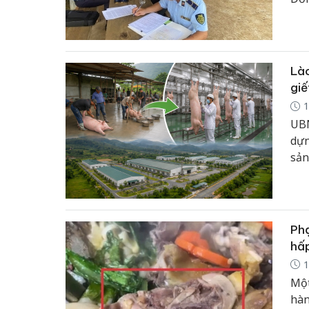
toà
dựn
Lào
giế
1
UBN
dựn
sản
từn
y, 
đồn
Phạ
hấ
1
Một
hàn