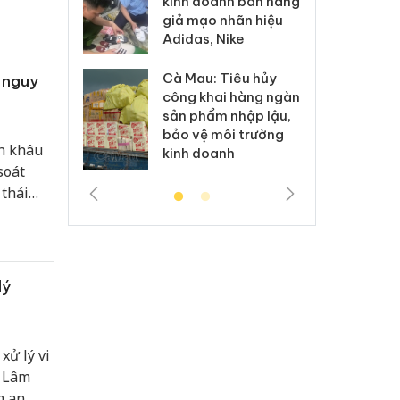
kinh doanh bán hàng
g vụ án buôn
hạ
giả mạo nhãn hiệu
h sữa
bá
Adidas, Nike
 giả
Mo
Cà Mau: Tiêu hủy
 nguy
g: Đối tượng
An
công khai hàng ngàn
 đường dây
ch
sản phẩm nhập lậu,
 giả tại Phú
bá
bảo vệ môi trường
 đầu thú
Qu
n khâu
kinh doanh
soát
thái
o vệ sức
ng an
lý
xử lý vi
h Lâm
m an