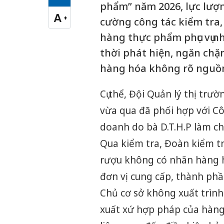
Cỡ chữ vừa
phẩm” năm 2026, lực lượn
A
+
cường công tác kiểm tra,
Cỡ chữ lớn
hàng thực phẩm phục vụ n
thời phát hiện, ngăn chặ
hàng hóa không rõ nguồn
Cụ thể, Đội Quản lý thị trườ
vừa qua đã phối hợp với C
doanh do bà D.T.H.P làm ch
Qua kiểm tra, Đoàn kiểm tr
rượu không có nhãn hàng ho
đơn vị cung cấp, thành phầ
Chủ cơ sở không xuất trìn
xuất xứ hợp pháp của hàng