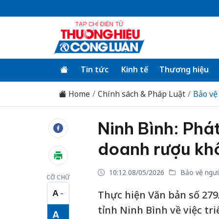
Tin tức
Kinh tế
Thương hiệu
Home
Chính sách & Pháp Luật
Bảo vệ
Ninh Bình: Phát
doanh rượu kh
10:12 08/05/2026
Bảo vệ ngườ
CỠ CHỮ
A
Thực hiện Văn bản số 279
−
Cỡ chữ nhỏ
tỉnh Ninh Bình về việc t
A