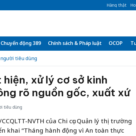
Hàng thật
Ho
Chuyển động 389
Chính sách & Pháp luật
OCOP
Tư
 người tiêu dùng
 hiện, xử lý cơ sở kinh
ông rõ nguồn gốc, xuất xứ
i tiêu dùng
/CCQLTT-NVTH của Chi cục Quản lý thị trường
riển khai “Tháng hành động vì An toàn thực