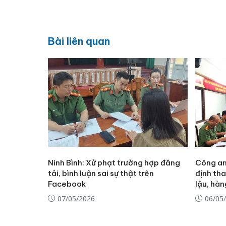
Bài liên quan
Ninh Bình: Xử phạt trường hợp đăng
Công an
tải, bình luận sai sự thật trên
định th
Facebook
lậu, hàn
07/05/2026
06/05