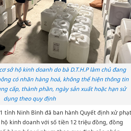
cơ sở hộ kinh doanh do bà D.T.H.P làm chủ đang
hông có nhãn hàng hoá, không thể hiện thông tin
cung cấp, thành phần, ngày sản xuất hoặc hạn sử
dụng theo quy định
11 tỉnh Ninh Bình đã ban hành Quyết định xử phạ
 hộ kinh doanh với số tiền 12 triệu đồng, đồng