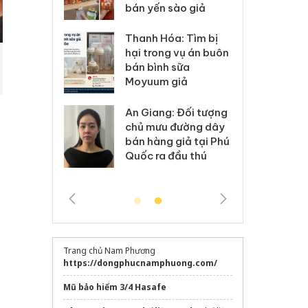
 sào giả
bá
Hưng Yên: Xử lý 6 hộ
óa: Tìm bị
Th
kinh doanh bán hàng
g vụ án buôn
hạ
giả mạo nhãn hiệu
h sữa
bá
Adidas, Nike
 giả
Mo
Cà Mau: Tiêu hủy
g: Đối tượng
An
công khai hàng ngàn
 đường dây
ch
sản phẩm nhập lậu,
 giả tại Phú
bá
bảo vệ môi trường
 đầu thú
Qu
kinh doanh
Trang chủ Nam Phương
https://dongphucnamphuong.com/
Mũ bảo hiểm 3/4 Hasafe