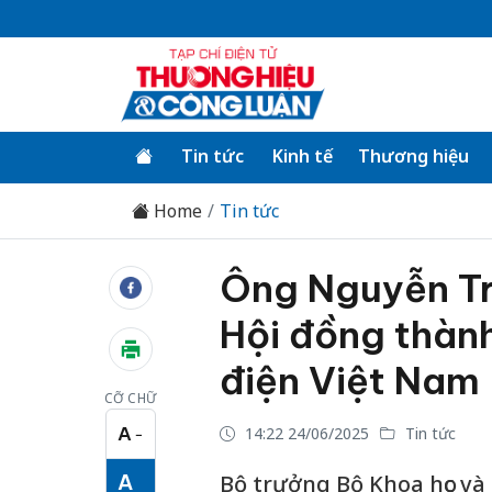
Tin tức
Kinh tế
Thương hiệu
Home
Tin tức
Ông Nguyễn Tr
Hội đồng thành
điện Việt Nam
CỠ CHỮ
A
14:22 24/06/2025
Tin tức
−
Cỡ chữ nhỏ
A
Bộ trưởng Bộ Khoa học v