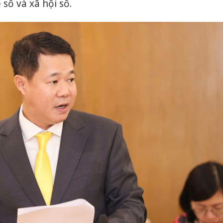
số và xã hội số.
Công an
tìm bị h
án sản 