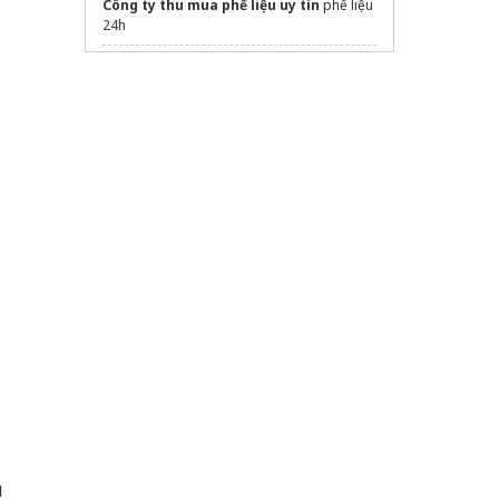
Công ty thu mua phế liệu uy tín
phế liệu
24h
dán phim cách nhiệt ô tô
Sửa máy rửa bát bosch
n
ụ