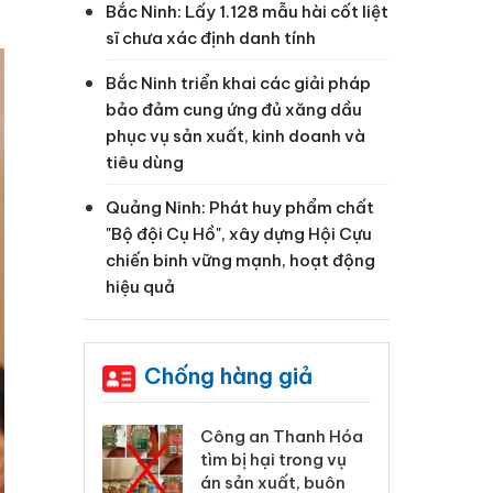
Bắc Ninh: Lấy 1.128 mẫu hài cốt liệt
sĩ chưa xác định danh tính
Bắc Ninh triển khai các giải pháp
bảo đảm cung ứng đủ xăng dầu
phục vụ sản xuất, kinh doanh và
tiêu dùng
Quảng Ninh: Phát huy phẩm chất
"Bộ đội Cụ Hồ", xây dựng Hội Cựu
chiến binh vững mạnh, hoạt động
hiệu quả
Chống hàng giả
 Thanh Hóa
Lào Cai xử lý 83 vụ vi
Cô
ại trong vụ
phạm thương mại
tìm
xuất, buôn
trong tháng 7
án