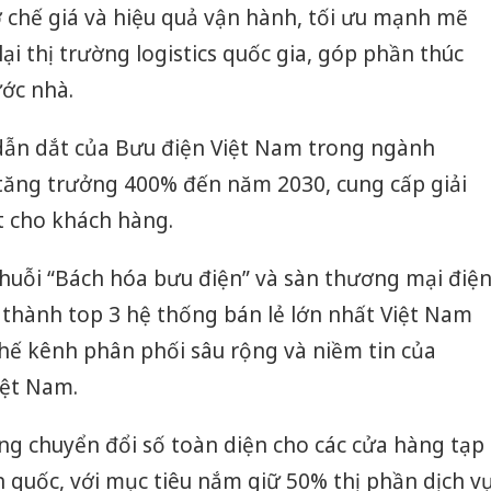
cơ chế giá và hiệu quả vận hành, tối ưu mạnh mẽ
 lại thị trường logistics quốc gia, góp phần thúc
ớc nhà.
 dẫn dắt của Bưu điện Việt Nam trong ngành
ộ tăng trưởng 400% đến năm 2030, cung cấp giải
t cho khách hàng.
chuỗi “Bách hóa bưu điện” và sàn thương mại điệ
 thành top 3 hệ thống bán lẻ lớn nhất Việt Nam
thế kênh phân phối sâu rộng và niềm tin của
iệt Nam.
ng chuyển đổi số toàn diện cho các cửa hàng tạp
 quốc, với mục tiêu nắm giữ 50% thị phần dịch v