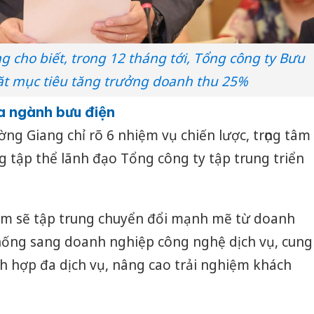
bán yến
Thanh H
hại tron
cho biết, trong 12 tháng tới, Tổng công ty Bưu
bán bìn
ặt mục tiêu tăng trưởng doanh thu 25%
Moyuum
a ngành bưu điện
An Gian
chủ mưu
g Giang chỉ rõ 6 nhiệm vụ chiến lược, trọng tâm
bán hàng
 tập thể lãnh đạo Tổng công ty tập trung triển
Quốc ra
am sẽ tập trung chuyển đổi mạnh mẽ từ doanh
hống sang doanh nghiệp công nghệ dịch vụ, cung
ích hợp đa dịch vụ, nâng cao trải nghiệm khách