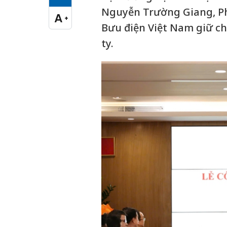
Cỡ chữ vừa
Nguyễn Trường Giang, Ph
A
+
Cỡ chữ lớn
Bưu điện Việt Nam giữ ch
ty.