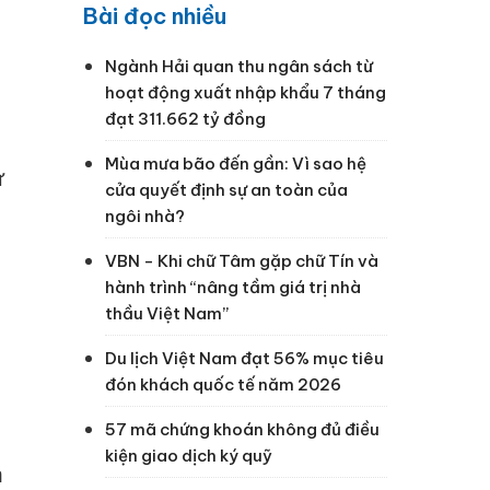
Bài đọc nhiều
Ngành Hải quan thu ngân sách từ
hoạt động xuất nhập khẩu 7 tháng
đạt 311.662 tỷ đồng
Mùa mưa bão đến gần: Vì sao hệ
ử
cửa quyết định sự an toàn của
ngôi nhà?
VBN - Khi chữ Tâm gặp chữ Tín và
hành trình “nâng tầm giá trị nhà
thầu Việt Nam”
Du lịch Việt Nam đạt 56% mục tiêu
đón khách quốc tế năm 2026
57 mã chứng khoán không đủ điều
kiện giao dịch ký quỹ
m