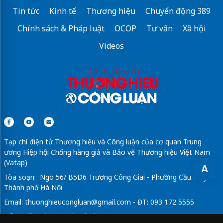
Tin tức
Kinh tế
Thương hiệu
Chuyển động 389
Chính sách & Pháp luật
OCOP
Tư vấn
Xã hội
Videos
Tạp chí điện tử Thương hiệu và Công luận của cơ quan Trung
ương Hiệp hội Chống hàng giả và Bảo vệ Thương hiệu Việt Nam
(Vatap)
A
Tòa soạn: Ngõ 56/ B5D6 Trương Công Giai - Phường Cầu Giấy -
Thành phố Hà Nội
Email:
thuonghieucongluan@gmail.com
- ĐT: 093 172 5555
Tổng Biên Tập: Vũ Đức Thuận