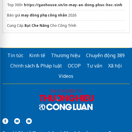
Top 300+
https://gaohouse.vn/in-may-ao-dong-phuc-hoc-sinh
Báo giá
may đồng phục công nhân
2026
Cung Cấp
Bạt Che Nắng
Cho Công Trình
dán phim cách nhiệt ô tô
Dịch vụ
tăng comment facebook
chất lượng cao
Tin tức
Kinh tế
Thương hiệu
Chuyển động 389
Đồ chơi
Lego Duplo
chính hãng
Chính sách & Pháp luật
OCOP
Tư vấn
Xã hội
ảnh man city
https://www.uniquewedding.com.vn/
Videos
cở sở làm đồng phục thể thao
giá tốt
Xưởng
in áo thun đồng phục
theo yêu cầu
áo sưởi điện
KENKO
Viplike tiktok - gói tháng
Sửa máy rửa bát bosch