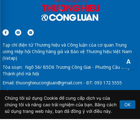
Tạp chí điện tử Thương hiệu và Công luận của cơ quan Trung
ương Hiệp hội Chống hàng giả và Bảo vệ Thương hiệu Việt Nam
(Vatap)
A
Tòa soạn: Ngõ 56/ B5D6 Trương Công Giai - Phường Cầu Giấy -
Thành phố Hà Nội
Email:
thuonghieucongluan@gmail.com
- ĐT: 093 172 5555
Tổng Biên Tập: Vũ Đức Thuận
Chúng tôi sử dụng Cookie để cung cấp dịch vụ của
Giấy phép hoạt động báo chí điện tử số 64/GP-BTTTT do Bộ
chúng tôi và nâng cao trải nghiệm của bạn. Bằng cách
OK
Thông tin và Truyền thông cấp ngày 21/2/2020.
sử dụng trang web này, bạn đã đồng ý với điều này.
Copyright © 2026
TẠP CHÍ THƯƠNG HIỆU & CÔNG