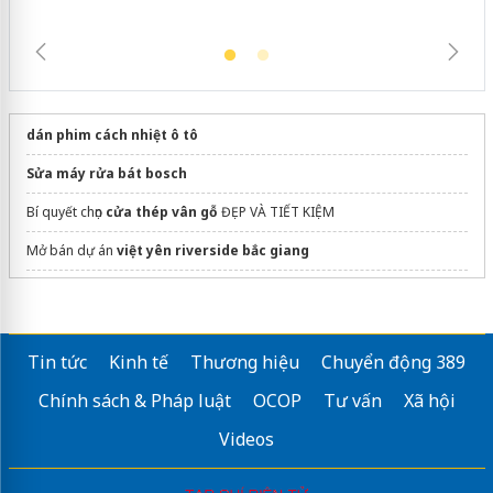
dán phim cách nhiệt ô tô
Sửa máy rửa bát bosch
Bí quyết chọn
cửa thép vân gỗ
ĐẸP VÀ TIẾT KIỆM
Mở bán dự án
việt yên riverside bắc giang
Thi công
Microcement
Luxury Vĩnh Thái
Tin tức
Kinh tế
Thương hiệu
Chuyển động 389
Chính sách & Pháp luật
OCOP
Tư vấn
Xã hội
Videos