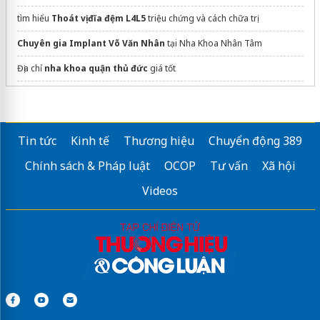
tìm hiểu
Thoát vị đĩa đệm L4L5
triệu chứng và cách chữa trị
Chuyên gia Implant Võ Văn Nhân
tại Nha Khoa Nhân Tâm
Địa chỉ
nha khoa quận thủ đức
giá tốt
dán phim cách nhiệt ô tô
bọc răng sứ cho răng hô
Tin tức
Kinh tế
Thương hiệu
Chuyển động 389
lgclinic
Chính sách & Pháp luật
OCOP
Tư vấn
Xã hội
Phòng khám
trị nám
uy tín
Videos
Sửa máy rửa bát bosch