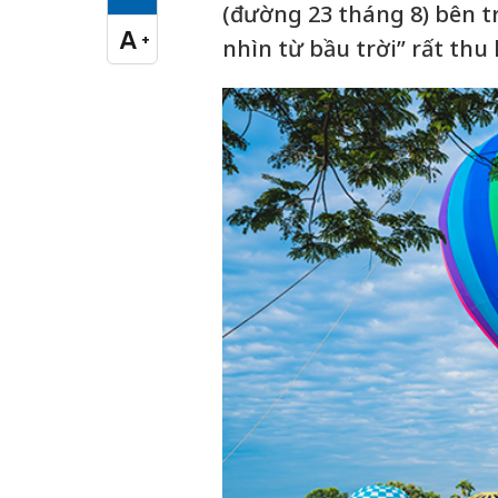
Cỡ chữ vừa
(đường 23 tháng 8) bên tr
A
+
nhìn từ bầu trời” rất thu
Cỡ chữ lớn