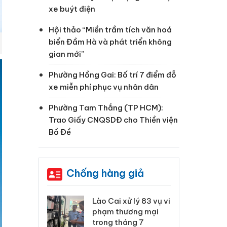
xe buýt điện
Hội thảo “Miền trầm tích văn hoá
biển Đầm Hà và phát triển không
gian mới”
Phường Hồng Gai: Bố trí 7 điểm đỗ
xe miễn phí phục vụ nhân dân
Phường Tam Thắng (TP HCM):
Trao Giấy CNQSDĐ cho Thiền viện
Bồ Đề
Chống hàng giả
 Thanh Hóa
Lào Cai xử lý 83 vụ vi
Cô
ại trong vụ
phạm thương mại
tìm
xuất, buôn
trong tháng 7
án