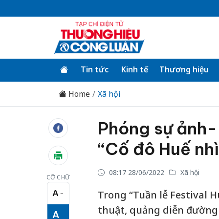
Tin tức
Kinh tế
Thương hiệu
Home
Xã hội
Phóng sự ảnh- 
“Cố đô Huế nhì
08:17 28/06/2022
Xã hội
CỠ CHỮ
A
Trong “Tuần lễ Festival 
−
Cỡ chữ nhỏ
thuật, quảng diễn đường 
A