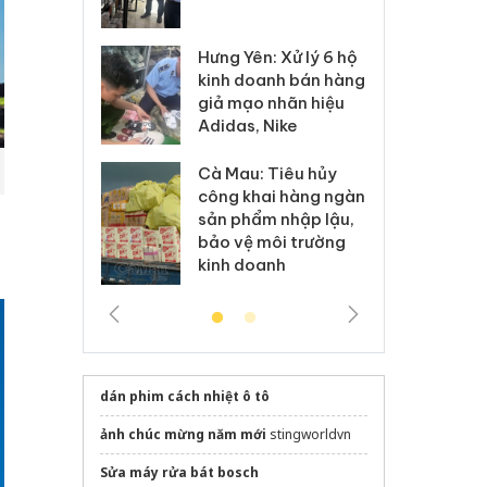
 sào giả
bá
Hưng Yên: Xử lý 6 hộ
óa: Tìm bị
Th
kinh doanh bán hàng
g vụ án buôn
hạ
giả mạo nhãn hiệu
h sữa
bá
Adidas, Nike
 giả
Mo
Cà Mau: Tiêu hủy
g: Đối tượng
An
công khai hàng ngàn
 đường dây
ch
sản phẩm nhập lậu,
 giả tại Phú
bá
bảo vệ môi trường
 đầu thú
Qu
kinh doanh
dán phim cách nhiệt ô tô
ảnh chúc mừng năm mới
stingworldvn
Sửa máy rửa bát bosch