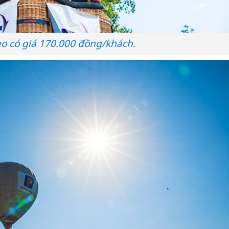
eo có giá 170.000 đồng/khách.
Công an
tìm bị h
án sản 