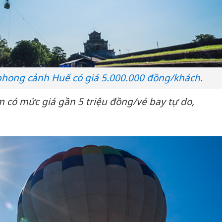
bán yến
Thanh H
hại tron
bán bìn
Moyuum
hong cảnh Huế có giá 5.000.000 đồng/khách.
An Gian
chủ mưu
m có mức giá gần 5 triệu đồng/vé bay tự do,
bán hàng
Quốc ra