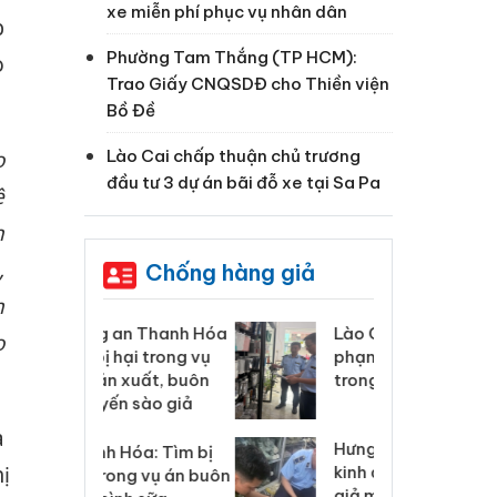
xe miễn phí phục vụ nhân dân
p
Phường Tam Thắng (TP HCM):
o
Trao Giấy CNQSDĐ cho Thiền viện
Bồ Đề
Lào Cai chấp thuận chủ trương
o
đầu tư 3 dự án bãi đỗ xe tại Sa Pa
ệ
n
,
Chống hàng giả
m
 Thanh Hóa
Lào Cai xử lý 83 vụ vi
Cô
o
ại trong vụ
phạm thương mại
tìm
xuất, buôn
trong tháng 7
án
 sào giả
bá
a
Hưng Yên: Xử lý 6 hộ
óa: Tìm bị
Th
ị
kinh doanh bán hàng
g vụ án buôn
hạ
giả mạo nhãn hiệu