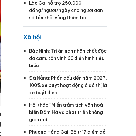
Lào Cai hỗ trợ 250.000
đồng/người/ngày cho người dân
sơ tán khỏi vùng thiên tai
Xã hội
Bắc Ninh: Tri ân nạn nhân chất độc
da cam, tôn vinh 60 điển hình tiêu
biểu
Đà Nẵng: Phấn đấu đến năm 2027,
100% xe buýt hoạt động ở đô thị là
xe buýt điện
Hội thảo “Miền trầm tích văn hoá
biển Đầm Hà và phát triển không
à
gian mới”
g
Phường Hồng Gai: Bố trí 7 điểm đỗ
c