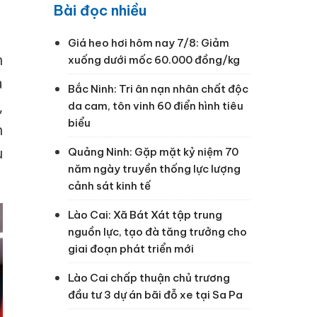
Bài đọc nhiều
Giá heo hơi hôm nay 7/8: Giảm
h
xuống dưới mốc 60.000 đồng/kg
a
Bắc Ninh: Tri ân nạn nhân chất độc
,
da cam, tôn vinh 60 điển hình tiêu
biểu
h
u
Quảng Ninh: Gặp mặt kỷ niệm 70
năm ngày truyền thống lực lượng
cảnh sát kinh tế
Lào Cai: Xã Bát Xát tập trung
nguồn lực, tạo đà tăng trưởng cho
giai đoạn phát triển mới
Lào Cai chấp thuận chủ trương
đầu tư 3 dự án bãi đỗ xe tại Sa Pa