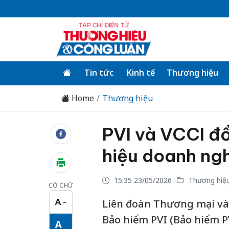
Tin tức
Kinh tế
Thương hiệu
Home
Thương hiệu
PVI và VCCI đ
hiệu doanh ngh
15:35 23/05/2026
Thương hiệ
CỠ CHỮ
A
Liên đoàn Thương mại và
−
Cỡ chữ nhỏ
Bảo hiểm PVI (Bảo hiểm PV
A