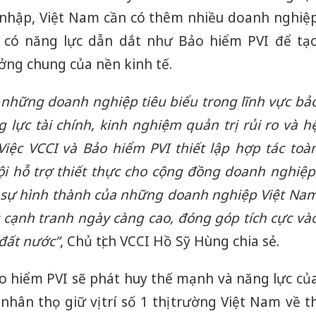
ội nhập, Việt Nam cần có thêm nhiều doanh nghiệ
, có năng lực dẫn dắt như Bảo hiểm PVI để tạ
ởng chung của nền kinh tế.
 những doanh nghiệp tiêu biểu trong lĩnh vực bả
 lực tài chính, kinh nghiệm quản trị rủi ro và h
Việc VCCI và Bảo hiểm PVI thiết lập hợp tác toà
ội hỗ trợ thiết thực cho cộng đồng doanh nghiệp
 sự hình thành của những doanh nghiệp Việt Na
Công an
 cạnh tranh ngày càng cao, đóng góp tích cực và
tìm bị h
đất nước”
, Chủ tịch VCCI Hồ Sỹ Hùng chia sẻ.
án sản 
bán yến
o hiểm PVI sẽ phát huy thế mạnh và năng lực củ
Thanh H
hân thọ giữ vị trí số 1 thị trường Việt Nam về th
hại tron