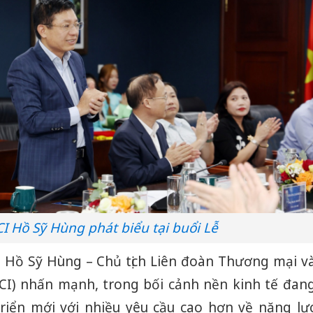
CI Hồ Sỹ Hùng phát biểu tại buổi Lễ
ng Hồ Sỹ Hùng – Chủ tịch Liên đoàn Thương mại v
CI) nhấn mạnh, trong bối cảnh nền kinh tế đan
riển mới với nhiều yêu cầu cao hơn về năng lự