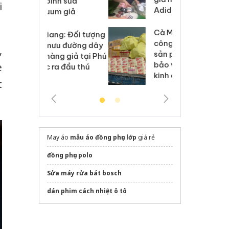
h sữa
bá
i
Adidas, Nike
 giả
Mo
Cà Mau: Tiêu hủy
g: Đối tượng
An
công khai hàng ngàn
 đường dây
ch
,
sản phẩm nhập lậu,
 giả tại Phú
bá
bảo vệ môi trường
e
 đầu thú
Qu
kinh doanh
t
May áo
mẫu áo đồng phục lớp
giá rẻ
đồng phục polo
Sửa máy rửa bát bosch
dán phim cách nhiệt ô tô