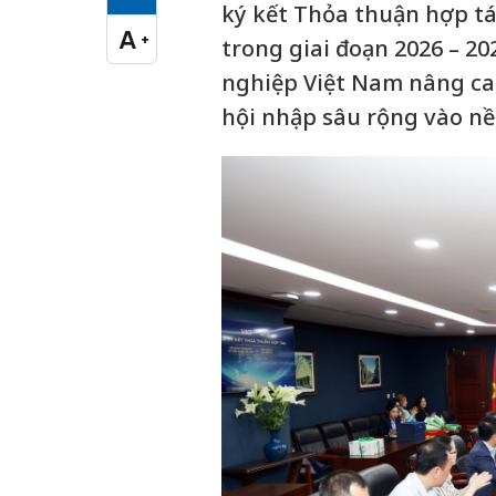
Cỡ chữ vừa
ký kết Thỏa thuận hợp tá
A
+
trong giai đoạn 2026 – 2
Cỡ chữ lớn
nghiệp Việt Nam nâng cao
hội nhập sâu rộng vào nề