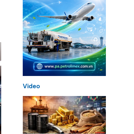
n
h
à
Video