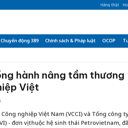
Hàng thật
Ho
Chuyển động 389
Chính sách & Pháp luật
OCOP
Tư
ồng hành nâng tầm thương
iệp Việt
u
 Công nghiệp Việt Nam (VCCI) và Tổng công t
I) - đơn vị thuộc hệ sinh thái Petrovietnam, đ