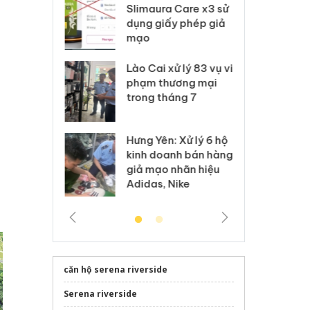
m nhập lậu,
Slimaura Care x3 sử
sả
môi trường
dụng giấy phép giả
bả
anh
mạo
ki
 Thanh Hóa
Lào Cai xử lý 83 vụ vi
Cô
ại trong vụ
phạm thương mại
tìm
xuất, buôn
trong tháng 7
án
 sào giả
bá
Hưng Yên: Xử lý 6 hộ
óa: Tìm bị
Th
kinh doanh bán hàng
g vụ án buôn
hạ
giả mạo nhãn hiệu
h sữa
bá
Adidas, Nike
 giả
Mo
căn hộ serena riverside
Serena riverside