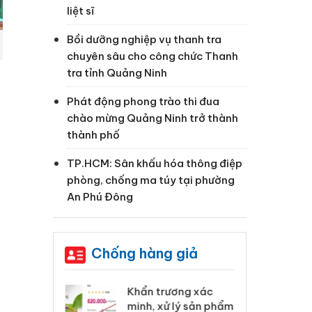
liệt sĩ
Bồi dưỡng nghiệp vụ thanh tra
chuyên sâu cho công chức Thanh
tra tỉnh Quảng Ninh
Phát động phong trào thi đua
chào mừng Quảng Ninh trở thành
thành phố
TP.HCM: Sân khấu hóa thông điệp
phòng, chống ma túy tại phường
An Phú Đông
Chống hàng giả
 Tiêu hủy
Khẩn trương xác
Cà
ai hàng ngàn
minh, xử lý sản phẩm
cô