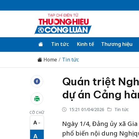
Tin tức
Kinh tế
Thương hiệu
Home
Tin tức
Quán triệt Ngh
dự án Cảng hà
15:21 01/04/2026
Tin tức
CỠ CHỮ
A
Ngày 1/4, Đảng ủy xã Gia 
−
Cỡ chữ nhỏ
phổ biến nội dung Nghị q
A