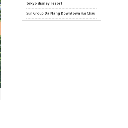
tokyo disney resort
Sun Group
Da Nang Downtown
Hải Châu
dán phim cách nhiệt ô tô
Xem Hanoi Season Garden
Tại đây
the-emeraldboulevard.com
Dự án
The Emerald River Park
Sửa máy rửa bát bosch