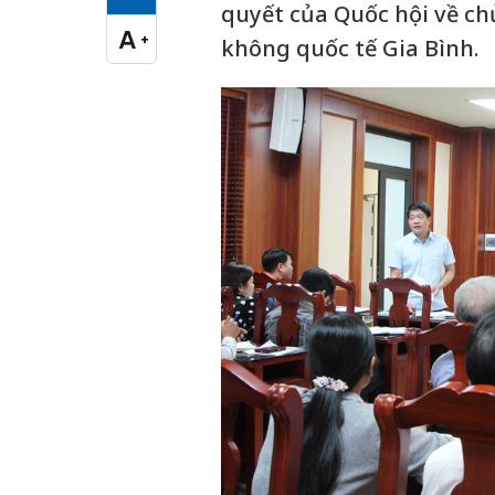
Cỡ chữ vừa
quyết của Quốc hội về c
A
+
không quốc tế Gia Bình.
Cỡ chữ lớn