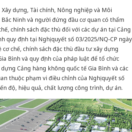
sản phẩ
 Xây dựng, Tài chính, Nông nghiệp và Môi
bảo vệ 
kinh do
h Bắc Ninh và người đứng đầu cơ quan có thẩm
hế, chính sách đặc thù đối với các dự án tại Cảng
Công an
tìm bị h
h quy định tại Nghị quyết số 03/2025/NQ-CP ngày
án sản 
bán yến
 cơ chế, chính sách đặc thù đầu tư xây dựng
a Bình và quy định của pháp luật để tổ chức
Thanh H
hại tron
y dựng Cảng hàng không quốc tế Gia Bình và các
bán bìn
uan thuộc phạm vi điều chỉnh của Nghị quyết số
Moyuum
n độ, hiệu quả, chất lượng công trình, dự án.