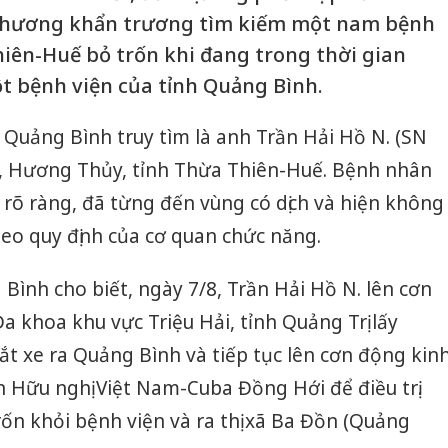
 phương khẩn trương tìm kiếm một nam bệnh
iên-Huế bỏ trốn khi đang trong thời gian
ột bệnh viện của tỉnh Quảng Bình.
Quảng Bình truy tìm là anh Trần Hải Hồ N. (SN
ng, Hương Thủy, tỉnh Thừa Thiên-Huế. Bệnh nhân
g rõ ràng, đã từng đến vùng có dịch và hiện không
theo quy định của cơ quan chức năng.
Bình cho biết, ngày 7/8, Trần Hải Hồ N. lên cơn
a khoa khu vực Triệu Hải, tỉnh Quảng Trị lấy
bắt xe ra Quảng Bình và tiếp tục lên cơn động kin
 Hữu nghị Việt Nam-Cuba Đồng Hới để điều trị.
rốn khỏi bệnh viện và ra thị xã Ba Đồn (Quảng