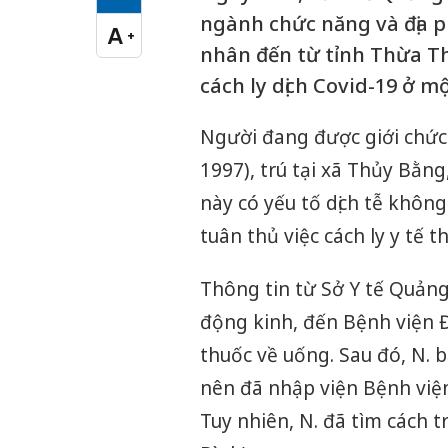
Cỡ chữ vừa
ngành chức năng và địa
A
+
Cỡ chữ lớn
nhân đến từ tỉnh Thừa Th
cách ly dịch Covid-19 ở m
Người đang được giới chức 
1997), trú tại xã Thủy Bằ
này có yếu tố dịch tễ khôn
tuân thủ việc cách ly y tế 
Thông tin từ Sở Y tế Quảng 
động kinh, đến Bệnh viện Đ
thuốc về uống. Sau đó, N. 
nên đã nhập viện Bệnh viện
Tuy nhiên, N. đã tìm cách t