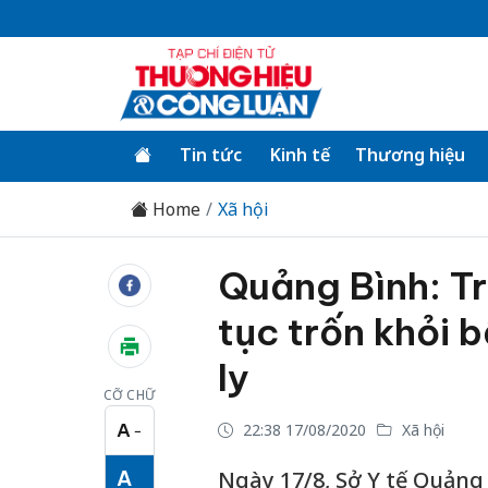
Tin tức
Kinh tế
Thương hiệu
Home
Xã hội
Quảng Bình: Tr
tục trốn khỏi 
ly
CỠ CHỮ
A
22:38 17/08/2020
Xã hội
−
Cỡ chữ nhỏ
A
Ngày 17/8, Sở Y tế Quảng 