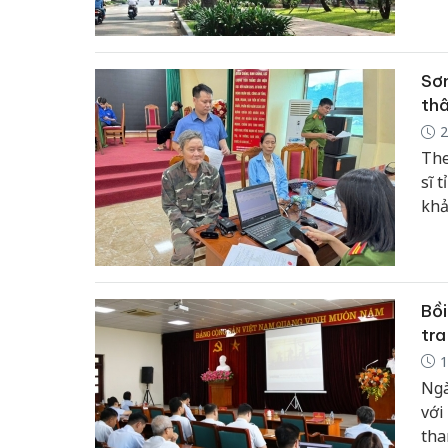
một
Sơn
thâ
2
The
sĩ 
khả
và 
phâ
Bồi
tra
1
Ngà
với
tha