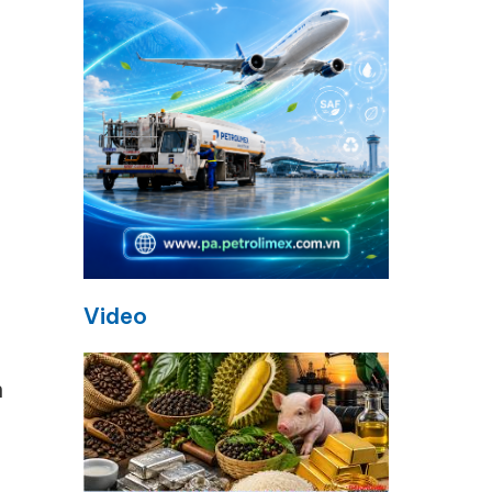
Video
h