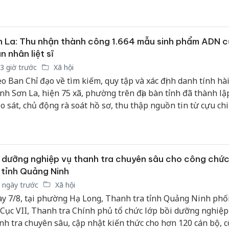
 số điều của Luật Quảng cáo và các văn bản hướng dẫn thi 
 La: Thu nhận thành công 1.664 mẫu sinh phẩm ADN 
n nhân liệt sĩ
3 giờ trước
Xã hội
o Ban Chỉ đạo về tìm kiếm, quy tập và xác định danh tính hài 
tỉnh Sơn La, hiện 75 xã, phường trên địa bàn tỉnh đã thành lậ
o sát, chủ động rà soát hồ sơ, thu thập nguồn tin từ cựu ch
nhân chứng lịch sử. Công tác triển khai được thực hiện đồng 
n công rõ trách nhiệm cho từng cơ quan, đơn vị.
 dưỡng nghiệp vụ thanh tra chuyên sâu cho công chứ
 tỉnh Quảng Ninh
 ngày trước
Xã hội
y 7/8, tại phường Hạ Long, Thanh tra tỉnh Quảng Ninh phố
 Cục VII, Thanh tra Chính phủ tổ chức lớp bồi dưỡng nghiệp
nh tra chuyên sâu, cập nhật kiến thức cho hơn 120 cán bộ, 