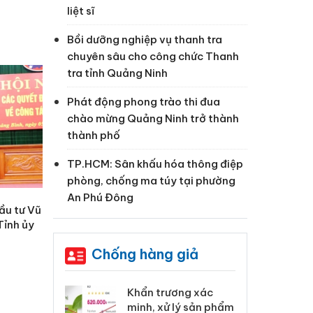
liệt sĩ
Bồi dưỡng nghiệp vụ thanh tra
chuyên sâu cho công chức Thanh
tra tỉnh Quảng Ninh
Phát động phong trào thi đua
chào mừng Quảng Ninh trở thành
thành phố
TP.HCM: Sân khấu hóa thông điệp
phòng, chống ma túy tại phường
An Phú Đông
ầu tư Vũ
Tỉnh ủy
Chống hàng giả
 Tiêu hủy
Khẩn trương xác
Cà
ai hàng ngàn
minh, xử lý sản phẩm
cô