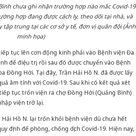
Bình chưa ghi nhận trường hợp nào mắc Covid-19
rường hợp đang được cách ly, theo dõi tại nhà, và
tập trung tại các cơ sở y tế, đơn vị quân đội (Ảnh
minh họa)
tiếp tục lên cơn động kinh phải vào Bệnh viện Đa
h để điệu trị, rồi sau đó được chuyển vào Bệnh
a Đồng Hới. Tại đây, Trần Hải Hồ N. đã được lấy
uả âm tính với Covid-19. Sau khi có kết quả xét
 tiếp tục trốn viện ra chợ Đồng Hới (Quảng Bình)
hập viện trở lại.
Hải Hồ N. lại trốn khỏi bệnh viện dù chưa hết
 quy định để phòng, chống dịch Covid-19. Hiện nay,