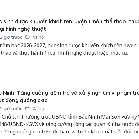
sản phẩ
bảo vệ 
kinh do
 sinh được khuyến khích rèn luyện 1 môn thể thao, thự
oại hình nghệ thuật
Công an
2 giờ trước
Xã hội
tìm bị h
án sản 
năm học 2026-2027, học sinh được khuyến khích rèn luyện
bán yến
 thao và thực hành 1 loại hình nghệ thuật hoặc nhạc cụ.
Thanh H
hại tron
bán bìn
Moyuum
 Ninh: Tăng cường kiểm tra và xử lý nghiêm vi phạm tr
ạt động quảng cáo
5 giờ trước
Xã hội
 Chủ tịch Thường trực UBND tỉnh Bắc Ninh Mai Sơn vừa ký
448/UBND-KGVX về tăng cường công tác quản lý nhà nước đố
t động quảng cáo trên địa bàn, và triển khai Luật sửa đổi, b