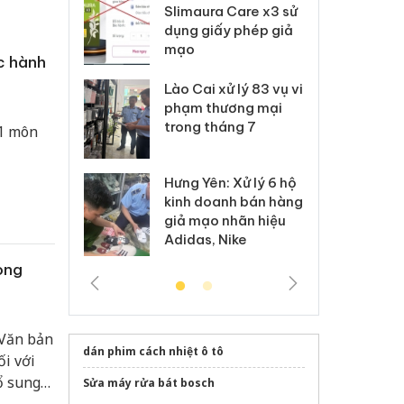
m nhập lậu,
Slimaura Care x3 sử
sả
môi trường
dụng giấy phép giả
bả
anh
mạo
ki
c hành
 Thanh Hóa
Lào Cai xử lý 83 vụ vi
Cô
ại trong vụ
phạm thương mại
tìm
xuất, buôn
trong tháng 7
án
 1 môn
 sào giả
bá
Hưng Yên: Xử lý 6 hộ
óa: Tìm bị
Th
kinh doanh bán hàng
g vụ án buôn
hạ
giả mạo nhãn hiệu
h sữa
bá
Adidas, Nike
 giả
Mo
ong
 Văn bản
dán phim cách nhiệt ô tô
i với
ổ sung
Sửa máy rửa bát bosch