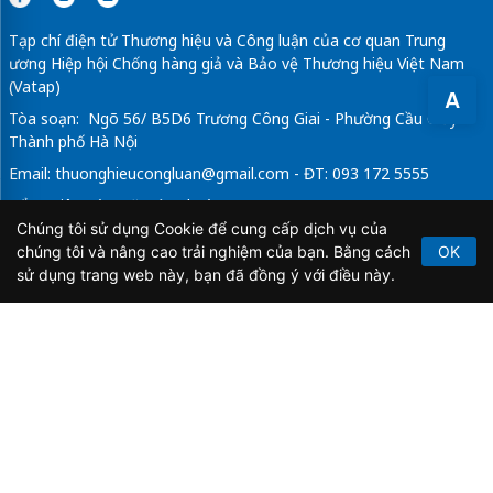
Tạp chí điện tử Thương hiệu và Công luận của cơ quan Trung
ương Hiệp hội Chống hàng giả và Bảo vệ Thương hiệu Việt Nam
(Vatap)
A
Tòa soạn: Ngõ 56/ B5D6 Trương Công Giai - Phường Cầu Giấy -
Thành phố Hà Nội
Email:
thuonghieucongluan@gmail.com
- ĐT: 093 172 5555
Tổng Biên Tập: Vũ Đức Thuận
Chúng tôi sử dụng Cookie để cung cấp dịch vụ của
Giấy phép hoạt động báo chí điện tử số 64/GP-BTTTT do Bộ
chúng tôi và nâng cao trải nghiệm của bạn. Bằng cách
OK
Thông tin và Truyền thông cấp ngày 21/2/2020.
sử dụng trang web này, bạn đã đồng ý với điều này.
Copyright © 2026
TẠP CHÍ THƯƠNG HIỆU & CÔNG
LUẬN
. All Rights Reserved.
Bản quyền thuộc Tạp chí Thương hiệu và Công luận. Cấm
sao chép dưới mọi hình thức nếu không có sự chấp thuận
bằng văn bản.