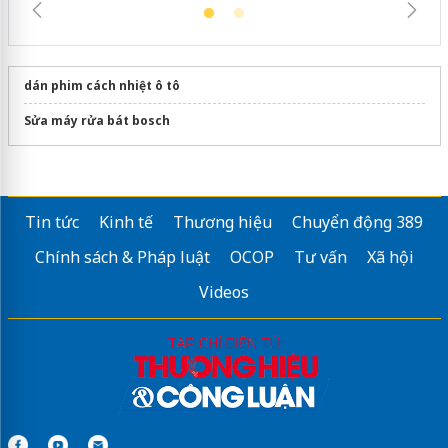
dán phim cách nhiệt ô tô
Sửa máy rửa bát bosch
Tin tức
Kinh tế
Thương hiệu
Chuyển động 389
Chính sách & Pháp luật
OCOP
Tư vấn
Xã hội
Videos