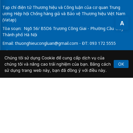
Tạp chí điện tử Thương hiệu và Công luận của cơ quan Trung
ương Hiệp hội Chống hàng giả và Bảo vệ Thương hiệu Việt Nam
(Vatap)
A
Tòa soạn: Ngõ 56/ B5D6 Trương Công Giai - Phường Cầu Giấy -
Thành phố Hà Nội
Email:
thuonghieucongluan@gmail.com
- ĐT: 093 172 5555
Tổng Biên Tập: Vũ Đức Thuận
Chúng tôi sử dụng Cookie để cung cấp dịch vụ của
Giấy phép hoạt động báo chí điện tử số 64/GP-BTTTT do Bộ
chúng tôi và nâng cao trải nghiệm của bạn. Bằng cách
OK
Thông tin và Truyền thông cấp ngày 21/2/2020.
sử dụng trang web này, bạn đã đồng ý với điều này.
Copyright © 2026
TẠP CHÍ THƯƠNG HIỆU & CÔNG
LUẬN
. All Rights Reserved.
Bản quyền thuộc Tạp chí Thương hiệu và Công luận. Cấm
sao chép dưới mọi hình thức nếu không có sự chấp thuận
bằng văn bản.