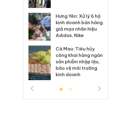
 sào giả
bá
Hưng Yên: Xử lý 6 hộ
óa: Tìm bị
Th
kinh doanh bán hàng
g vụ án buôn
hạ
giả mạo nhãn hiệu
h sữa
bá
Adidas, Nike
 giả
Mo
Cà Mau: Tiêu hủy
g: Đối tượng
An
công khai hàng ngàn
 đường dây
ch
sản phẩm nhập lậu,
 giả tại Phú
bá
bảo vệ môi trường
 đầu thú
Qu
kinh doanh