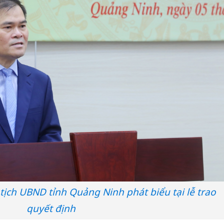
ịch UBND tỉnh Quảng Ninh phát biểu tại lễ trao
quyết định