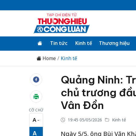
Tin tức
Kinh tế
Thương hiệu
Home
Kinh tế
Quảng Ninh: T
chủ trương đầ
Vân Đồn
CỠ CHỮ
A
19:45 05/05/2026
Kinh tế
−
Cỡ chữ nhỏ
A
Ngày 5/5, ông Bùi Văn Khắ