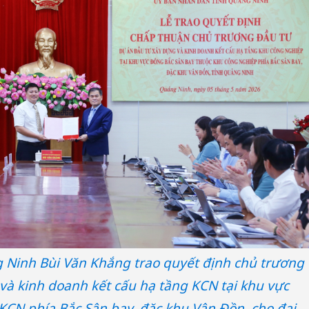
 Ninh Bùi Văn Khắng trao quyết định chủ trương
và kinh doanh kết cấu hạ tầng KCN tại khu vực
KCN phía Bắc Sân bay, đặc khu Vân Đồn, cho đại