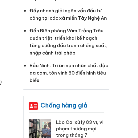
Đẩy nhanh giải ngân vốn đầu tư
công tại các xã miền Tây Nghệ An
Đồn Biên phòng Vàm Trảng Trâu
quán triệt, triển khai kế hoạch
tăng cường đấu tranh chống xuất,
nhập cảnh trái phép
Bắc Ninh: Tri ân nạn nhân chất độc
da cam, tôn vinh 60 điển hình tiêu
biểu
)
Chống hàng giả
 Thanh Hóa
Lào Cai xử lý 83 vụ vi
Cô
ại trong vụ
phạm thương mại
tìm
xuất, buôn
trong tháng 7
án