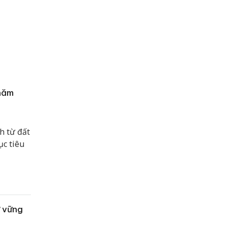
 năm
h từ đất
ục tiêu
ữ vững