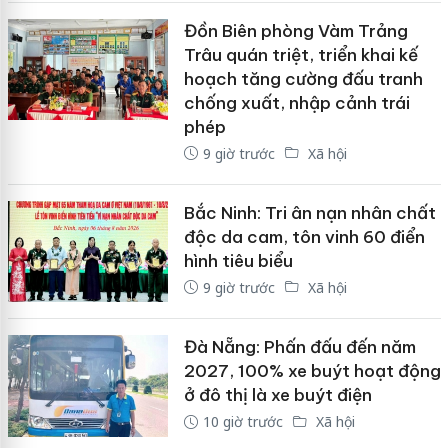
Đồn Biên phòng Vàm Trảng
Trâu quán triệt, triển khai kế
hoạch tăng cường đấu tranh
chống xuất, nhập cảnh trái
phép
9 giờ trước
Xã hội
Bắc Ninh: Tri ân nạn nhân chất
độc da cam, tôn vinh 60 điển
hình tiêu biểu
9 giờ trước
Xã hội
Đà Nẵng: Phấn đấu đến năm
2027, 100% xe buýt hoạt động
ở đô thị là xe buýt điện
10 giờ trước
Xã hội