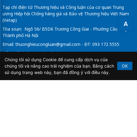
Tạp chí điện tử Thương hiệu và Công luận của cơ quan Trung
ương Hiệp hội Chống hàng giả và Bảo vệ Thương hiệu Việt Nam
(Vatap)
A
Tòa soạn: Ngõ 56/ B5D6 Trương Công Giai - Phường Cầu Giấy -
Thành phố Hà Nội
Email:
thuonghieucongluan@gmail.com
- ĐT: 093 172 5555
Tổng Biên Tập: Vũ Đức Thuận
Chúng tôi sử dụng Cookie để cung cấp dịch vụ của
Giấy phép hoạt động báo chí điện tử số 64/GP-BTTTT do Bộ
chúng tôi và nâng cao trải nghiệm của bạn. Bằng cách
OK
Thông tin và Truyền thông cấp ngày 21/2/2020.
sử dụng trang web này, bạn đã đồng ý với điều này.
Copyright © 2026
TẠP CHÍ THƯƠNG HIỆU & CÔNG
LUẬN
. All Rights Reserved.
Bản quyền thuộc Tạp chí Thương hiệu và Công luận. Cấm
sao chép dưới mọi hình thức nếu không có sự chấp thuận
bằng văn bản.