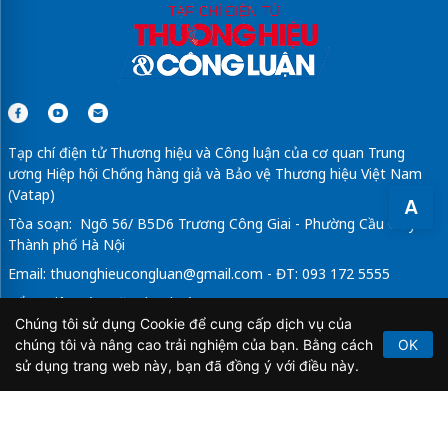
Tạp chí điện tử Thương hiệu và Công luận của cơ quan Trung
ương Hiệp hội Chống hàng giả và Bảo vệ Thương hiệu Việt Nam
(Vatap)
A
Tòa soạn: Ngõ 56/ B5D6 Trương Công Giai - Phường Cầu Giấy -
Thành phố Hà Nội
Email:
thuonghieucongluan@gmail.com
- ĐT: 093 172 5555
Tổng Biên Tập: Vũ Đức Thuận
Chúng tôi sử dụng Cookie để cung cấp dịch vụ của
Giấy phép hoạt động báo chí điện tử số 64/GP-BTTTT do Bộ
chúng tôi và nâng cao trải nghiệm của bạn. Bằng cách
OK
Thông tin và Truyền thông cấp ngày 21/2/2020.
sử dụng trang web này, bạn đã đồng ý với điều này.