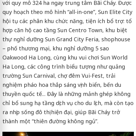
với quy mô 324 ha ngay trung tâm Bãi Cháy. Được
quy hoạch theo mô hình “all-in-one”, Sun Elite City
hội tụ các phân khu chức năng, tiện ích bổ trợ: tổ
hợp căn hộ cao tầng Sun Centro Town, khu biệt
thự nghỉ dưỡng Sun Grand City Feria, shophouse
– phố thương mại, khu nghỉ dưỡng 5 sao
Oakwood Ha Long, cùng khu vui chơi Sun World
Ha Long, các công trình biểu tượng như quảng
trường Sun Carnival, chợ đêm Vui-Fest, trải
nghiệm pháo hoa thắp sáng vịnh biển, bến du
thuyền quốc tế... Đây là những mảnh ghép không
chỉ bổ sung hạ tầng dịch vụ cho du lịch, mà còn tạo
ra nhịp sống đô thị hiện đại, giúp Bãi Cháy trở
thành một “thiên đường không ngủ”.