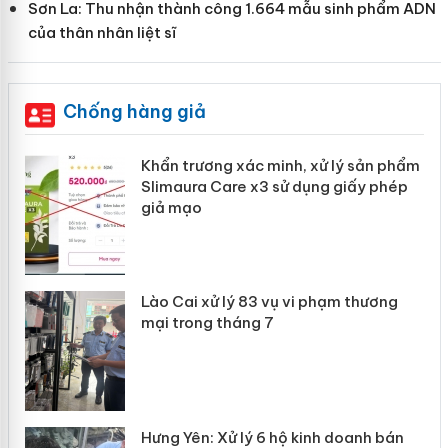
Sơn La: Thu nhận thành công 1.664 mẫu sinh phẩm ADN
của thân nhân liệt sĩ
Chống hàng giả
hẩm
Cà Mau: Tiêu hủy công khai hàng ngàn sản
ép
phẩm nhập lậu, bảo vệ môi trường kinh
doanh
Công an Thanh Hóa tìm bị hại trong vụ án
sản xuất, buôn bán yến sào giả
Thanh Hóa: Tìm bị hại trong vụ án buôn
bán bình sữa Moyuum giả
n