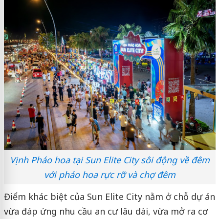
Vịnh Pháo hoa tại Sun Elite City sôi động về đêm
với pháo hoa rực rỡ và chợ đêm
Điểm khác biệt của Sun Elite City nằm ở chỗ dự án
vừa đáp ứng nhu cầu an cư lâu dài, vừa mở ra cơ