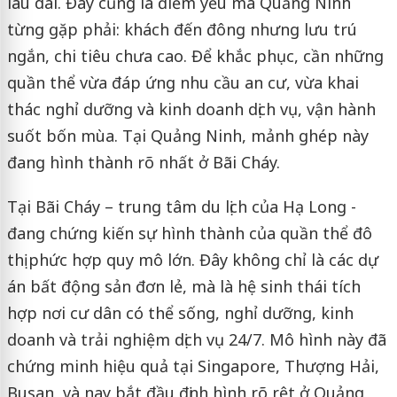
lâu dài. Đây cũng là điểm yếu mà Quảng Ninh
từng gặp phải: khách đến đông nhưng lưu trú
ngắn, chi tiêu chưa cao. Để khắc phục, cần những
quần thể vừa đáp ứng nhu cầu an cư, vừa khai
thác nghỉ dưỡng và kinh doanh dịch vụ, vận hành
suốt bốn mùa. Tại Quảng Ninh, mảnh ghép này
đang hình thành rõ nhất ở Bãi Cháy.
Tại Bãi Cháy – trung tâm du lịch của Hạ Long -
đang chứng kiến sự hình thành của quần thể đô
thị phức hợp quy mô lớn. Đây không chỉ là các dự
án bất động sản đơn lẻ, mà là hệ sinh thái tích
hợp nơi cư dân có thể sống, nghỉ dưỡng, kinh
doanh và trải nghiệm dịch vụ 24/7. Mô hình này đã
chứng minh hiệu quả tại Singapore, Thượng Hải,
Busan, và nay bắt đầu định hình rõ rệt ở Quảng