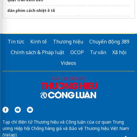
dán phim cách nhiệt ô tô
Quạt hút công nghiệp 1100x1100
Bơm chìm nước thải
Tin tức
Kinh tế
Thương hiệu
Chuyển động 389
Sửa máy rửa bát bosch
Chính sách & Pháp luật
OCOP
Tư vấn
Xã hội
Am thờ cốt
Videos
Tạp chí điện tử Thương hiệu và Công luận của cơ quan Trung
ương Hiệp hội Chống hàng giả và Bảo vệ Thương hiệu Việt Nam
(Vatap)