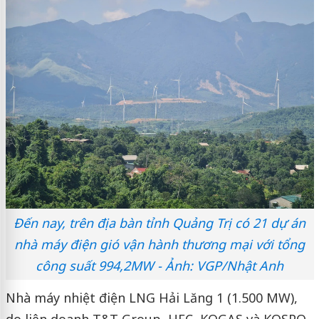
Đến nay, trên địa bàn tỉnh Quảng Trị có 21 dự án
nhà máy điện gió vận hành thương mại với tổng
công suất 994,2MW - Ảnh: VGP/Nhật Anh
Nhà máy nhiệt điện LNG Hải Lăng 1 (1.500 MW),
do liên doanh T&T Group, HEC, KOGAS và KOSPO