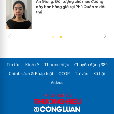
An Giang: Đối tượng chủ mưu đường
ôi
dây bán hàng giả tại Phú Quốc ra đầu
thú
Tin tức
Kinh tế
Thương hiệu
Chuyển động 389
Chính sách & Pháp luật
OCOP
Tư vấn
Xã hội
Videos