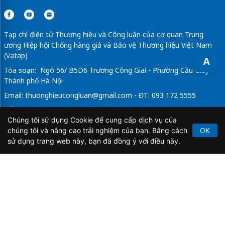
Tạp chí điện tử Thương hiệu và Công luận của cơ quan Trung
ương Hiệp hội Chống hàng giả và Bảo vệ Thương hiệu Việt Nam
(Vatap)
A
Tòa soạn: Ngõ 56/ B5D6 Trương Công Giai - Phường Cầu Giấy -
Thành phố Hà Nội
Email:
thuonghieucongluan@gmail.com
- ĐT: 093 172 5555
Tổng Biên Tập: Vũ Đức Thuận
Chúng tôi sử dụng Cookie để cung cấp dịch vụ của
Giấy phép hoạt động báo chí điện tử số 64/GP-BTTTT do Bộ
chúng tôi và nâng cao trải nghiệm của bạn. Bằng cách
OK
Thông tin và Truyền thông cấp ngày 21/2/2020.
sử dụng trang web này, bạn đã đồng ý với điều này.
Copyright © 2026
TẠP CHÍ THƯƠNG HIỆU & CÔNG
LUẬN
. All Rights Reserved.
Bản quyền thuộc Tạp chí Thương hiệu và Công luận. Cấm
sao chép dưới mọi hình thức nếu không có sự chấp thuận