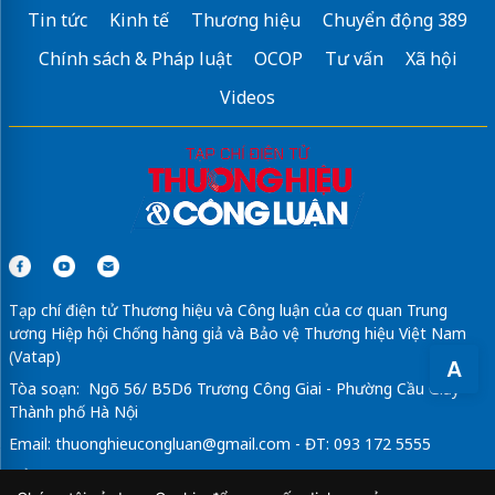
Tin tức
Kinh tế
Thương hiệu
Chuyển động 389
Chính sách & Pháp luật
OCOP
Tư vấn
Xã hội
Videos
Tạp chí điện tử Thương hiệu và Công luận của cơ quan Trung
ương Hiệp hội Chống hàng giả và Bảo vệ Thương hiệu Việt Nam
(Vatap)
A
Tòa soạn: Ngõ 56/ B5D6 Trương Công Giai - Phường Cầu Giấy -
Thành phố Hà Nội
Email:
thuonghieucongluan@gmail.com
- ĐT: 093 172 5555
Tổng Biên Tập: Vũ Đức Thuận