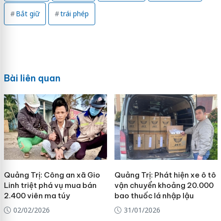
Bắt giữ
trái phép
Bài liên quan
Quảng Trị: Công an xã Gio
Quảng Trị: Phát hiện xe ô tô
Linh triệt phá vụ mua bán
vận chuyển khoảng 20.000
2.400 viên ma túy
bao thuốc lá nhập lậu
02/02/2026
31/01/2026