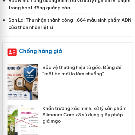
Bắc Ninh: Tăng cường kiểm tra và xử lý nghiêm vi phạm
trong hoạt động quảng cáo
Sơn La: Thu nhận thành công 1.664 mẫu sinh phẩm ADN
của thân nhân liệt sĩ
Chống hàng giả
àng
Bảo vệ thương hiệu từ gốc: Đừng để
“mất bò mới lo làm chuồng”
ản
Khẩn trương xác minh, xử lý sản phẩm
 án
Slimaura Care x3 sử dụng giấy phép
giả mạo