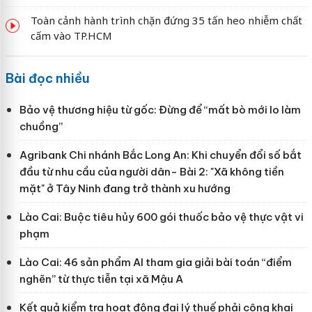
Toàn cảnh hành trình chặn đứng 35 tấn heo nhiễm chất
cấm vào TP.HCM
Bài đọc nhiều
Bảo vệ thương hiệu từ gốc: Đừng để “mất bò mới lo làm
chuồng”
Agribank Chi nhánh Bắc Long An: Khi chuyển đổi số bắt
đầu từ nhu cầu của người dân- Bài 2: "Xã không tiền
mặt" ở Tây Ninh đang trở thành xu hướng
Lào Cai: Buộc tiêu hủy 600 gói thuốc bảo vệ thực vật vi
phạm
Lào Cai: 46 sản phẩm AI tham gia giải bài toán “điểm
nghẽn” từ thực tiễn tại xã Mậu A
Kết quả kiểm tra hoạt động đại lý thuế phải công khai