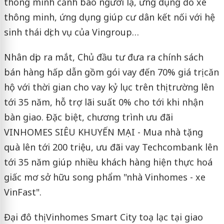
thông minh cảnh báo người lạ, ứng dụng đỗ xe
thông minh, ứng dụng giúp cư dân kết nối với hệ
sinh thái dịch vụ của Vingroup…
Nhân dịp ra mắt, Chủ đầu tư đưa ra chính sách
bán hàng hấp dẫn gồm gói vay đến 70% giá trị căn
hộ với thời gian cho vay kỷ lục trên thị trường lên
tới 35 năm, hỗ trợ lãi suất 0% cho tới khi nhận
bàn giao. Đặc biệt, chương trình ưu đãi
VINHOMES SIÊU KHUYẾN MẠI - Mua nhà tặng
quà lên tới 200 triệu, ưu đãi vay Techcombank lên
tới 35 năm giúp nhiều khách hàng hiện thực hoá
giấc mơ sở hữu song phẩm "nhà Vinhomes - xe
VinFast".
Đại đô thị Vinhomes Smart City toạ lạc tại giao