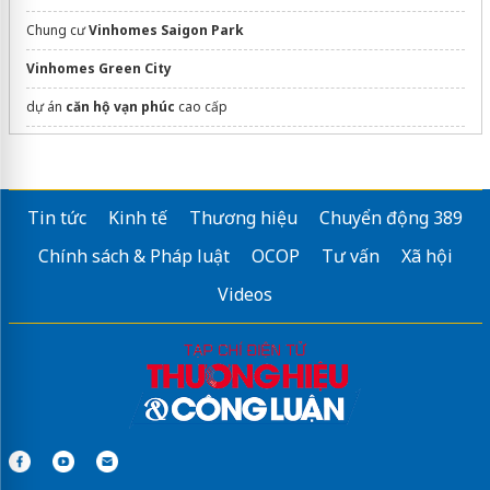
Chung cư
Vinhomes Saigon Park
Vinhomes Green City
dự án
căn hộ vạn phúc
cao cấp
Trang thông tin dự án
Thanh Phú Centre Point
chủ đầu tư
Danh sach
sim ngu quy 77777
gia tan goc
Tin tức
Kinh tế
Thương hiệu
Chuyển động 389
Vị trí Ecopark Ninh Bình
ở đâu?
Chính sách & Pháp luật
OCOP
Tư vấn
Xã hội
Thông tin
dự án Vinhomes Hải Vân Bay
CĐT
Videos
Sửa máy rửa bát bosch