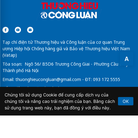
Tạp chí điện tử Thương hiệu và Công luận của cơ quan Trung
ương Hiệp hội Chống hàng giả và Bảo vệ Thương hiệu Việt Nam
(Vatap)
A
Tòa soạn: Ngõ 56/ B5D6 Trương Công Giai - Phường Cầu Giấy -
Thành phố Hà Nội
Email:
thuonghieucongluan@gmail.com
- ĐT: 093 172 5555
Tổng Biên Tập: Vũ Đức Thuận
Chúng tôi sử dụng Cookie để cung cấp dịch vụ của
Giấy phép hoạt động báo chí điện tử số 64/GP-BTTTT do Bộ
chúng tôi và nâng cao trải nghiệm của bạn. Bằng cách
OK
Thông tin và Truyền thông cấp ngày 21/2/2020.
sử dụng trang web này, bạn đã đồng ý với điều này.
Copyright © 2026
TẠP CHÍ THƯƠNG HIỆU & CÔNG