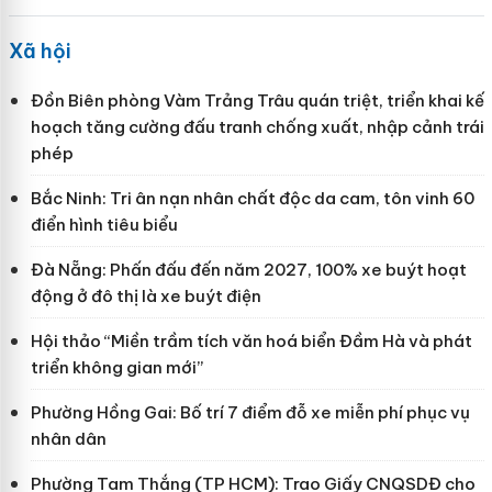
Xã hội
Đồn Biên phòng Vàm Trảng Trâu quán triệt, triển khai kế
hoạch tăng cường đấu tranh chống xuất, nhập cảnh trái
phép
Bắc Ninh: Tri ân nạn nhân chất độc da cam, tôn vinh 60
điển hình tiêu biểu
Đà Nẵng: Phấn đấu đến năm 2027, 100% xe buýt hoạt
động ở đô thị là xe buýt điện
Hội thảo “Miền trầm tích văn hoá biển Đầm Hà và phát
triển không gian mới”
Phường Hồng Gai: Bố trí 7 điểm đỗ xe miễn phí phục vụ
nhân dân
Phường Tam Thắng (TP HCM): Trao Giấy CNQSDĐ cho