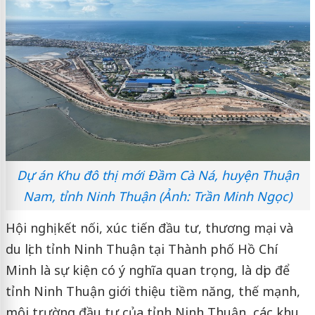
Dự án Khu đô thị mới Đầm Cà Ná, huyện Thuận
Nam, tỉnh Ninh Thuận (Ảnh: Trần Minh Ngọc)
Hội nghị kết nối, xúc tiến đầu tư, thương mại và
du lịch tỉnh Ninh Thuận tại Thành phố Hồ Chí
Minh là sự kiện có ý nghĩa quan trọng, là dịp để
tỉnh Ninh Thuận giới thiệu tiềm năng, thế mạnh,
môi trường đầu tư của tỉnh Ninh Thuận, các khu,