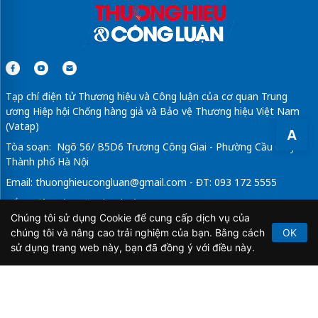
Tạp chí điện tử Thương hiệu và Công luận của cơ quan Trung
ương Hiệp hội Chống hàng giả và Bảo vệ Thương hiệu Việt Nam
(Vatap)
A
Tòa soạn: Ngõ 56/ B5D6 Trương Công Giai - Phường Cầu Giấy -
Thành phố Hà Nội
Email:
thuonghieucongluan@gmail.com
- ĐT: 093 172 5555
Tổng Biên Tập: Vũ Đức Thuận
Chúng tôi sử dụng Cookie để cung cấp dịch vụ của
Giấy phép hoạt động báo chí điện tử số 64/GP-BTTTT do Bộ
chúng tôi và nâng cao trải nghiệm của bạn. Bằng cách
OK
Thông tin và Truyền thông cấp ngày 21/2/2020.
sử dụng trang web này, bạn đã đồng ý với điều này.
Copyright © 2026
TẠP CHÍ THƯƠNG HIỆU & CÔNG