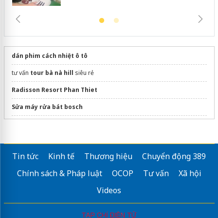
dán phim cách nhiệt ô tô
tư vấn
tour bà nà hill
siêu rẻ
Radisson Resort Phan Thiet
Sửa máy rửa bát bosch
thuê xe phú yên​
Đồi cát đỏ
Phan Thiết
Tin tức
Kinh tế
Thương hiệu
Chuyển động 389
Chính sách & Pháp luật
OCOP
Tư vấn
Xã hội
Videos