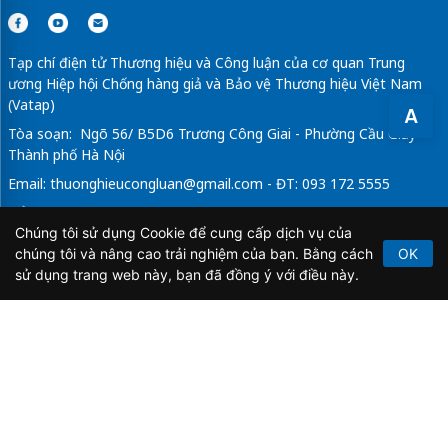
Tạp chí điện tử Thương hiệu và Công luận của cơ quan Trung
ương Hiệp hội Chống hàng giả và Bảo vệ Thương hiệu Việt Nam
(Vatap)
A
Tòa soạn: Ngõ 56/ B5D6 Trương Công Giai - Phường Cầu Giấy -
Thành phố Hà Nội
Email:
thuonghieucongluan@gmail.com
- ĐT: 093 172 5555
Tổng Biên Tập: Vũ Đức Thuận
Chúng tôi sử dụng Cookie để cung cấp dịch vụ của
Giấy phép hoạt động báo chí điện tử số 64/GP-BTTTT do Bộ
chúng tôi và nâng cao trải nghiệm của bạn. Bằng cách
OK
Thông tin và Truyền thông cấp ngày 21/2/2020.
sử dụng trang web này, bạn đã đồng ý với điều này.
Copyright © 2026
TẠP CHÍ THƯƠNG HIỆU & CÔNG
LUẬN
. All Rights Reserved.
Bản quyền thuộc Tạp chí Thương hiệu và Công luận. Cấm
sao chép dưới mọi hình thức nếu không có sự chấp thuận