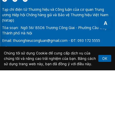
Tạp chí điện tử Thương hiệu và Công luận của cơ quan Trung
ương Hiệp hội Chống hàng giả và Bảo vệ Thương hiệu Việt Nam
(Vatap)
A
Tòa soạn: Ngõ 56/ B5D6 Trương Công Giai - Phường Cầu Giấy -
Thành phố Hà Nội
Email:
thuonghieucongluan@gmail.com
- ĐT: 093 172 5555
Tổng Biên Tập: Vũ Đức Thuận
Chúng tôi sử dụng Cookie để cung cấp dịch vụ của
Giấy phép hoạt động báo chí điện tử số 64/GP-BTTTT do Bộ
chúng tôi và nâng cao trải nghiệm của bạn. Bằng cách
OK
Thông tin và Truyền thông cấp ngày 21/2/2020.
sử dụng trang web này, bạn đã đồng ý với điều này.
Copyright © 2026
TẠP CHÍ THƯƠNG HIỆU & CÔNG
LUẬN
. All Rights Reserved.
Bản quyền thuộc Tạp chí Thương hiệu và Công luận. Cấm
sao chép dưới mọi hình thức nếu không có sự chấp thuận
bằng văn bản.