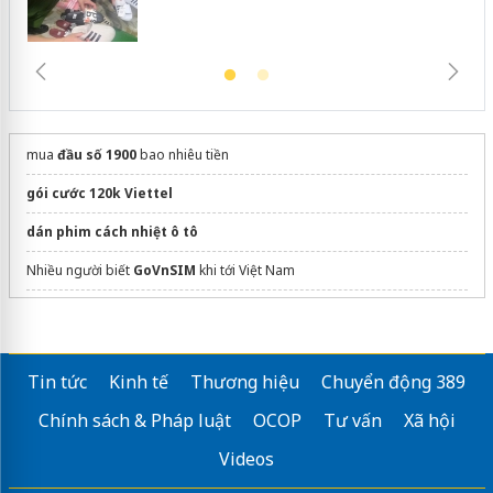
mua
đầu số 1900
bao nhiêu tiền
gói cước 120k Viettel
dán phim cách nhiệt ô tô
Nhiều người biết
GoVnSIM
khi tới Việt Nam
Sửa máy rửa bát bosch
Tin tức
Kinh tế
Thương hiệu
Chuyển động 389
Chính sách & Pháp luật
OCOP
Tư vấn
Xã hội
Videos