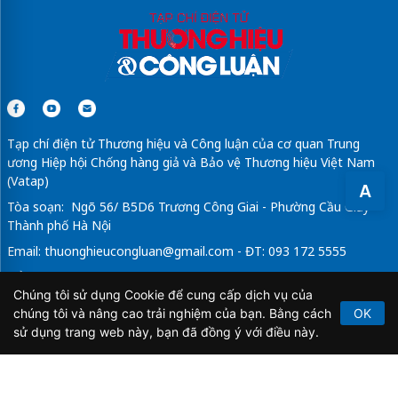
Tạp chí điện tử Thương hiệu và Công luận của cơ quan Trung
ương Hiệp hội Chống hàng giả và Bảo vệ Thương hiệu Việt Nam
(Vatap)
A
Tòa soạn: Ngõ 56/ B5D6 Trương Công Giai - Phường Cầu Giấy -
Thành phố Hà Nội
Email:
thuonghieucongluan@gmail.com
- ĐT: 093 172 5555
Tổng Biên Tập: Vũ Đức Thuận
Chúng tôi sử dụng Cookie để cung cấp dịch vụ của
Giấy phép hoạt động báo chí điện tử số 64/GP-BTTTT do Bộ
chúng tôi và nâng cao trải nghiệm của bạn. Bằng cách
OK
Thông tin và Truyền thông cấp ngày 21/2/2020.
sử dụng trang web này, bạn đã đồng ý với điều này.