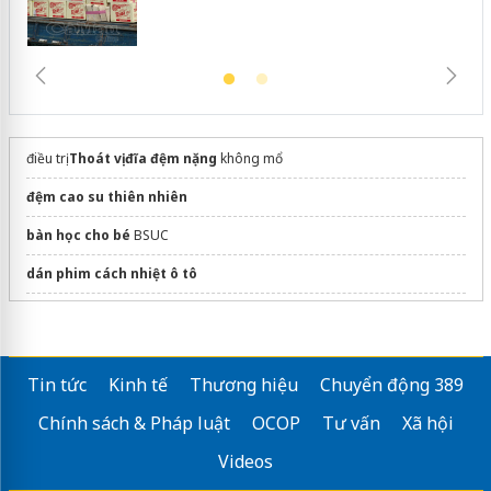
điều trị
Thoát vị đĩa đệm nặng
không mổ
đệm cao su thiên nhiên
bàn học cho bé
BSUC
dán phim cách nhiệt ô tô
Mua
đất nặn an toàn cho bé
giúp việc chăm sóc người già
Tin tức
Kinh tế
Thương hiệu
Chuyển động 389
Sửa máy rửa bát bosch
Chính sách & Pháp luật
OCOP
Tư vấn
Xã hội
Chương trình
dinh dưỡng mẹ và bé
2026
Videos
Dụng cụ massage bắp chân
HoMedics