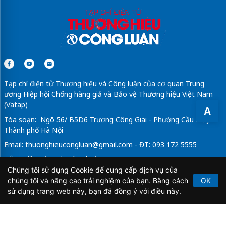
Tạp chí điện tử Thương hiệu và Công luận của cơ quan Trung
ương Hiệp hội Chống hàng giả và Bảo vệ Thương hiệu Việt Nam
(Vatap)
A
Tòa soạn: Ngõ 56/ B5D6 Trương Công Giai - Phường Cầu Giấy -
Thành phố Hà Nội
Email:
thuonghieucongluan@gmail.com
- ĐT: 093 172 5555
Tổng Biên Tập: Vũ Đức Thuận
Chúng tôi sử dụng Cookie để cung cấp dịch vụ của
Giấy phép hoạt động báo chí điện tử số 64/GP-BTTTT do Bộ
chúng tôi và nâng cao trải nghiệm của bạn. Bằng cách
OK
Thông tin và Truyền thông cấp ngày 21/2/2020.
sử dụng trang web này, bạn đã đồng ý với điều này.