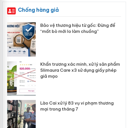
Chống hàng giả
àng
Bảo vệ thương hiệu từ gốc: Đừng để
“mất bò mới lo làm chuồng”
ản
Khẩn trương xác minh, xử lý sản phẩm
 án
Slimaura Care x3 sử dụng giấy phép
giả mạo
Lào Cai xử lý 83 vụ vi phạm thương
mại trong tháng 7