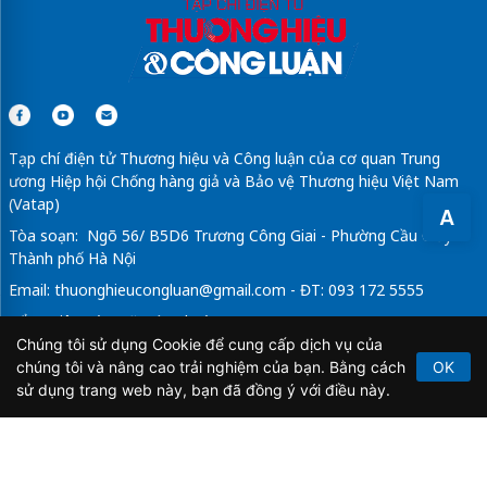
Tạp chí điện tử Thương hiệu và Công luận của cơ quan Trung
ương Hiệp hội Chống hàng giả và Bảo vệ Thương hiệu Việt Nam
(Vatap)
A
Tòa soạn: Ngõ 56/ B5D6 Trương Công Giai - Phường Cầu Giấy -
Thành phố Hà Nội
Email:
thuonghieucongluan@gmail.com
- ĐT: 093 172 5555
Tổng Biên Tập: Vũ Đức Thuận
Chúng tôi sử dụng Cookie để cung cấp dịch vụ của
Giấy phép hoạt động báo chí điện tử số 64/GP-BTTTT do Bộ
chúng tôi và nâng cao trải nghiệm của bạn. Bằng cách
OK
Thông tin và Truyền thông cấp ngày 21/2/2020.
sử dụng trang web này, bạn đã đồng ý với điều này.
Copyright © 2026
TẠP CHÍ THƯƠNG HIỆU & CÔNG