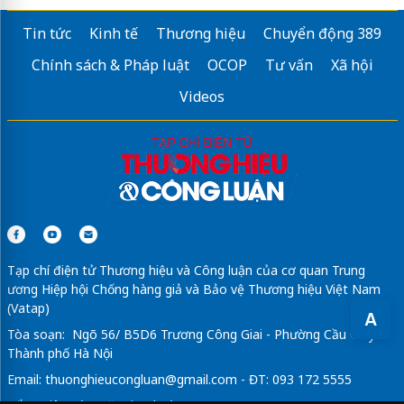
Tin tức
Kinh tế
Thương hiệu
Chuyển động 389
Chính sách & Pháp luật
OCOP
Tư vấn
Xã hội
Videos
Tạp chí điện tử Thương hiệu và Công luận của cơ quan Trung
ương Hiệp hội Chống hàng giả và Bảo vệ Thương hiệu Việt Nam
(Vatap)
A
Tòa soạn: Ngõ 56/ B5D6 Trương Công Giai - Phường Cầu Giấy -
Thành phố Hà Nội
Email:
thuonghieucongluan@gmail.com
- ĐT: 093 172 5555