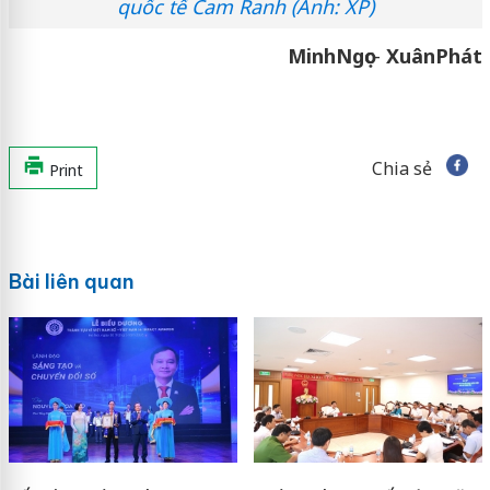
quốc tế Cam Ranh (Ảnh: XP)
Minh
Ngọc
-
Xuân
Phát
Chia sẻ
Print
Bài liên quan