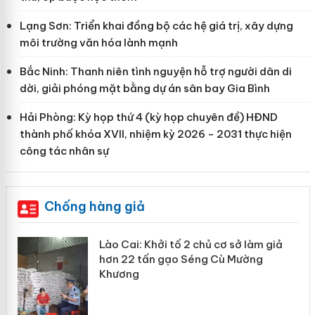
Lạng Sơn: Triển khai đồng bộ các hệ giá trị, xây dựng
môi trường văn hóa lành mạnh
Bắc Ninh: Thanh niên tình nguyện hỗ trợ người dân di
dời, giải phóng mặt bằng dự án sân bay Gia Bình
Hải Phòng: Kỳ họp thứ 4 (kỳ họp chuyên đề) HĐND
thành phố khóa XVII, nhiệm kỳ 2026 - 2031 thực hiện
công tác nhân sự
Chống hàng giả
mại
Lào Cai: Khởi tố 2 chủ cơ sở làm giả
hơn 22 tấn gạo Séng Cù Mường
Khương
àng