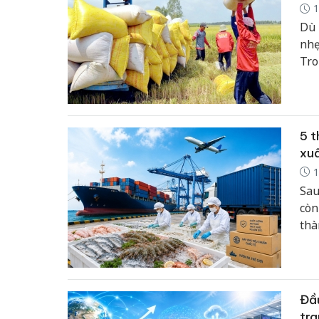
1
Dù 
nhẹ
Tro
giớ
cao
quy
5 t
xuấ
1
Sau
còn
thà
nhi
các
thê
Đầu
tra