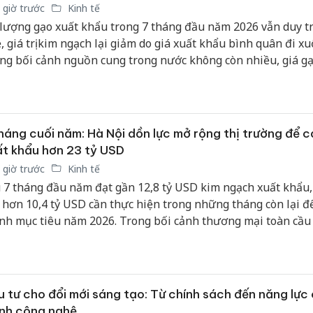
 giờ trước
Kinh tế
lượng gạo xuất khẩu trong 7 tháng đầu năm 2026 vẫn duy tr
, giá trị kim ngạch lại giảm do giá xuất khẩu bình quân đi xu
ng bối cảnh nguồn cung trong nước không còn nhiều, giá gạ
i có dấu hiệu phục hồi và cạnh tranh ngày càng gay gắt, việc
 giá trị hạt gạo thay vì chỉ gia tăng sản lượng được xem là yế
ết định để ngành gạo hoàn thành mục tiêu xuất khẩu cả năm
háng cuối năm: Hà Nội dồn lực mở rộng thị trường để c
t khẩu hơn 23 tỷ USD
 giờ trước
Kinh tế
 7 tháng đầu năm đạt gần 12,8 tỷ USD kim ngạch xuất khẩu
 hơn 10,4 tỷ USD cần thực hiện trong những tháng còn lại đ
nh mục tiêu năm 2026. Trong bối cảnh thương mại toàn cầu
ều biến động, thành phố đang ưu tiên mở rộng thị trường, 
 FTA và phát triển thương mại điện tử xuyên biên giới nhằm
m động lực tăng trưởng cho xuất khẩu.
 tư cho đổi mới sáng tạo: Từ chính sách đến năng lực
nh công nghệ