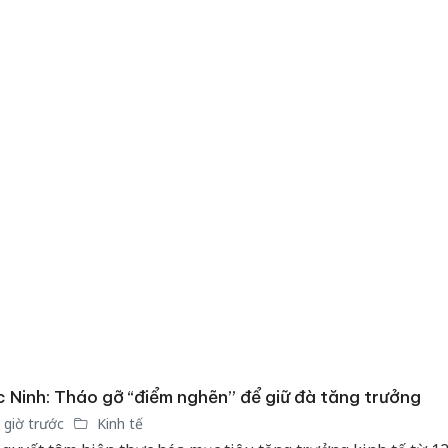
 Ninh: Tháo gỡ “điểm nghẽn” để giữ đà tăng trưởng
Công an
 giờ trước
Kinh tế
tìm bị h