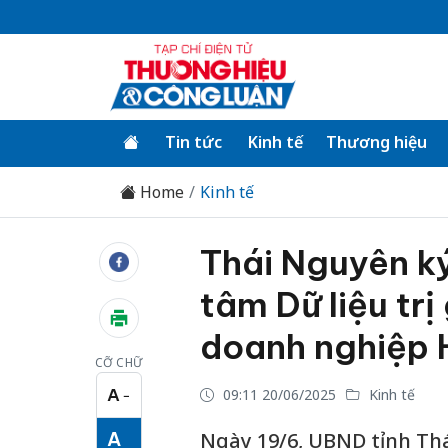
Tin tức
Kinh tế
Thương hiệu
Home
Kinh tế
Thái Nguyên ký
tâm Dữ liệu trị
doanh nghiệp
CỠ CHỮ
A
09:11 20/06/2025
Kinh tế
−
Cỡ chữ nhỏ
A
Ngày 19/6, UBND tỉnh Thá