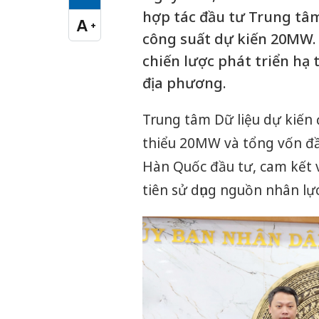
Cỡ chữ vừa
hợp tác đầu tư Trung tâm
A
+
Cỡ chữ lớn
công suất dự kiến 20MW. 
chiến lược phát triển hạ 
địa phương.
Trung tâm Dữ liệu dự kiến 
thiểu 20MW và tổng vốn đầu
Hàn Quốc đầu tư, cam kết 
tiên sử dụng nguồn nhân lự