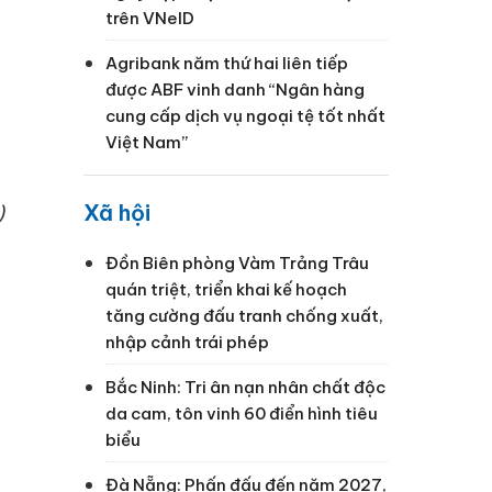
trên VNeID
Agribank năm thứ hai liên tiếp
được ABF vinh danh “Ngân hàng
cung cấp dịch vụ ngoại tệ tốt nhất
Việt Nam”
)
Xã hội
Đồn Biên phòng Vàm Trảng Trâu
quán triệt, triển khai kế hoạch
tăng cường đấu tranh chống xuất,
nhập cảnh trái phép
Bắc Ninh: Tri ân nạn nhân chất độc
da cam, tôn vinh 60 điển hình tiêu
biểu
Đà Nẵng: Phấn đấu đến năm 2027,