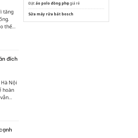
Đặt
áo polo đồng phục
giá rẻ
ì tăng
Sửa máy rửa bát bosch
ống.
o thế
 nâng
u tố
.
án đích
, Hà Nội
ể hoàn
 vẫn
tận dụng
 tạo
 cạnh