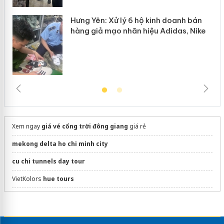
Hưng Yên: Xử lý 6 hộ kinh doanh bán
hàng giả mạo nhãn hiệu Adidas, Nike
Xem ngay
giá vé cổng trời đông giang
giá rẻ
mekong delta ho chi minh city
cu chi tunnels day tour
VietKolors
hue tours
Trọn Gói
Tour Cực Đông
Hấp Dẫn
dán phim cách nhiệt ô tô