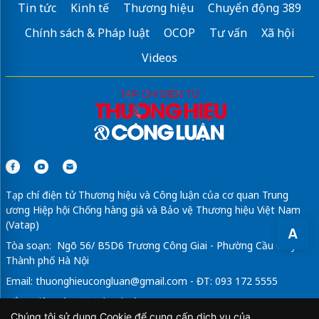
Tin tức
Kinh tế
Thương hiệu
Chuyển động 389
Trang web du lịch
Ghiền Đà Nẵng
Chính sách & Pháp luật
OCOP
Tư vấn
Xã hội
Website cắm trại
nghiencamtrai
Videos
vé Vietnam Airlines
Sửa máy rửa bát bosch
Tạp chí điện tử Thương hiệu và Công luận của cơ quan Trung
ương Hiệp hội Chống hàng giả và Bảo vệ Thương hiệu Việt Nam
(Vatap)
A
Tòa soạn: Ngõ 56/ B5D6 Trương Công Giai - Phường Cầu Giấy -
Thành phố Hà Nội
Email:
thuonghieucongluan@gmail.com
- ĐT: 093 172 5555
Tổng Biên Tập: Vũ Đức Thuận
Chúng tôi sử dụng Cookie để cung cấp dịch vụ của