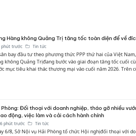
g Hàng không Quảng Trị tăng tốc toàn diện để về đí
 phút trước
Tin tức
sân bay đầu tư theo phương thức PPP thứ hai của Việt Nam
g không Quảng Trị đang bước vào giai đoạn tăng tốc cuối c
ớc mục tiêu khai thác thương mại vào cuối năm 2026. Trên 
ờng rộng gần 268 ha, hàng trăm kỹ sư, công nhân và các tổ c
 phương đang chạy đua với thời gian để hoàn thiện những 
i cùng của dự án.
 Phòng: Đối thoại với doanh nghiệp, tháo gỡ nhiều vư
lao động, việc làm và cải cách hành chính
6 phút trước
Tin tức
y 6/8, Sở Nội vụ Hải Phòng tổ chức Hội nghị đối thoại với d