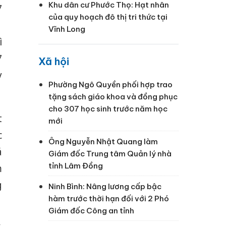
Khu dân cư Phước Thọ: Hạt nhân
7
của quy hoạch đô thị tri thức tại
1
Vĩnh Long
ì
7
Xã hội
y
Phường Ngô Quyền phối hợp trao
tặng sách giáo khoa và đồng phục
cho 307 học sinh trước năm học
t
mới
c
Ông Nguyễn Nhật Quang làm
á
Giám đốc Trung tâm Quản lý nhà
tỉnh Lâm Đồng
m
g
Ninh Bình: Nâng lương cấp bậc
hàm trước thời hạn đối với 2 Phó
Giám đốc Công an tỉnh