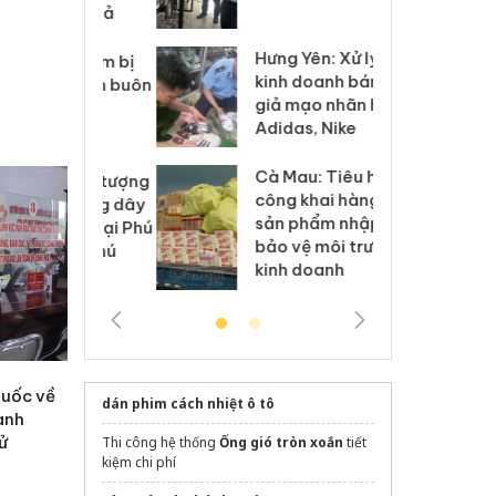
 sào giả
bá
Hưng Yên: Xử lý 6 hộ
óa: Tìm bị
Th
kinh doanh bán hàng
g vụ án buôn
hạ
giả mạo nhãn hiệu
h sữa
bá
Adidas, Nike
 giả
Mo
Cà Mau: Tiêu hủy
g: Đối tượng
An
công khai hàng ngàn
 đường dây
ch
sản phẩm nhập lậu,
 giả tại Phú
bá
bảo vệ môi trường
 đầu thú
Qu
kinh doanh
quốc về
dán phim cách nhiệt ô tô
anh
tử
Thi công hệ thống
Ống gió tròn xoắn
tiết
kiệm chi phí