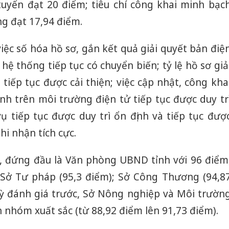
 tuyến đạt 20 điểm; tiêu chí công khai minh bạc
òng đạt 17,94 điểm.
iệc số hóa hồ sơ, gắn kết quả giải quyết bản điệ
 hệ thống tiếp tục có chuyển biến; tỷ lệ hồ sơ giả
tiếp tục được cải thiện; việc cập nhật, công kha
nh trên môi trường điện tử tiếp tục được duy tr
ụ tiếp tục được duy trì ổn định và tiếp tục đượ
i nhận tích cực.
, đứng đầu là Văn phòng UBND tỉnh với 96 điểm
: Sở Tư pháp (95,3 điểm); Sở Công Thương (94,8
 kỳ đánh giá trước, Sở Nông nghiệp và Môi trườn
n nhóm xuất sắc (từ 88,92 điểm lên 91,73 điểm).