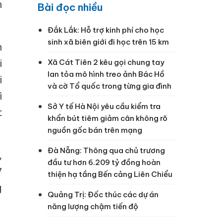
h
Bài đọc nhiều
Đắk Lắk: Hỗ trợ kinh phí cho học
sinh xã biên giới đi học trên 15 km
n
i
Xã Cát Tiên 2 kêu gọi chung tay
lan tỏa mô hình treo ảnh Bác Hồ
i
và cờ Tổ quốc trong từng gia đình
ì
Sở Y tế Hà Nội yêu cầu kiểm tra
c
khẩn bút tiêm giảm cân không rõ
nguồn gốc bán trên mạng
Đà Nẵng: Thông qua chủ trương
,
đầu tư hơn 6.209 tỷ đồng hoàn
7
thiện hạ tầng Bến cảng Liên Chiểu
g
Quảng Trị: Đốc thúc các dự án
năng lượng chậm tiến độ