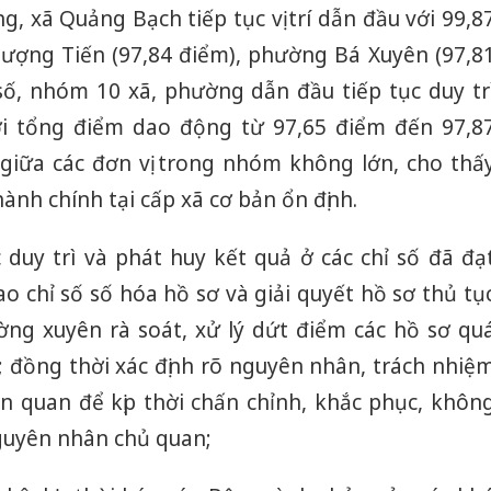
g, xã Quảng Bạch tiếp tục vị trí dẫn đầu với 99,8
Phượng Tiến (97,84 điểm), phường Bá Xuyên (97,8
ố, nhóm 10 xã, phường dẫn đầu tiếp tục duy tr
ới tổng điểm dao động từ 97,65 điểm đến 97,8
giữa các đơn vị trong nhóm không lớn, cho thấ
hành chính tại cấp xã cơ bản ổn định.
ục duy trì và phát huy kết quả ở các chỉ số đã đạ
o chỉ số số hóa hồ sơ và giải quyết hồ sơ thủ tụ
ng xuyên rà soát, xử lý dứt điểm các hồ sơ qu
; đồng thời xác định rõ nguyên nhân, trách nhiệ
ên quan để kịp thời chấn chỉnh, khắc phục, khôn
guyên nhân chủ quan;