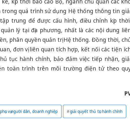
kê, kịp thời báo cáo Bộ, ngành chủ quản các kh
 trong quá trình sử dụng Hệ thống thông tin giả
tập trung để được cấu hình, điều chỉnh kịp thời
uản lý tại địa phương, nhất là các nội dung liê
ền, phân quyền quản trị Hệ thống. Đồng thời, ch
an, đơn vị liên quan tích hợp, kết nối các tiện íc
thủ tục hành chính, bảo đảm việc tiếp nhận, giả
ện toàn trình trên môi trường điện tử theo qu
P
phục vụ người dân, doanh nghiệp
giải quyết thủ tục hành chính
Công an
tìm bị h
án sản 