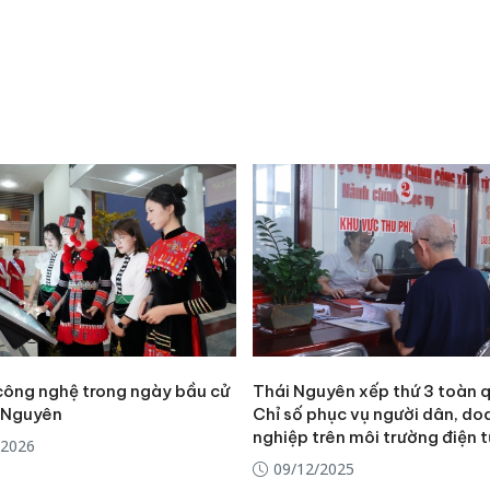
bán yến
Thanh H
hại tron
bán bìn
Moyuum
An Gian
chủ mưu
bán hàng
Quốc ra
công nghệ trong ngày bầu cử
Thái Nguyên xếp thứ 3 toàn 
i Nguyên
Chỉ số phục vụ người dân, do
nghiệp trên môi trường điện 
/2026
09/12/2025