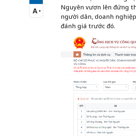
Cỡ chữ vừa
Nguyên vươn lên đứng thứ
A
+
Cỡ chữ lớn
người dân, doanh nghiệp v
đánh giá trước đó.