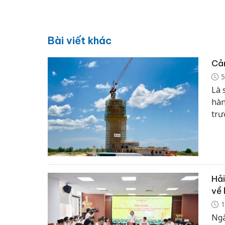
Bài viết khác
Cản
5
Là 
hàn
trư
trư
địa
cuố
Hải
về 
1
Ngà