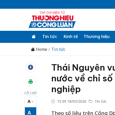
Tin tức
Kinh tế
Thương hiệu
Home
Tin tức
Thái Nguyên v
nước về chỉ số
nghiệp
CỠ CHỮ
A
15:39 18/03/2026
Tin tức
−
Cỡ chữ nhỏ
A
Theo số liệu trên Cổng Dị