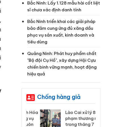
ó
Bắc Ninh: Lấy 1.128 mẫu hài cốt liệt
sĩ chưa xác định danh tính
i
,
Bắc Ninh triển khai các giải pháp
bảo đảm cung ứng đủ xăng dầu
n
phục vụ sản xuất, kinh doanh và
ủ
tiêu dùng
h
Quảng Ninh: Phát huy phẩm chất
i
"Bộ đội Cụ Hồ", xây dựng Hội Cựu
y
chiến binh vững mạnh, hoạt động
hiệu quả
V
Chống hàng giả
 Thanh Hóa
Lào Cai xử lý 83 vụ vi
Cô
ại trong vụ
phạm thương mại
tìm
xuất, buôn
trong tháng 7
án