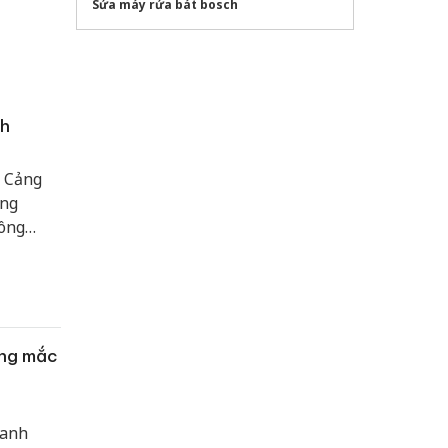
Sửa máy rửa bát bosch
ch
, Cảng
ùng
công
ông tác
hạng mục
ớng mắc
oanh