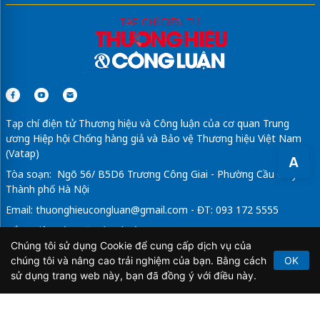
Tạp chí điện tử Thương hiệu và Công luận của cơ quan Trung
ương Hiệp hội Chống hàng giả và Bảo vệ Thương hiệu Việt Nam
(Vatap)
A
Tòa soạn: Ngõ 56/ B5D6 Trương Công Giai - Phường Cầu Giấy -
Thành phố Hà Nội
Email:
thuonghieucongluan@gmail.com
- ĐT: 093 172 5555
Tổng Biên Tập: Vũ Đức Thuận
Chúng tôi sử dụng Cookie để cung cấp dịch vụ của
Giấy phép hoạt động báo chí điện tử số 64/GP-BTTTT do Bộ
chúng tôi và nâng cao trải nghiệm của bạn. Bằng cách
OK
Thông tin và Truyền thông cấp ngày 21/2/2020.
sử dụng trang web này, bạn đã đồng ý với điều này.