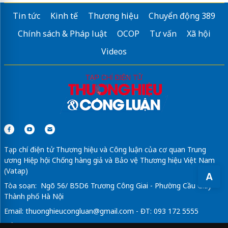
Tin tức
Kinh tế
Thương hiệu
Chuyển động 389
Chính sách & Pháp luật
OCOP
Tư vấn
Xã hội
Videos
Tạp chí điện tử Thương hiệu và Công luận của cơ quan Trung
ương Hiệp hội Chống hàng giả và Bảo vệ Thương hiệu Việt Nam
(Vatap)
A
Tòa soạn: Ngõ 56/ B5D6 Trương Công Giai - Phường Cầu Giấy -
Thành phố Hà Nội
Email:
thuonghieucongluan@gmail.com
- ĐT: 093 172 5555
Tổng Biên Tập: Vũ Đức Thuận