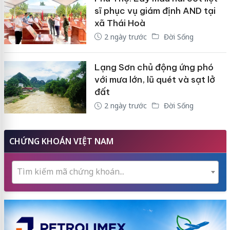
sĩ phục vụ giám định AND tại
xã Thái Hoà
2 ngày trước
Đời Sống
Lạng Sơn chủ động ứng phó
với mưa lớn, lũ quét và sạt lở
đất
2 ngày trước
Đời Sống
CHỨNG KHOÁN VIỆT NAM
Tìm kiếm mã chứng khoán...