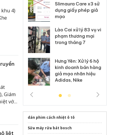
m nhập lậu,
Slimaura Care x3 sử
sả
môi trường
dụng giấy phép giả
bả
 khu 4)
anh
mạo
ki
 Khe
 Thanh Hóa
Lào Cai xử lý 83 vụ vi
Cô
ại trong vụ
phạm thương mại
tìm
xuất, buôn
trong tháng 7
án
 sào giả
bá
Hưng Yên: Xử lý 6 hộ
óa: Tìm bị
Th
truyền
kinh doanh bán hàng
g vụ án buôn
hạ
giả mạo nhãn hiệu
h sữa
bá
Adidas, Nike
 giả
Mo
át
), Giám
iệt với
ng tội
dân phục
dán phim cách nhiệt ô tô
m 20
Sửa máy rửa bát bosch
ộ liệt