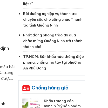
liệt sĩ
Bồi dưỡng nghiệp vụ thanh tra
chuyên sâu cho công chức Thanh
tra tỉnh Quảng Ninh
Phát động phong trào thi đua
chào mừng Quảng Ninh trở thành
thành phố
 định
TP.HCM: Sân khấu hóa thông điệp
phòng, chống ma túy tại phường
 mẫu hài
An Phú Đông
ĩa trang
h được
Chống hàng giả
 Tiêu hủy
Khẩn trương xác
Cà
anh
ai hàng ngàn
minh, xử lý sản phẩm
cô