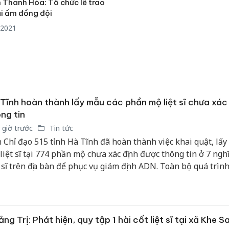
 Thanh Hóa: Tổ chức lễ trao
i ấm đồng đội
/2021
Tĩnh hoàn thành lấy mẫu các phần mộ liệt sĩ chưa xác
ng tin
 giờ trước
Tin tức
 Chỉ đạo 515 tỉnh Hà Tĩnh đã hoàn thành việc khai quật, lấy
 liệt sĩ tại 774 phần mộ chưa xác định được thông tin ở 7 ngh
t sĩ trên địa bàn để phục vụ giám định ADN. Toàn bộ quá trìn
c hiện khoa học, tỉ mỉ, chặt chẽ, bảo đảm độ chính xác cao.
Cà Mau:
ng Trị: Phát hiện, quy tập 1 hài cốt liệt sĩ tại xã Khe S
công kh