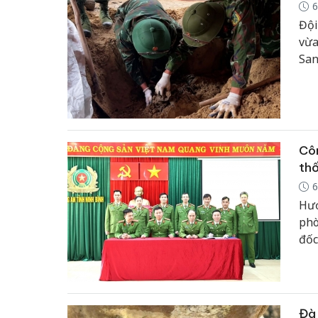
6
Đội
vừa
San
Côn
thố
6
Hướ
phò
đốc
chủ
phạ
vụ;
năm
Đà 