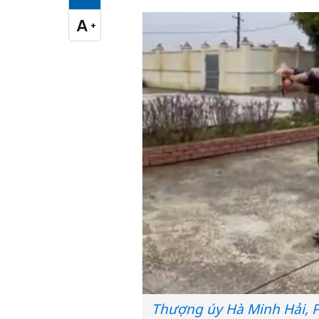
Cỡ chữ vừa
A
+
Cỡ chữ lớn
Thượng úy Hà Minh Hải, P