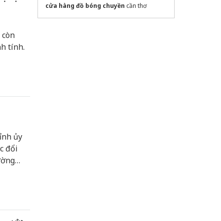
cửa hàng đồ bóng chuyền
cần thơ
 còn
h tính.
ỉnh ủy
c đổi
ường