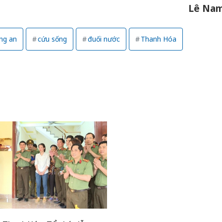
Lê Na
ng an
cứu sống
đuối nước
Thanh Hóa