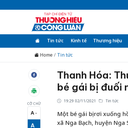
Tin tức
Kinh tế
Thương hiệu
Home
Tin tức
Thanh Hóa: Th
bé gái bị đuối
19:29 02/11/2021
Tin tức
CỠ CHỮ
A
Một bé gái bị rơi xuống
−
Cỡ chữ nhỏ
xã Nga Bạch, huyện Nga 
A