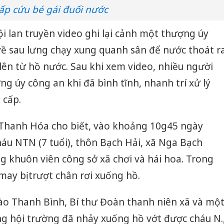
ấp cứu bé gái đuối nước
i lan truyền video ghi lại cảnh một thượng úy
về sau lưng chạy xung quanh sân để nước thoát r
lên từ hồ nước. Sau khi xem video, nhiều người
g úy công an khi đã bình tĩnh, nhanh trí xử lý
 cấp.
 Thanh Hóa cho biết, vào khoảng 10g45 ngày
cháu NTN (7 tuổi), thôn Bạch Hải, xã Nga Bạch
 khuôn viên công sở xã chơi và hái hoa. Trong
may bị trượt chân rơi xuống hồ.
ào Thanh Bình, Bí thư Đoàn thanh niên xã và mộ
ng hội trường đã nhảy xuống hồ vớt được cháu N.