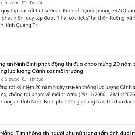
 giờ trước
Tin tức
sản phẩ
bảo vệ 
 quy tập hài cốt liệt sĩ Đoàn Kinh tế - Quốc phòng 337 (Quân
kinh do
 phát hiện, quy tập được 1 hài cốt liệt sĩ tại thôn Ruộng, xã
h, tỉnh Quảng Trị.
Công an
tìm bị h
án sản 
bán yến
Thanh H
g an Ninh Bình phát động thi đua chào mừng 20 năm 
hại tron
ng lực lượng Cảnh sát môi trường
bán bìn
 giờ trước
Tin tức
Moyuum
ng tới kỷ niệm 20 năm Ngày truyền thống lực lượng Cảnh s
ng, chống tội phạm về môi trường (29/11/2006 - 29/11/2026
 Công an tỉnh Ninh Bình phát động phong trào thi đua đặc b
 đề: “Phát huy truyền thống, lực lượng Cảnh sát phòng, chố
m về môi trường mưu trí, dũng cảm, vì nước quên thân, vì 
 gương mẫu đi đầu, thi đua lập thành tích chào mừng kỷ niệ
 Ngày truyền thống lực lượng”.
Nẵng: Tìm thông tin người phụ nữ trong tấm ảnh dưới m