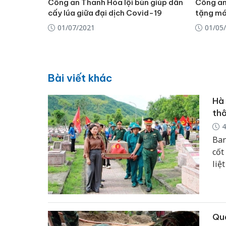
Công an Thanh Hóa lội bùn giúp dân
Công an
cấy lúa giữa đại dịch Covid-19
tặng má
01/07/2021
01/05
Bài viết khác
Hà 
thô
4
Ban
cốt
liệ
thự
Quả