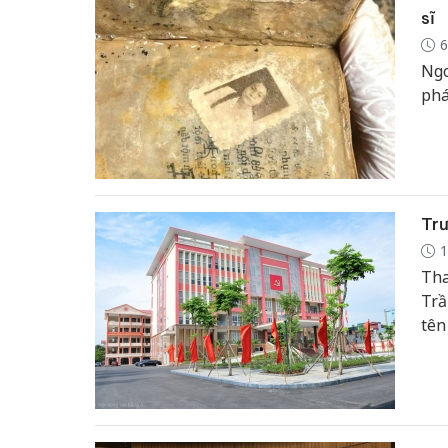
sĩ
6
Ngo
phá
Trư
1
Tha
Trầ
tên
Chi