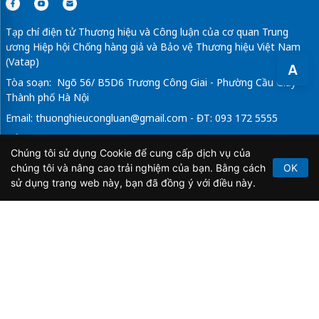
Tạp chí điện tử Thương hiệu và Công luận của cơ quan Trung
ương Hiệp hội Chống hàng giả và Bảo vệ Thương hiệu Việt Nam
(Vatap)
A
Tòa soạn: Ngõ 56/ B5D6 Trương Công Giai - Phường Cầu Giấy -
Thành phố Hà Nội
Email:
thuonghieucongluan@gmail.com
- ĐT: 093 172 5555
Tổng Biên Tập: Vũ Đức Thuận
Chúng tôi sử dụng Cookie để cung cấp dịch vụ của
Giấy phép hoạt động báo chí điện tử số 64/GP-BTTTT do Bộ
chúng tôi và nâng cao trải nghiệm của bạn. Bằng cách
OK
Thông tin và Truyền thông cấp ngày 21/2/2020.
sử dụng trang web này, bạn đã đồng ý với điều này.
Copyright © 2026
TẠP CHÍ THƯƠNG HIỆU & CÔNG
LUẬN
. All Rights Reserved.
Bản quyền thuộc Tạp chí Thương hiệu và Công luận. Cấm
sao chép dưới mọi hình thức nếu không có sự chấp thuận
bằng văn bản.