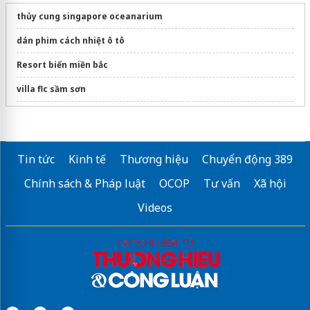
thủy cung singapore oceanarium
dán phim cách nhiệt ô tô
Resort biển miền bắc
villa flc sầm sơn
Sửa máy rửa bát bosch
Tin tức
Kinh tế
Thương hiệu
Chuyển động 389
Chính sách & Pháp luật
OCOP
Tư vấn
Xã hội
Videos