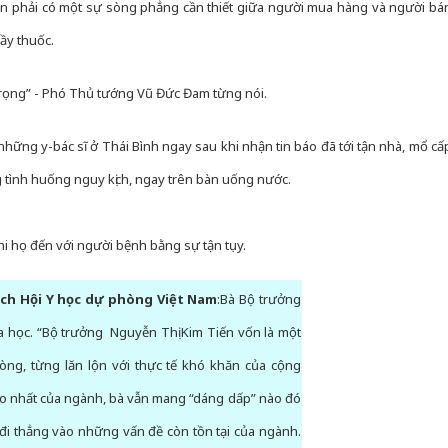
ần phải có một sự sòng phẳng cần thiết giữa người mua hàng và người bá
sản phẩ
bảo vệ 
hầy thuốc.
kinh do
rọng” - Phó Thủ tướng Vũ Đức Đam từng nói.
Công an
tìm bị h
án sản 
những y-bác sĩ ở Thái Bình ngay sau khi nhận tin báo đã tới tận nhà, mổ cấ
bán yến
tình huống nguy kịch, ngay trên bàn uống nước.
Thanh H
hại tron
i họ đến với người bệnh bằng sự tận tụy.
bán bìn
Moyuum
ch Hội Y học dự phòng Việt Nam
:Bà Bộ trưởng
 học. “Bộ trưởng Nguyễn Thị Kim Tiến vốn là một
òng, từng lăn lộn với thực tế khó khăn của cộng
ý cao nhất của ngành, bà vẫn mang “dáng dấp” nào đó
 đi thẳng vào những vấn đề còn tồn tại của ngành.