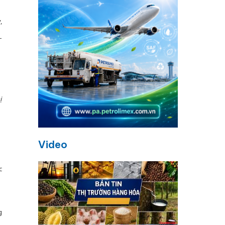
,
-
ị
Video
c
g