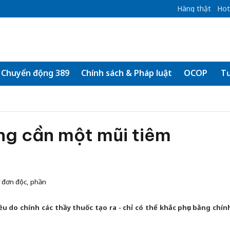
Hàng thật
Hot
Chuyển động 389
Chính sách & Pháp luật
OCOP
Tư
ng cần một mũi tiêm
ự đơn độc, phần
u do chính các thầy thuốc tạo ra - chỉ có thể khắc phục bằng chín