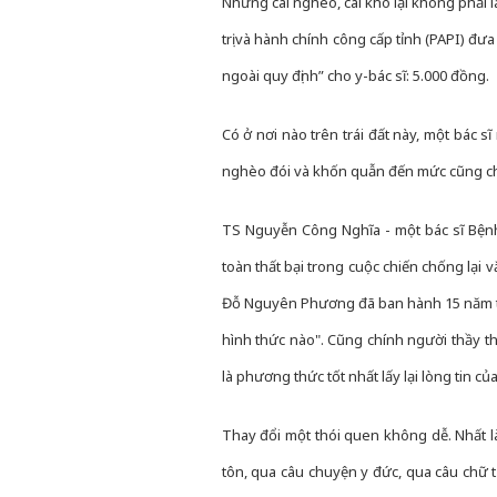
Nhưng cái nghèo, cái khó lại không phải l
trị và hành chính công cấp tỉnh (PAPI) đư
ngoài quy định” cho y-bác sĩ: 5.000 đồng.
Có ở nơi nào trên trái đất này, một bác
nghèo đói và khốn quẫn đến mức cũng chỉ c
TS Nguyễn Công Nghĩa - một bác sĩ Bệnh 
toàn thất bại trong cuộc chiến chống lại v
Đỗ Nguyên Phương đã ban hành 15 năm tr
hình thức nào". Cũng chính người thầy th
là phương thức tốt nhất lấy lại lòng tin c
Thay đổi một thói quen không dễ. Nhất l
tôn, qua câu chuyện y đức, qua câu chữ 