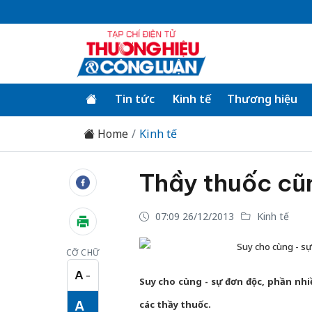
Tin tức
Kinh tế
Thương hiệu
Home
Kinh tế
Thầy thuốc cũ
07:09 26/12/2013
Kinh tế
Suy cho cùng - s
CỠ CHỮ
A
−
Cỡ chữ nhỏ
Suy cho cùng - sự đơn độc, phần nhiề
A
các thầy thuốc.