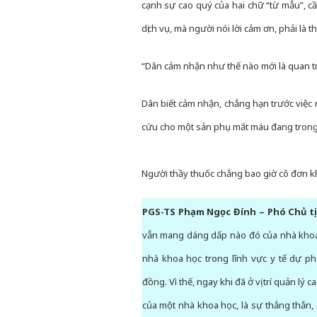
cạnh sự cao quý của hai chữ “từ mẫu”, c
dịch vụ, mà người nói lời cảm ơn, phải là t
“Dân cảm nhận như thế nào mới là quan t
Dân biết cảm nhận, chẳng hạn trước việc 
cứu cho một sản phụ mất máu đang trong 
Người thầy thuốc chẳng bao giờ cô đơn kh
PGS-TS Phạm Ngọc Đính – Phó Chủ tị
vẫn mang dáng dấp nào đó của nhà khoa
nhà khoa học trong lĩnh vực y tế dự ph
đồng. Vì thế, ngay khi đã ở vị trí quản l
của một nhà khoa học, là sự thẳng thắn,