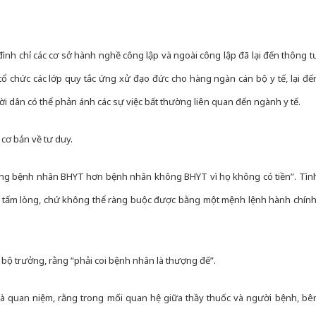
đình chỉ các cơ sở hành nghề công lập và ngoài công lập đã lại đến thông t
ổ chức các lớp quy tắc ứng xử đạo đức cho hàng ngàn cán bộ y tế, lại đế
i dân có thể phản ánh các sự việc bất thường liên quan đến ngành y tế.
cơ bản về tư duy.
ơng bệnh nhân BHYT hơn bệnh nhân không BHYT vì họ không có tiền”. Tìn
ừ tấm lòng, chứ không thể ràng buộc được bằng một mệnh lệnh hành chính
 bộ trưởng, rằng “phải coi bệnh nhân là thượng đế”.
Cà Mau:
là quan niệm, rằng trong mối quan hệ giữa thầy thuốc và người bệnh, bê
công kh