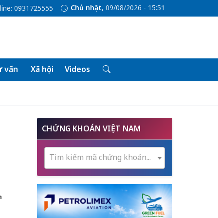
Chủ nhật
, 09/08/2026 - 15:51
line: 0931725555
 vấn
Xã hội
Videos
CHỨNG KHOÁN VIỆT NAM
Tìm kiếm mã chứng khoán...
h