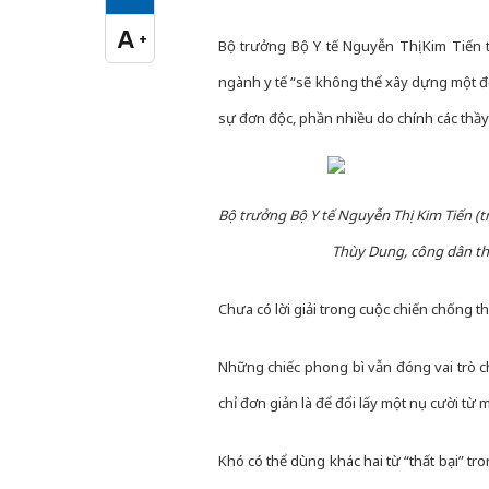
Cỡ chữ vừa
A
+
Cỡ chữ lớn
Bộ trưởng Bộ Y tế Nguyễn Thị Kim Tiến 
ngành y tế “sẽ không thể xây dựng một độ
sự đơn độc, phần nhiều do chính các thầy 
Bộ trưởng Bộ Y tế Nguyễn Thị Kim Tiến (
Thùy Dung, công dân thứ
Chưa có lời giải trong cuộc chiến chống t
Những chiếc phong bì vẫn đóng vai trò ch
chỉ đơn giản là để đổi lấy một nụ cười từ 
Khó có thể dùng khác hai từ “thất bại” tr