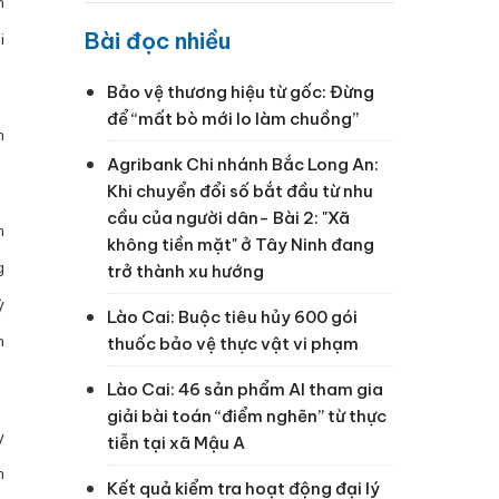
n
Bài đọc nhiều
i
Bảo vệ thương hiệu từ gốc: Đừng
để “mất bò mới lo làm chuồng”
n
Agribank Chi nhánh Bắc Long An:
Khi chuyển đổi số bắt đầu từ nhu
cầu của người dân- Bài 2: "Xã
n
không tiền mặt" ở Tây Ninh đang
g
trở thành xu hướng
ỳ
Lào Cai: Buộc tiêu hủy 600 gói
h
thuốc bảo vệ thực vật vi phạm
Lào Cai: 46 sản phẩm AI tham gia
giải bài toán “điểm nghẽn” từ thực
y
tiễn tại xã Mậu A
n
Kết quả kiểm tra hoạt động đại lý