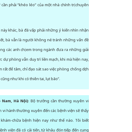
 cần phải “khéo léo” của một nhà chính trị chuyên
i này khác, bà đã vấp phải những ý kiến nhìn nhận
hết, bà vẫn là người không né tránh những vấn đề
ùng các anh chị em trong ngành đưa ra những giải
 dự phòng vẫn duy trì liền mạch, khi mà hiện nay,
n rất để tâm, chỉ đạo sát sao việc phòng chống dịch
ũng như khi có thiên tai, lụt bão”.
 Nam, Hà Nội)
: Bộ trưởng cần thường xuyên vi
n vi hành thường xuyên đến các bệnh viện sẽ thấy
 khám-chữa bệnh hiện nay như thế nào. Tôi biết
ệnh viện đã có cải tiến, từ khâu đón tiếp đến cung