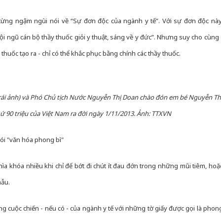
từng ngậm ngùi nói về “Sự đơn độc của ngành y tế”. Với sự đơn độc này
i ngũ cán bộ thầy thuốc giỏi y thuật, sáng về y đức”. Nhưng suy cho cùng 
thuốc tạo ra - chỉ có thể khắc phục bằng chính các thầy thuốc.
trái ảnh) và Phó Chủ tịch Nước Nguyễn Thị Doan chào đón em bé Nguyễn Th
 90 triệu của Việt Nam ra đời ngày 1/11/2013. Ảnh: TTXVN
hói "văn hóa phong bì"
ìa khóa nhiều khi chỉ để bớt đi chút ít đau đớn trong những mũi tiêm, hoặ
mẫu.
ong cuộc chiến - nếu có - của ngành y tế với những tờ giấy được gọi là phon