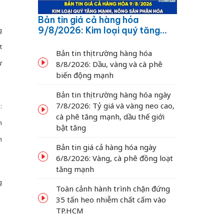
Bản tin giá cả hàng hóa
9/8/2026: Kim loại quý tăng
g
mạnh, nông sản phân hóa
t
Bản tin thị trường hàng hóa
ừ
8/8/2026: Dầu, vàng và cà phê
biến động mạnh
Bản tin thị trường hàng hóa ngày
7/8/2026: Tỷ giá và vàng neo cao,
:
cà phê tăng mạnh, dầu thế giới
n
bật tăng
h
Bản tin giá cả hàng hóa ngày
6/8/2026: Vàng, cà phê đồng loạt
tăng mạnh
g
Toàn cảnh hành trình chặn đứng
35 tấn heo nhiễm chất cấm vào
TP.HCM