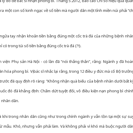
à lý do để bác sĩ nhận phong bì. Tháng 5.2012, báo cáo Chỉ số hiệu quả quả
a ra một con số kinh ngạc về số tiền mà người dân một tỉnh miền núi phải “ch
 sĩ ngửa tay nhận khoản tiền bằng đúng một cốc trà đá của những bệnh nhâ
ó trong túi số tiền bằng đúng cốc trà đá (?!).
viện Phụ sản Hà Nội - có lần đã “nói thẳng thắn”, rằng: Ngành y đã hoà
ăn hóa phong bì. Vị bác sĩ nhắc lại rằng, trong 12 điều y đức mà cố Bộ trưởn
ước đã quy định rõ ràng: "Không nhận quà biếu của bệnh nhân dưới bất k
uốc đó đã khẳng định: Chấm dứt tuyệt đối, vô điều kiện nạn phong bì chín
ủa nhân dân.
à khi trong nhân dân cũng như trong chính ngành y vẫn tồn tại một sự su
từ mẫu. Khó, nhưng vẫn phải làm. Và không phải vì khó mà buộc người dâ