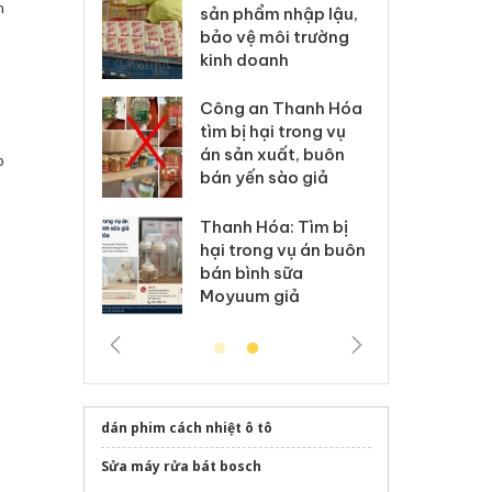
n
m nhập lậu,
Slimaura Care x3 sử
sả
môi trường
dụng giấy phép giả
bả
anh
mạo
ki
 Thanh Hóa
Lào Cai xử lý 83 vụ vi
Cô
ại trong vụ
phạm thương mại
tìm
xuất, buôn
trong tháng 7
án
p
 sào giả
bá
Hưng Yên: Xử lý 6 hộ
óa: Tìm bị
Th
kinh doanh bán hàng
g vụ án buôn
hạ
giả mạo nhãn hiệu
h sữa
bá
Adidas, Nike
 giả
Mo
dán phim cách nhiệt ô tô
Sửa máy rửa bát bosch