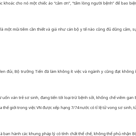
ặc khoác cho nó một chiếc áo “cảm ơn”, “tấm lòng người bệnh” để bao biệ
là một mũi tiêm cần thiết và giá như cán bộ y tế nào cũng đủ dũng cảm, s
en đủi, Bộ trưởng Tiến đã làm không ít việc và ngành y cũng đạt không í
trừ uốn ván trẻ sơ sinh, đang tiến tới loại trừ bệnh sởi, khống chế viêm gan 
thế giới trong việc VN được xếp hạng 7/74 nước có tỉ lệ tử vong sơ sinh, t
là ban hành các khung pháp lý có tính chất thể chế, không thể phủ nhận B