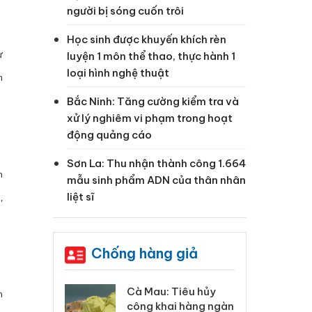
người bị sóng cuốn trôi
Học sinh được khuyến khích rèn
ư
luyện 1 môn thể thao, thực hành 1
loại hình nghệ thuật
n
Bắc Ninh: Tăng cường kiểm tra và
xử lý nghiêm vi phạm trong hoạt
động quảng cáo
Sơn La: Thu nhận thành công 1.664
h
mẫu sinh phẩm ADN của thân nhân
liệt sĩ
,
Chống hàng giả
 Tiêu hủy
Khẩn trương xác
Cà
n
ai hàng ngàn
minh, xử lý sản phẩm
cô