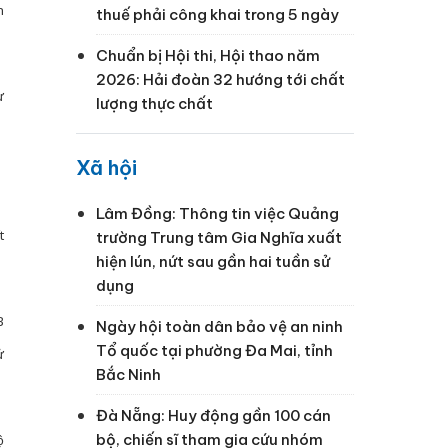
n
thuế phải công khai trong 5 ngày
Chuẩn bị Hội thi, Hội thao năm
2026: Hải đoàn 32 hướng tới chất
ự
lượng thực chất
Xã hội
Lâm Đồng: Thông tin việc Quảng
t
trường Trung tâm Gia Nghĩa xuất
hiện lún, nứt sau gần hai tuần sử
dụng
B
Ngày hội toàn dân bảo vệ an ninh
Tổ quốc tại phường Đa Mai, tỉnh
ử
Bắc Ninh
Đà Nẵng: Huy động gần 100 cán
bộ, chiến sĩ tham gia cứu nhóm
ộ