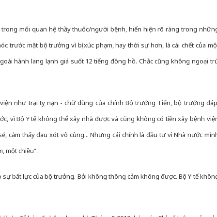
 là trong mối quan hệ thầy thuốc/người bệnh, hiển hiện rõ ràng trong nhữn
c trước mặt bộ trưởng vì bị xúc phạm, hay thời sự hơn, là cái chết của mộ
goài hành lang lạnh giá suốt 12 tiếng đồng hồ. Chắc cũng không ngoại tr
 viện như trại tỵ nạn - chữ dùng của chính Bộ trưởng Tiến, bộ trưởng đáp
c, vì Bộ Y tế không thể xây nhà được và cũng không có tiền xây bệnh việ
a sẻ, cảm thấy đau xót vô cùng... Nhưng cái chính là đầu tư vì Nhà nước mìn
, một chiều”.
sự bất lực của bộ trưởng. Bởi không thông cảm không được. Bộ Y tế khôn